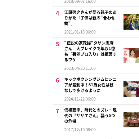
2018/09/07 16:00
江原啓之さんが語る親子のあ
りかた「子供は親の“合わせ
鏡”」
2021/01/18 06:00
“伝説の家政婦”タサン志麻
さん 大ブレイクで年収1億
も「芸能プロ入り」は拒否す
るワケ
2023/04/20 11:00
キックボクシングジムにシニ
アが殺到中！81歳女性は杖
なしで歩けるように
2024/11/22 06:00
低視聴率、時代とのズレ…現
代の『サザエさん』襲う5つ
の危機
2017/12/10 06:00