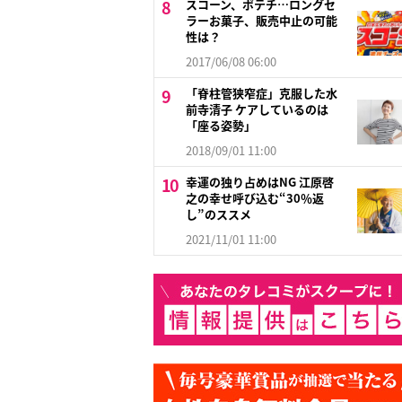
スコーン、ポテチ…ロングセ
ラーお菓子、販売中止の可能
性は？
2017/06/08 06:00
「脊柱管狭窄症」克服した水
前寺清子 ケアしているのは
「座る姿勢」
2018/09/01 11:00
幸運の独り占めはNG 江原啓
之の幸せ呼び込む“30％返
し”のススメ
2021/11/01 11:00