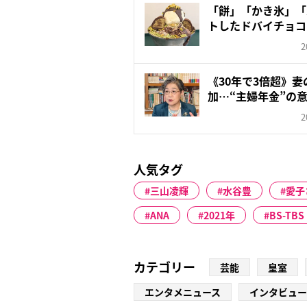
「餅」「かき氷」「
トしたドバイチョコ
な...
2
《30年で3倍超》
加…“主婦年金”の意
2
人気タグ
三山凌輝
水谷豊
愛子
ANA
2021年
BS-TBS
カテゴリー
芸能
皇室
エンタメニュース
インタビュー