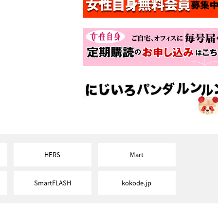
HERS
Mart
SmartFLASH
kokode.jp