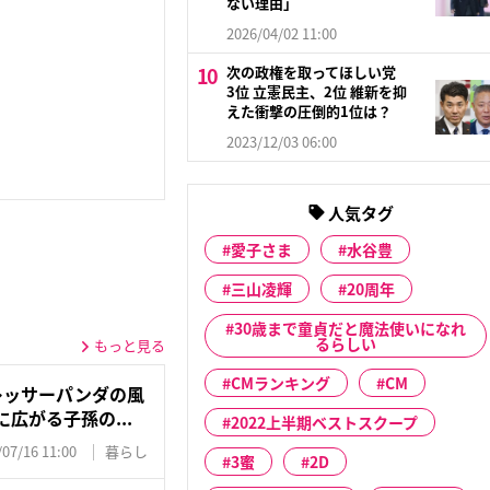
ない理由」
2026/04/02 11:00
次の政権を取ってほしい党
3位 立憲民主、2位 維新を抑
えた衝撃の圧倒的1位は？
2023/12/03 06:00
人気タグ
愛子さま
水谷豊
三山凌輝
20周年
30歳まで童貞だと魔法使いになれ
るらしい
もっと見る
CMランキング
CM
レッサーパンダの風
広がる子孫の...
2022上半期ベストスクープ
/07/16 11:00
暮らし
3蜜
2D