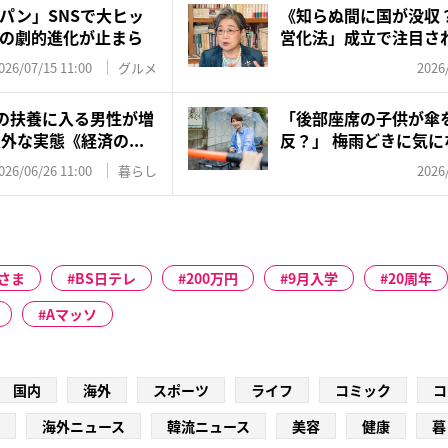
パン」SNSで大ヒッ
《知らぬ間に国が没収
の劇的進化が止まら
営化法」成立で注目され
今...
026/07/15 11:00
グルメ
2026
妻の扶養に入る男性が増
「後部座席の子供が傘
外な実態《経済の...
反？」 梅雨どきに気
ル、警察...
026/06/26 11:00
暮らし
2026
さま
BS日テレ
200万円
9月入学
20周年
Aマッソ
国内
海外
スポーツ
ライフ
コミック
コ
海外ニュース
韓流ニュース
美容
健康
暮