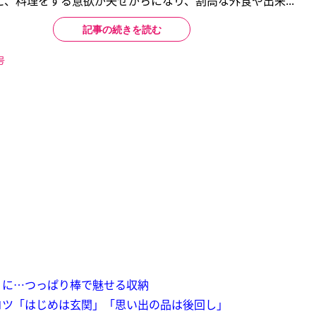
、料理をする意欲が失せがちになり、割高な外食や出来...
記事の続きを読む
号
りに…つっぱり棒で魅せる収納
コツ「はじめは玄関」「思い出の品は後回し」