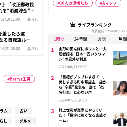
10人の泥棒たち
Aマッソ
？》「改正郵政民
る“消滅貯金”…
/07/10 11:00
暮らし
ライフランキング
最終更新：2026/08/08 21
を差したら違
1時間
24時間
週間
月間
になる自転車ルー
/06/21 06:00
暮らし
山形の田んぼにポツンと…入
居者語る“日本一安いタワマ
ン”の意外な利点
2021/08/11 06:00
「目標がブレブレすぎて…」
Berryz工房
美しすぎる町中華店主 店か
ら“卒業”発表も一部で「売
名行為」と心ない声
2024/07/30 20:07
村上世彰が実際にやってい
ラム
占い
た！「数字に強くなる家族ゲ
ーム」
らし
グルメ