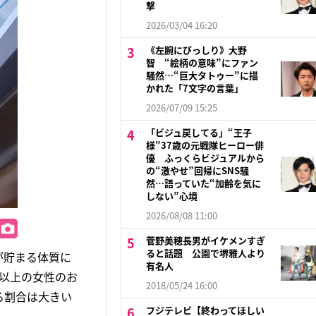
撃
2026/03/04 16:20
《左腕にびっしり》大野
智 “絵柄の意味”にファン
騒然…“巨大タトゥー”に描
かれた「7文字の言葉」
2026/07/09 15:25
「ビジュ戻してる」“王子
様”37歳の元戦隊ヒーロー俳
優 ふっくらビジュアルから
の“激やせ”回帰にSNS騒
然…語っていた“加齢を気に
しない”心境
2026/08/08 11:00
菅野美穂長男がイケメンすぎ
ると話題 公園で堺雅人より
が貯まる体質に
有名人
人以上の女性のお
2018/05/24 16:00
る割合は大きい
フジテレビ【終わってほしい