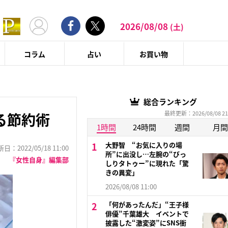
2026/08/08
(土)
コラム
占い
お買い物
総合ランキング
最終更新：2026/08/08 21
る節約術
1時間
24時間
週間
月間
大野智 “お気に入りの場
：2022/05/18 11:00
所”に出没し…左腕の“びっ
『女性自身』編集部
しりタトゥー”に現れた「驚
きの異変」
2026/08/08 11:00
「何があったんだ」“王子様
俳優”千葉雄大 イベントで
披露した“激変姿”にSNS衝