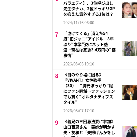
バラエティ】、3位呼び出し
先生タナカ、2位ドッキリGP
を抑えた意外すぎる1位は？
2024/11/16 06:00
「泣けてくる」消えた54
歳“旧ジャニ”アイドル 8年
ぶり“本業”姿にネット感
涙…現在は家賃3.4万円の“懐
事情”
2026/08/06 19:10
《目のやり場に困る》
『VIVANT』女性歌手
（30） “胸元ぽっかり”服
にファン騒然…ファッション
でも貫く“オルタナティブス
タイル”
2026/08/07 17:10
《義兄の三回忌法要に参加》
山口百恵さん 義姉が明かす
夫・友和と「夫婦げんかをし