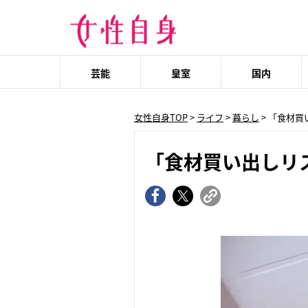
芸能
皇室
国内
女性自身TOP
>
ライフ
>
暮らし
> 「食材
「食材買い出しリ