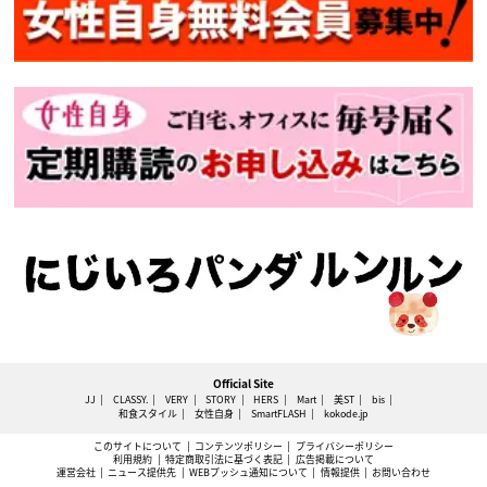
Official Site
JJ
CLASSY.
VERY
STORY
HERS
Mart
美ST
bis
和食スタイル
女性自身
SmartFLASH
kokode.jp
このサイトについて
コンテンツポリシー
プライバシーポリシー
利用規約
特定商取引法に基づく表記
広告掲載について
運営会社
ニュース提供先
WEBプッシュ通知について
情報提供
お問い合わせ