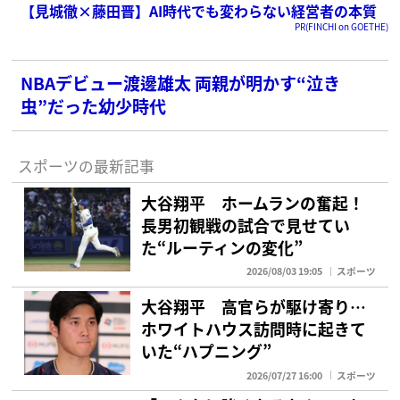
【見城徹×藤田晋】AI時代でも変わらない経営者の本質
PR(FINCHI on GOETHE)
NBAデビュー渡邊雄太 両親が明かす“泣き
虫”だった幼少時代
スポーツの最新記事
大谷翔平 ホームランの奮起！
長男初観戦の試合で見せてい
た“ルーティンの変化”
2026/08/03 19:05
スポーツ
大谷翔平 高官らが駆け寄り…
ホワイトハウス訪問時に起きて
いた“ハプニング”
2026/07/27 16:00
スポーツ