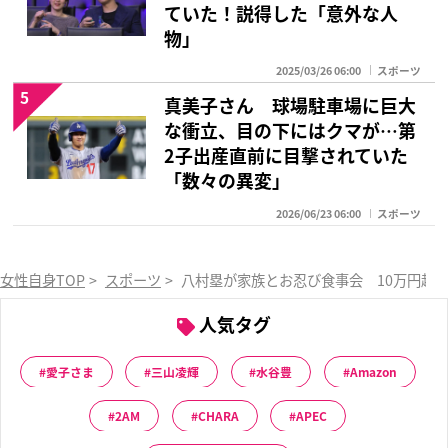
ていた！説得した「意外な人
物」
2025/03/26 06:00
スポーツ
5
真美子さん 球場駐車場に巨大
な衝立、目の下にはクマが…第
2子出産直前に目撃されていた
「数々の異変」
2026/06/23 06:00
スポーツ
女性自身TOP
>
スポーツ
>
八村塁が家族とお忍び食事会 10万円越
人気タグ
愛子さま
三山凌輝
水谷豊
Amazon
2AM
CHARA
APEC