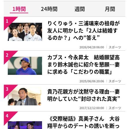
1時間
24時間
週間
月間
1
りくりゅう・三浦璃来の祖母が
友人に明かした「2人は結婚す
るのか？」への“答え”
2026/04/28 06:00
スポーツ
2
カブス・今永昇太 結婚願望高
まり鈴木誠也に紹介を懇願…妻
に求める「こだわりの職業」
2025/06/06 20:06
スポーツ
3
貴乃花親方が沈黙守る理由…妻
明かしていた“封印された真実”
2017/12/12 00:00
スポーツ
4
《交際秘話》真美子さん 大谷
翔平からのデートの誘いを断っ