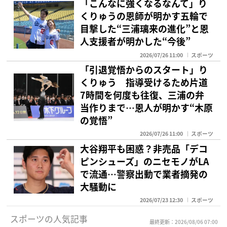
「こんなに強くなるなんて」り
くりゅうの恩師が明かす五輪で
目撃した“三浦璃来の進化”と恩
人支援者が明かした“今後”
2026/07/26 11:00
スポーツ
「引退覚悟からのスタート」り
くりゅう 指導受けるため片道
7時間を何度も往復、三浦の弁
当作りまで…恩人が明かす“木原
の覚悟”
2026/07/26 11:00
スポーツ
大谷翔平も困惑？非売品「デコ
ピンシューズ」のニセモノがLA
で流通…警察出動で業者摘発の
大騒動に
2026/07/23 12:30
スポーツ
スポーツの人気記事
最終更新：2026/08/06 07:00