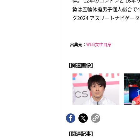
得。’12年のロンドンと’16
勢は五輪体操男子個人総合で
ク2024 アスリートナビゲー
出典元：
WEB女性自身
【関連画像】
【関連記事】