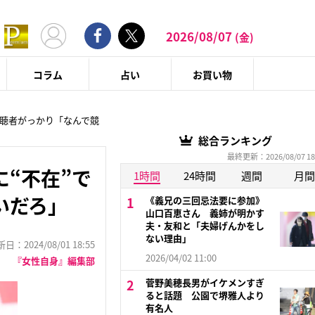
2026/08/07
(金)
コラム
占い
お買い物
視聴者がっかり「なんで競
総合ランキング
最終更新：2026/08/07 18
“不在”で
1時間
24時間
週間
月間
いだろ」
《義兄の三回忌法要に参加》
山口百恵さん 義姉が明かす
夫・友和と「夫婦げんかをし
ない理由」
：2024/08/01 18:55
2026/04/02 11:00
『女性自身』編集部
菅野美穂長男がイケメンすぎ
ると話題 公園で堺雅人より
有名人