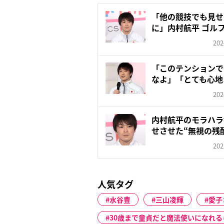
「他の競技でも見せ
に」内村航平 ゴル
に...
202
「このテンションで
なよ」「とても心地
の“淡々...
202
内村航平のモラハラ
せさせた“無視の残
202
人気タグ
水谷豊
三山凌輝
愛子
30歳まで童貞だと魔法使いになれる