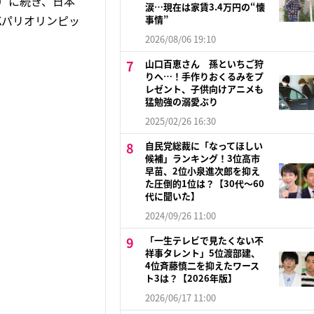
2）に続き、日本
涙…現在は家賃3.4万円の“懐
Kパリオリンピッ
事情”
2026/08/06 19:10
山口百恵さん 孫といちご狩
りへ…！手作りおくるみをプ
レゼント、子供向けアニメも
猛勉強の溺愛ぶり
2025/02/26 16:30
自民党総裁に「なってほしい
候補」ランキング！3位高市
早苗、2位小泉進次郎を抑え
た圧倒的1位は？【30代〜60
代に聞いた】
2024/09/26 11:00
「一生テレビで見たくない不
祥事タレント」5位渡部建、
4位斉藤慎二を抑えたワース
ト3は？【2026年版】
2026/06/17 11:00