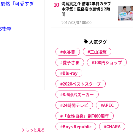
S騒然「可愛すぎ
満島真之介 結婚2年目のラブ
ホ浮気！風俗店の裏切り2時
間
2017/03/07 00:00
S衝撃
人気タグ
水谷豊
三山凌輝
愛子さま
100円ショップ
Blu-ray
2020ベストスクープ
8.6秒バズーカー
24時間テレビ
APEC
「女性自身」創刊60周年
Boys Republic
CHARA
もっと見る