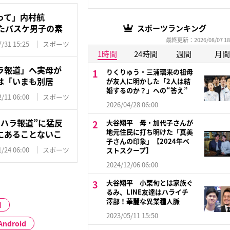
って」内村航
たバスケ男子の素
スポーツランキング
最終更新：2026/08/07 18
/31 15:25
スポーツ
1時間
24時間
週間
月間
ラ報道」へ実母が
りくりゅう・三浦璃来の祖母
は「いまも別居
が友人に明かした「2人は結
婚するのか？」への“答え”
/11 06:00
スポーツ
2026/04/28 06:00
ハラ報道”に猛反
大谷翔平 母・加代子さんが
地元住民に打ち明けた「真美
にあることないこ
子さんの印象」【2024年ベ
/24 06:00
スポーツ
ストスクープ】
2024/12/06 06:00
大谷翔平 小栗旬とは家族ぐ
るみ、LINE友達はハライチ
澤部！華麗な異業種人脈
I
2023/05/11 15:50
Android