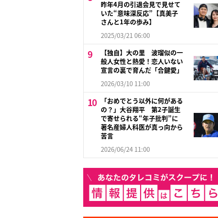
昨年4月の引退会見で見せて
いた“意味深反応”【真美子
さんと1年の歩み】
2025/03/21 06:00
【独自】大の里 波瑠似の一
般人女性と熱愛！恋人いない
宣言の裏で育んだ「合鍵愛」
2026/03/10 11:00
「おめでとう以外に何がある
の？」大谷翔平 第2子誕生
で寄せられる“年子批判”に
著名産婦人科医が真っ向から
苦言
2026/06/24 11:00