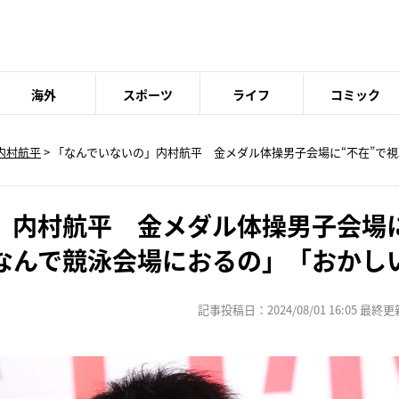
海外
スポーツ
ライフ
コミック
内村航平
> 「なんでいないの」内村航平 金メダル体操男子会場に“不在”で
」内村航平 金メダル体操男子会場に
なんで競泳会場におるの」「おかし
記事投稿日：2024/08/01 16:05 最終更新日