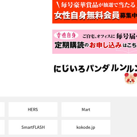
HERS
Mart
SmartFLASH
kokode.jp