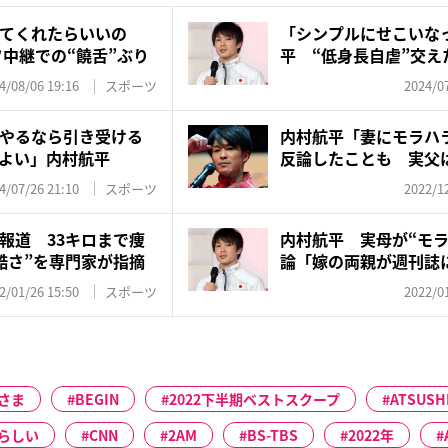
てくれたらいいの
「シンプルにせこいな
フ中継での“饒舌”ぶり
平 “低身長自虐”交え
直すぎ...
4/08/06 19:16
スポーツ
2024/07
やるなら引き受ける
内村航平「妻にモラハ
よい」内村航平
反論したことも 実父
中」と...
4/07/26 21:10
スポーツ
2022/12
報道 33キロまで痩
内村航平 実母が“モラ
酷さ”を専門家が指摘
論「嫁の両親が週刊誌
と...
2/01/26 15:50
スポーツ
2022/01
さま
BEGIN
2022下半期ベストスクープ
ATSUSH
らしい
CNN
2AM
BS-TBS
2022年