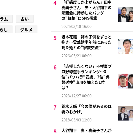
「好感度しか上がらん」田中
真美子さん 夫・大谷翔平の
懇親会に持参したバッグ
の“価格”にSNS衝撃
ラム
占い
2024/03/18 16:00
らし
グルメ
坂本花織 姉の子供をずっと
抱き…電撃婚半年前にあった
甥＆姪との“家族交流”
2026/05/21 06:00
「応援したくない」不祥事プ
ロ野球選手ランキング…3
位“パワハラ”安樂、2位“書
類送検”山川を抑えた1位
は？
2023/12/27 06:00
荒木大輔「今の僕があるのは
妻のおかげ」
2018/03/03 11:00
大谷翔平 妻・真美子さんが