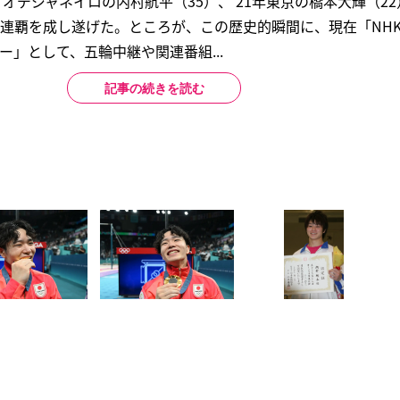
年リオデジャネイロの内村航平（35）、’21年東京の橋本大輝（2
4連覇を成し遂げた。ところが、この歴史的瞬間に、現在「NH
ター」として、五輪中継や関連番組...
記事の続きを読む