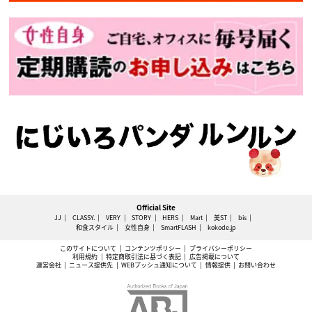
Official Site
JJ
CLASSY.
VERY
STORY
HERS
Mart
美ST
bis
和食スタイル
女性自身
SmartFLASH
kokode.jp
このサイトについて
コンテンツポリシー
プライバシーポリシー
利用規約
特定商取引法に基づく表記
広告掲載について
運営会社
ニュース提供先
WEBプッシュ通知について
情報提供
お問い合わせ