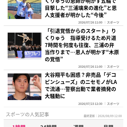
くりゅうの恩師が明かす五輪で
目撃した“三浦璃来の進化”と恩
人支援者が明かした“今後”
2026/07/26 11:00
スポーツ
「引退覚悟からのスタート」り
くりゅう 指導受けるため片道
7時間を何度も往復、三浦の弁
当作りまで…恩人が明かす“木原
の覚悟”
2026/07/26 11:00
スポーツ
大谷翔平も困惑？非売品「デコ
ピンシューズ」のニセモノがLA
で流通…警察出動で業者摘発の
大騒動に
2026/07/23 12:30
スポーツ
スポーツの人気記事
最終更新：2026/08/09 12:00