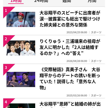
1時間
24時間
週間
月間
1
大谷翔平のスピーチに出席者が
涙…披露宴にも総出で駆けつけ
た姉夫婦との意外な関係
2023/04/25 06:00
スポーツ
2
りくりゅう・三浦璃来の祖母が
友人に明かした「2人は結婚す
るのか？」への“答え”
2026/04/28 06:00
スポーツ
3
《交際秘話》真美子さん 大谷
翔平からのデートの誘いを断っ
ていた！説得した「意外な人
物」
2025/03/26 06:00
スポーツ
4
大谷翔平“恩師”と結婚の姉が出