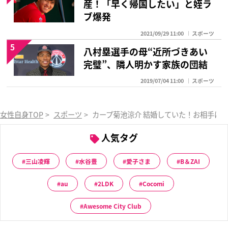
産！「早く帰国したい」と姪ラ
ブ爆発
2021/09/29 11:00
スポーツ
5
八村塁選手の母“近所づきあい
完璧”、隣人明かす家族の団結
2019/07/04 11:00
スポーツ
女性自身TOP
>
スポーツ
>
カープ菊池涼介 結婚していた！お相手は元
人気タグ
三山凌輝
水谷豊
愛子さま
B＆ZAI
au
2LDK
Cocomi
Awesome City Club