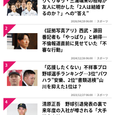
友人に明かした「2人は結婚す
るのか？」への“答え”
2026/04/28 06:00
スポーツ
2
《証拠写真アリ》西武・源田
番記者も「やっぱり」と納得…
不倫報道直前に見せていた「不
審な行動」
2024/12/26 06:00
スポーツ
3
「応援したくない」不祥事プロ
野球選手ランキング…3位“パワ
ハラ”安樂、2位“書類送検”山
川を抑えた1位は？
2023/12/27 06:00
スポーツ
4
清原正吾 野球引退発表の裏で
来年度の入社が噂される「大手