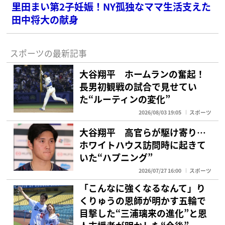
里田まい第2子妊娠！NY孤独なママ生活支えた
田中将大の献身
スポーツの最新記事
大谷翔平 ホームランの奮起！
長男初観戦の試合で見せてい
た“ルーティンの変化”
2026/08/03 19:05
スポーツ
大谷翔平 高官らが駆け寄り…
ホワイトハウス訪問時に起きて
いた“ハプニング”
2026/07/27 16:00
スポーツ
「こんなに強くなるなんて」り
くりゅうの恩師が明かす五輪で
目撃した“三浦璃来の進化”と恩