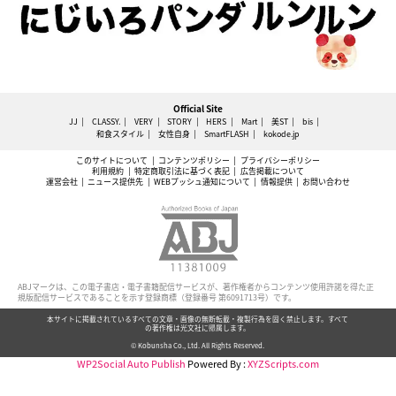
Official Site
JJ
CLASSY.
VERY
STORY
HERS
Mart
美ST
bis
和食スタイル
女性自身
SmartFLASH
kokode.jp
このサイトについて
コンテンツポリシー
プライバシーポリシー
利用規約
特定商取引法に基づく表記
広告掲載について
運営会社
ニュース提供先
WEBプッシュ通知について
情報提供
お問い合わせ
ABJマークは、この電子書店・電子書籍配信サービスが、著作権者からコンテンツ使用許諾を得た正
規版配信サービスであることを示す登録商標（登録番号 第6091713号）です。
本サイトに掲載されているすべての文章・画像の無断転載・複製行為を固く禁止します。すべて
の著作権は光文社に帰属します。
© Kobunsha Co., Ltd. All Rights Reserved.
WP2Social Auto Publish
Powered By :
XYZScripts.com