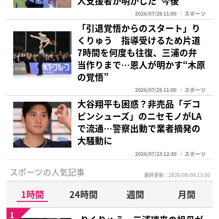
人支援者が明かした“今後”
2026/07/26 11:00
スポーツ
「引退覚悟からのスタート」り
くりゅう 指導受けるため片道
7時間を何度も往復、三浦の弁
当作りまで…恩人が明かす“木原
の覚悟”
2026/07/26 11:00
スポーツ
大谷翔平も困惑？非売品「デコ
ピンシューズ」のニセモノがLA
で流通…警察出動で業者摘発の
大騒動に
2026/07/23 12:30
スポーツ
スポーツの人気記事
最終更新：2026/08/08 13:00
1時間
24時間
週間
月間
1
りくりゅう・三浦璃来の祖母が