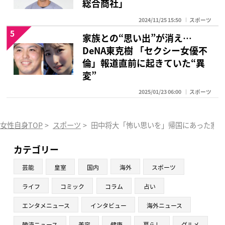
総合商社」
2024/11/25 15:50
スポーツ
5
家族との“思い出”が消え…
DeNA東克樹 「セクシー女優不
倫」報道直前に起きていた“異
変”
2025/01/23 06:00
スポーツ
女性自身TOP
>
スポーツ
>
田中将大「怖い思いを」帰国にあった家族
カテゴリー
芸能
皇室
国内
海外
スポーツ
ライフ
コミック
コラム
占い
エンタメニュース
インタビュー
海外ニュース
韓流ニュース
美容
健康
暮らし
グルメ