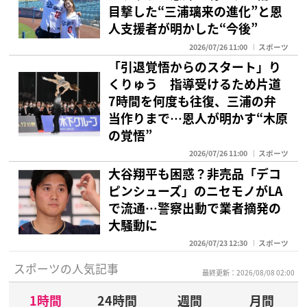
目撃した“三浦璃来の進化”と恩
人支援者が明かした“今後”
2026/07/26 11:00
スポーツ
「引退覚悟からのスタート」り
くりゅう 指導受けるため片道
7時間を何度も往復、三浦の弁
当作りまで…恩人が明かす“木原
の覚悟”
2026/07/26 11:00
スポーツ
大谷翔平も困惑？非売品「デコ
ピンシューズ」のニセモノがLA
で流通…警察出動で業者摘発の
大騒動に
2026/07/23 12:30
スポーツ
スポーツの人気記事
最終更新：2026/08/08 02:00
1時間
24時間
週間
月間