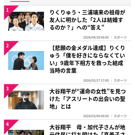
1
りくりゅう・三浦璃来の祖母が
友人に明かした「2人は結婚す
るのか？」への“答え”
2026/04/28 06:00
スポーツ
2
【悲願の金メダル達成】りくり
ゅう「僕を好きにならなくてい
い」9歳年下相方を救った結成
当時の言葉
2026/02/17 17:05
スポーツ
3
大谷翔平が“運命の女性”を見つ
けた「アスリートの出会いの聖
地」とは
2024/03/06 06:00
スポーツ
4
大谷翔平 母・加代子さんが地
元住民に打ち明けた「真美子さ