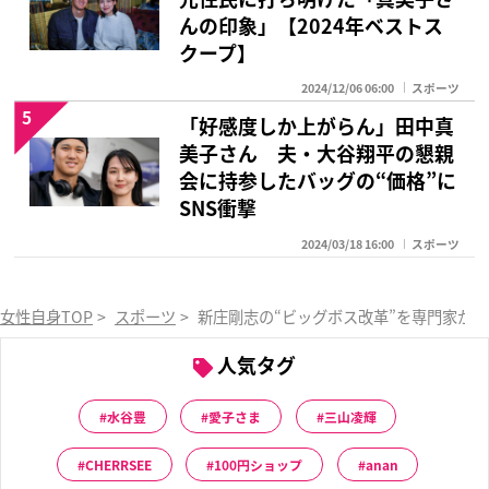
んの印象」【2024年ベストス
クープ】
2024/12/06 06:00
スポーツ
5
「好感度しか上がらん」田中真
美子さん 夫・大谷翔平の懇親
会に持参したバッグの“価格”に
SNS衝撃
2024/03/18 16:00
スポーツ
女性自身TOP
>
スポーツ
>
新庄剛志の“ビッグボス改革”を専門家が
人気タグ
水谷豊
愛子さま
三山凌輝
CHERRSEE
100円ショップ
anan