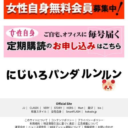
Official Site
JJ
CLASSY.
VERY
STORY
HERS
Mart
美ST
bis
和食スタイル
女性自身
SmartFLASH
kokode.jp
このサイトについて
コンテンツポリシー
プライバシーポリシー
利用規約
特定商取引法に基づく表記
広告掲載について
運営会社
ニュース提供先
WEBプッシュ通知について
情報提供
お問い合わせ