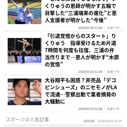
くりゅうの恩師が明かす五輪で
目撃した“三浦璃来の進化”と恩
人支援者が明かした“今後”
2026/07/26 11:00
スポーツ
「引退覚悟からのスタート」り
くりゅう 指導受けるため片道
7時間を何度も往復、三浦の弁
当作りまで…恩人が明かす“木原
の覚悟”
2026/07/26 11:00
スポーツ
大谷翔平も困惑？非売品「デコ
ピンシューズ」のニセモノがLA
で流通…警察出動で業者摘発の
大騒動に
2026/07/23 12:30
スポーツ
スポーツの人気記事
最終更新：2026/08/06 20:00