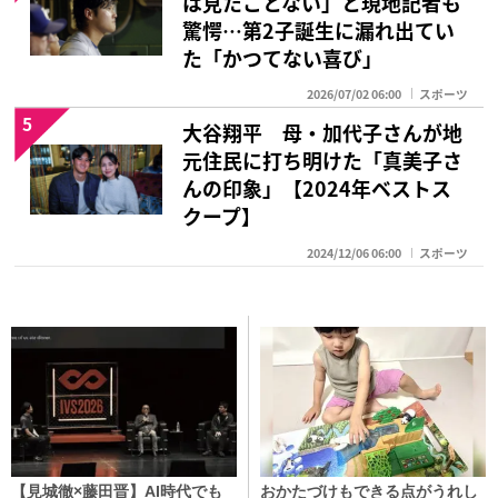
は見たことない」と現地記者も
驚愕…第2子誕生に漏れ出てい
た「かつてない喜び」
2026/07/02 06:00
スポーツ
5
大谷翔平 母・加代子さんが地
元住民に打ち明けた「真美子さ
んの印象」【2024年ベストス
クープ】
2024/12/06 06:00
スポーツ
【見城徹×藤田晋】AI時代でも
おかたづけもできる点がうれし