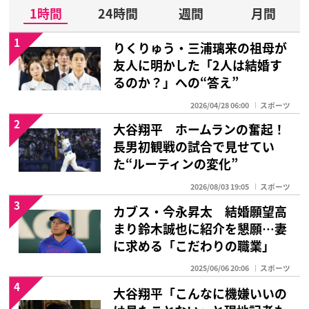
1時間
24時間
週間
月間
1
りくりゅう・三浦璃来の祖母が
友人に明かした「2人は結婚す
るのか？」への“答え”
2026/04/28 06:00
スポーツ
2
大谷翔平 ホームランの奮起！
長男初観戦の試合で見せてい
た“ルーティンの変化”
2026/08/03 19:05
スポーツ
3
カブス・今永昇太 結婚願望高
まり鈴木誠也に紹介を懇願…妻
に求める「こだわりの職業」
2025/06/06 20:06
スポーツ
4
大谷翔平「こんなに機嫌いいの