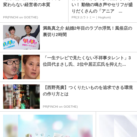
変わらない経営者の本質
い！ 動物の鳴き声やセリフが盛
りだくさんの「アニア ...
PR(FINCHI on GOETHE)
PR(タカラトミー｜Hugkum)
満島真之介 結婚2年目のラブホ浮気！風俗店の
裏切り2時間
「一生テレビで見たくない不祥事タレント」3
位田代まさし氏、2位中居正広氏を抑えた...
【西野亮廣】つくりたいものを追求できる環境
の作り方とは
PR(FINCHI on GOETHE)