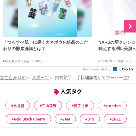
「つるすべ肌」に導くカネボウ化粧品のこだ
NARSの新クレン
わりの酵素洗顔とは？
映えする潤い美肌
PR(カネボウ化粧品｜VOCE)
PR(NARS on 美的.com)
Recommended by
女性自身TOP
>
スポーツ
>
内村航平 手料理無視してウーバー注文…
人気タグ
水谷豊
三山凌輝
愛子さま
a-nation
Acid Black Cherry
2AM
BTS
2NE1