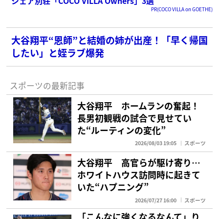
シェア別荘「COCO VILLA Owners」3選
PR(COCO VILLA on GOETHE)
大谷翔平“恩師”と結婚の姉が出産！「早く帰国
したい」と姪ラブ爆発
スポーツの最新記事
大谷翔平 ホームランの奮起！
長男初観戦の試合で見せてい
た“ルーティンの変化”
2026/08/03 19:05
スポーツ
大谷翔平 高官らが駆け寄り…
ホワイトハウス訪問時に起きて
いた“ハプニング”
2026/07/27 16:00
スポーツ
「こんなに強くなるなんて」り