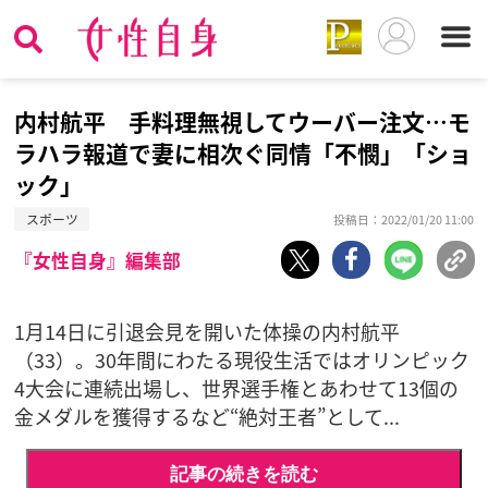
内村航平 手料理無視してウーバー注文…モ
ラハラ報道で妻に相次ぐ同情「不憫」「ショ
ック」
スポーツ
投稿日：2022/01/20 11:00
『女性自身』編集部
1月14日に引退会見を開いた体操の内村航平
（33）。30年間にわたる現役生活ではオリンピック
4大会に連続出場し、世界選手権とあわせて13個の
金メダルを獲得するなど“絶対王者”として...
記事の続きを読む