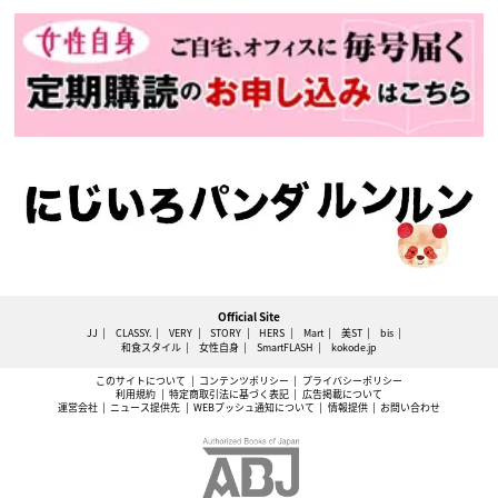
Official Site
JJ
CLASSY.
VERY
STORY
HERS
Mart
美ST
bis
和食スタイル
女性自身
SmartFLASH
kokode.jp
このサイトについて
コンテンツポリシー
プライバシーポリシー
利用規約
特定商取引法に基づく表記
広告掲載について
運営会社
ニュース提供先
WEBプッシュ通知について
情報提供
お問い合わせ