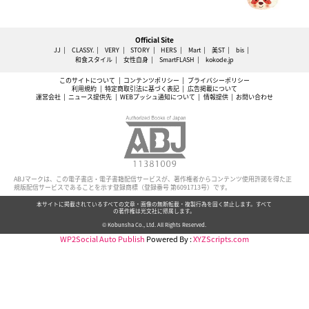
Official Site
JJ
CLASSY.
VERY
STORY
HERS
Mart
美ST
bis
和食スタイル
女性自身
SmartFLASH
kokode.jp
このサイトについて
コンテンツポリシー
プライバシーポリシー
利用規約
特定商取引法に基づく表記
広告掲載について
運営会社
ニュース提供先
WEBプッシュ通知について
情報提供
お問い合わせ
ABJマークは、この電子書店・電子書籍配信サービスが、著作権者からコンテンツ使用許諾を得た正
規版配信サービスであることを示す登録商標（登録番号 第6091713号）です。
本サイトに掲載されているすべての文章・画像の無断転載・複製行為を固く禁止します。すべて
の著作権は光文社に帰属します。
© Kobunsha Co., Ltd. All Rights Reserved.
WP2Social Auto Publish
Powered By :
XYZScripts.com