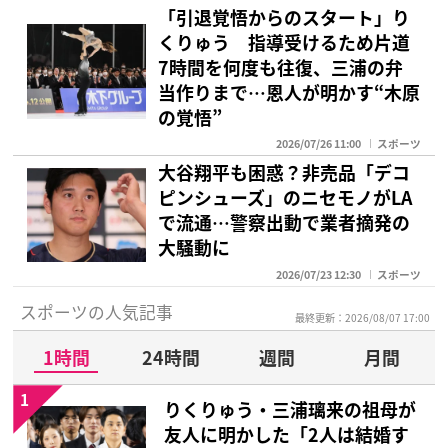
「引退覚悟からのスタート」り
くりゅう 指導受けるため片道
7時間を何度も往復、三浦の弁
当作りまで…恩人が明かす“木原
の覚悟”
2026/07/26 11:00
スポーツ
大谷翔平も困惑？非売品「デコ
ピンシューズ」のニセモノがLA
で流通…警察出動で業者摘発の
大騒動に
2026/07/23 12:30
スポーツ
スポーツの人気記事
最終更新：2026/08/07 17:00
1時間
24時間
週間
月間
1
りくりゅう・三浦璃来の祖母が
友人に明かした「2人は結婚す