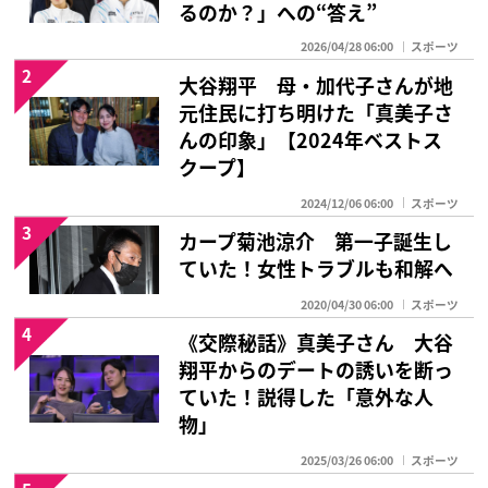
るのか？」への“答え”
2026/04/28 06:00
スポーツ
2
大谷翔平 母・加代子さんが地
元住民に打ち明けた「真美子さ
んの印象」【2024年ベストス
クープ】
2024/12/06 06:00
スポーツ
3
カープ菊池涼介 第一子誕生し
ていた！女性トラブルも和解へ
2020/04/30 06:00
スポーツ
4
《交際秘話》真美子さん 大谷
翔平からのデートの誘いを断っ
ていた！説得した「意外な人
物」
2025/03/26 06:00
スポーツ