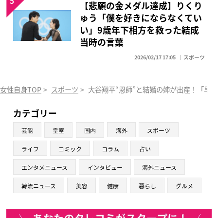
5
【悲願の金メダル達成】りくり
ゅう「僕を好きにならなくてい
い」9歳年下相方を救った結成
当時の言葉
2026/02/17 17:05
スポーツ
女性自身TOP
>
スポーツ
>
大谷翔平“恩師”と結婚の姉が出産！「早
カテゴリー
芸能
皇室
国内
海外
スポーツ
ライフ
コミック
コラム
占い
エンタメニュース
インタビュー
海外ニュース
韓流ニュース
美容
健康
暮らし
グルメ