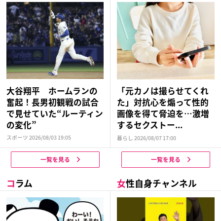
大谷翔平 ホームランの
「元カノは撮らせてくれ
奮起！長男初観戦の試合
た」対抗心を煽って性的
で見せていた“ルーティン
画像を得て脅迫を…激増
の変化”
するセクストー...
スポーツ 2026/08/03 19:05
暮らし 2026/08/07 17:00
一覧を見る
一覧を見る
コ
ラム
女
性自身チャンネル