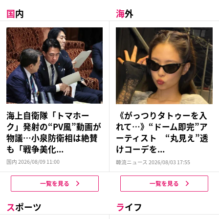
国
内
海
外
海上自衛隊「トマホー
《がっつりタトゥーを入
ク」発射の“PV風”動画が
れて…》“ドーム即完”ア
物議…小泉防衛相は絶賛
ーティスト “丸見え”透
も「戦争美化...
けコーデを...
国内 2026/08/09 11:00
韓流ニュース 2026/08/03 17:55
一覧を見る
一覧を見る
ス
ポーツ
ラ
イフ