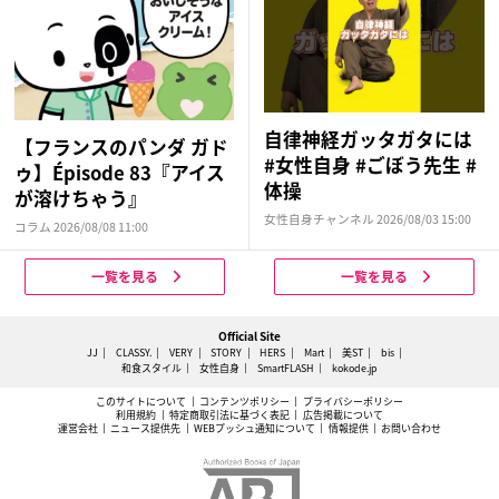
自律神経ガッタガタには
【フランスのパンダ ガド
#女性自身 #ごぼう先生 #
ゥ】Épisode 83『アイス
体操
が溶けちゃう』
女性自身チャンネル 2026/08/03 15:00
コラム 2026/08/08 11:00
一覧を見る
一覧を見る
Official Site
JJ
CLASSY.
VERY
STORY
HERS
Mart
美ST
bis
和食スタイル
女性自身
SmartFLASH
kokode.jp
このサイトについて
コンテンツポリシー
プライバシーポリシー
利用規約
特定商取引法に基づく表記
広告掲載について
運営会社
ニュース提供先
WEBプッシュ通知について
情報提供
お問い合わせ