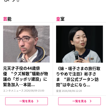
芸
能
皇
室
元天才子役の44歳俳
《妹・瑶子さまの旅行取
優 “クズ解散”騒動が物
りやめで注目》彬子さ
議の「ガッポリ建設」に
ま “非公式ブータン訪
緊急加入…本誌...
問”は中止になら...
エンタメニュース 2026/08/09 15:00
皇室 2026/08/06 12:20
一覧を見る
一覧を見る