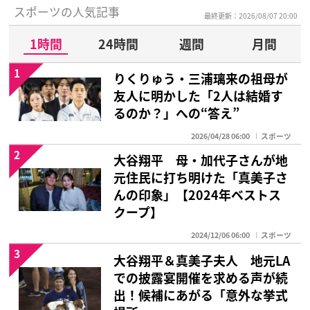
スポーツの人気記事
最終更新：2026/08/07 20:00
1時間
24時間
週間
月間
1
りくりゅう・三浦璃来の祖母が
友人に明かした「2人は結婚す
るのか？」への“答え”
2026/04/28 06:00
スポーツ
2
大谷翔平 母・加代子さんが地
元住民に打ち明けた「真美子さ
んの印象」【2024年ベストス
クープ】
2024/12/06 06:00
スポーツ
3
大谷翔平＆真美子夫人 地元LA
での披露宴開催を求める声が続
出！候補にあがる「意外な挙式