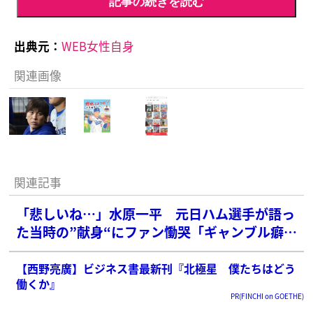
記事の続きを読む
出典元：
WEB女性自身
関連画像
関連記事
「悲しいね…」水原一平 元日ハム選手が語っ
た当時の”献身“にファン慟哭「ギャンブル癖さ
えなければ」
【西野亮廣】ビジネス書最新刊『北極星 僕たちはどう
働くか』
PR(FINCHI on GOETHE)