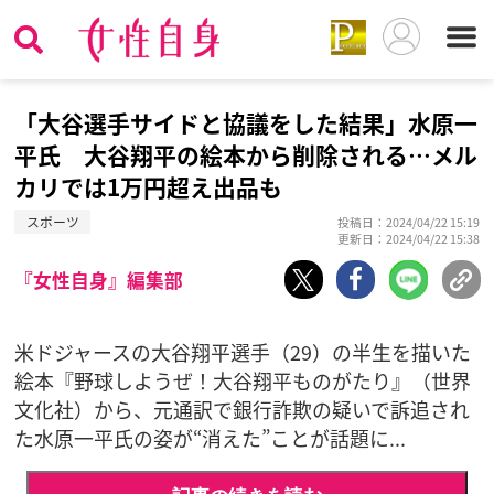
「大谷選手サイドと協議をした結果」水原一
平氏 大谷翔平の絵本から削除される…メル
カリでは1万円超え出品も
スポーツ
投稿日：2024/04/22 15:19
更新日：2024/04/22 15:38
『女性自身』編集部
米ドジャースの大谷翔平選手（29）の半生を描いた
絵本『野球しようぜ！大谷翔平ものがたり』（世界
文化社）から、元通訳で銀行詐欺の疑いで訴追され
た水原一平氏の姿が“消えた”ことが話題に...