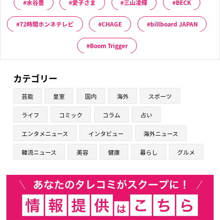
水谷豊
愛子さま
三山凌輝
BECK
72時間ホンネテレビ
CHAGE
billboard JAPAN
Boom Trigger
カテゴリー
芸能
皇室
国内
海外
スポーツ
ライフ
コミック
コラム
占い
エンタメニュース
インタビュー
海外ニュース
韓流ニュース
美容
健康
暮らし
グルメ