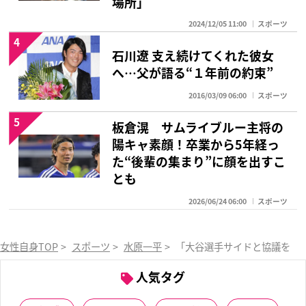
場所」
2024/12/05 11:00
スポーツ
4
石川遼 支え続けてくれた彼女
へ…父が語る“１年前の約束”
2016/03/09 06:00
スポーツ
5
板倉滉 サムライブルー主将の
陽キャ素顔！卒業から5年経っ
た“後輩の集まり”に顔を出すこ
とも
2026/06/24 06:00
スポーツ
女性自身TOP
>
スポーツ
>
水原一平
>
「大谷選手サイドと協議をし
人気タグ