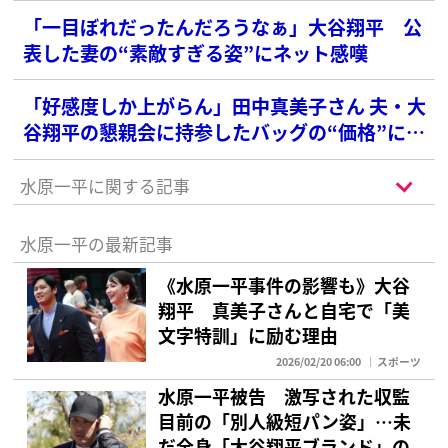
「一目ぼれだったんだろうなぁ」大谷翔平 公
表した妻の“素敵すぎる姿”にネット感嘆
「好感度しか上がらん」田中真美子さん 夫・大
谷翔平の懇親会に持参したバッグの“価格”に
SNS衝撃
水原一平に関する記事
水原一平の最新記事
《水原一平事件の影響も》大谷
翔平 真美子さんと自宅で「美
文字特訓」に励む理由
2026/02/20 06:00
スポーツ
水原一平被告 激写された収監
目前の「別人級短パン姿」…未
だ全身「大谷翔平ブランド」の