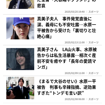
悲哀
2025/03/25 19:40
スポーツ
真美子夫人 事件発覚直後に
涙、義母にも不安吐露…水原一
平被告から受けた「裏切りと壮
絶心痛」
2025/02/13 11:00
スポーツ
真美子さん LA山火事、水原被
告からは私生活暴露…相次ぐ産
前不安を癒やす「長年の愛読マ
ンガ」
2025/02/09 11:00
スポーツ
《まるで大谷のせい》水原一平
被告 判事も辛辣指摘、逆効果
すぎた“トンデモ言い訳”
2025/02/08 06:00
スポーツ