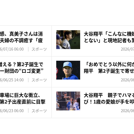
感、真美子さんは消
大谷翔平「こんなに機
夫婦の不調癒す「疲
とない」と現地記者も
漏...
6/07/16 06:00
スポーツ
2026/07
増える？第2子誕生で
「おめでとう以外に何
ー財団の“ロゴ変更”
翔平 第2子誕生で寄せ
判”...
6/06/25 14:00
スポーツ
2026/06
車場に巨大な衝立、
大谷翔平 親子でハマ
第2子出産直前に目撃
び！1歳の愛娘が手を
色」
6/06/23 06:00
スポーツ
2026/06