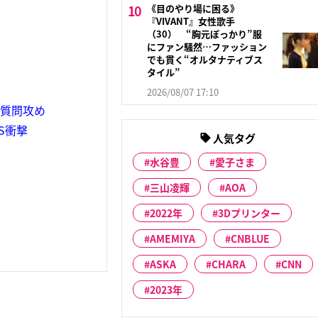
《目のやり場に困る》
『VIVANT』女性歌手
（30） “胸元ぽっかり”服
にファン騒然…ファッション
でも貫く“オルタナティブス
タイル”
2026/08/07 17:10
を質問攻め
S衝撃
人気タグ
水谷豊
愛子さま
三山凌輝
AOA
2022年
3Dプリンター
AMEMIYA
CNBLUE
ASKA
CHARA
CNN
2023年