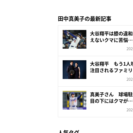
田中真美子の最新記事
大谷翔平は膝の違和
えないクマに苦悩…
労回...
202
大谷翔平 もう1人
注目されるファミリ
202
真美子さん 球場駐
目の下にはクマが…
さ...
202
人気タグ