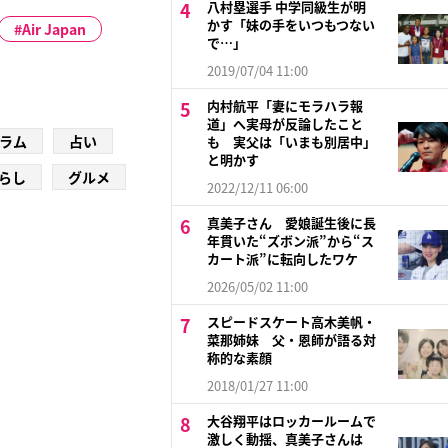
八村塁選手 中学同級生が明
かす「妹の手をいつもつない
Air Japan
で…」
2019/07/04 11:00
内村航平「妻にモラハラ報
道」へ実母が反論したこと
ラム
占い
も 実父は「いまも別居中」
と明かす
らし
グルメ
2022/12/11 06:00
真美子さん 愛娘誕生後に長
年貫いた“ズボン派”から“ス
カート派”に転向したワケ
2026/05/02 11:00
スピードスケート高木美帆・
菜那姉妹 父・恩師が語る対
称的な素顔
2018/01/27 11:00
大谷翔平はロッカールームで
激しく動揺、真美子さんは