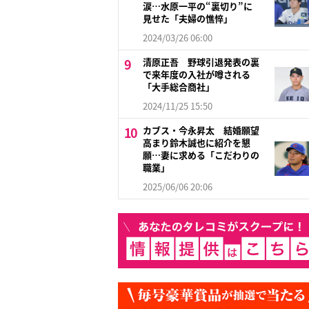
涙…水原一平の“裏切り”に
見せた「夫婦の憔悴」
2024/03/26 06:00
清原正吾 野球引退発表の裏
で来年度の入社が噂される
「大手総合商社」
2024/11/25 15:50
カブス・今永昇太 結婚願望
高まり鈴木誠也に紹介を懇
願…妻に求める「こだわりの
職業」
2025/06/06 20:06