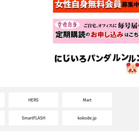
HERS
Mart
SmartFLASH
kokode.jp