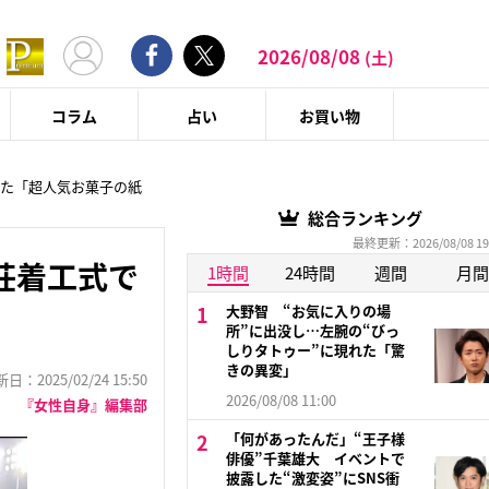
2026/08/08
(土)
コラム
占い
お買い物
いた「超人気お菓子の紙
総合ランキング
最終更新：2026/08/08 19
荘着工式で
1時間
24時間
週間
月間
大野智 “お気に入りの場
所”に出没し…左腕の“びっ
しりタトゥー”に現れた「驚
きの異変」
：2025/02/24 15:50
2026/08/08 11:00
『女性自身』編集部
「何があったんだ」“王子様
俳優”千葉雄大 イベントで
披露した“激変姿”にSNS衝