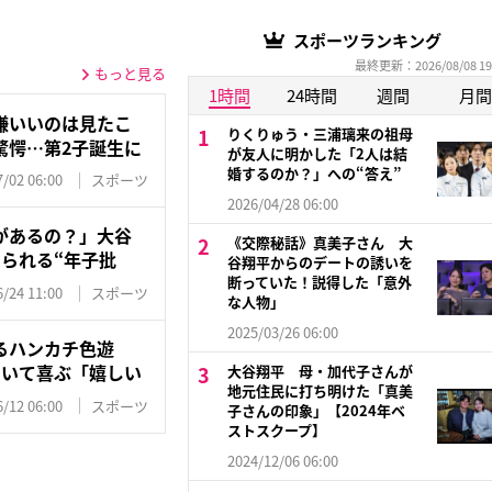
スポーツランキング
最終更新：2026/08/08 19
もっと見る
1時間
24時間
週間
月間
嫌いいのは見たこ
りくりゅう・三浦璃来の祖母
驚愕…第2子誕生に
が友人に明かした「2人は結
婚するのか？」への“答え”
/02 06:00
スポーツ
2026/04/28 06:00
があるの？」大谷
《交際秘話》真美子さん 大
られる“年子批
谷翔平からのデートの誘いを
断っていた！説得した「意外
/24 11:00
スポーツ
な人物」
2025/03/26 06:00
るハンカチ色遊
叩いて喜ぶ「嬉しい
大谷翔平 母・加代子さんが
地元住民に打ち明けた「真美
/12 06:00
スポーツ
子さんの印象」【2024年ベ
ストスクープ】
2024/12/06 06:00