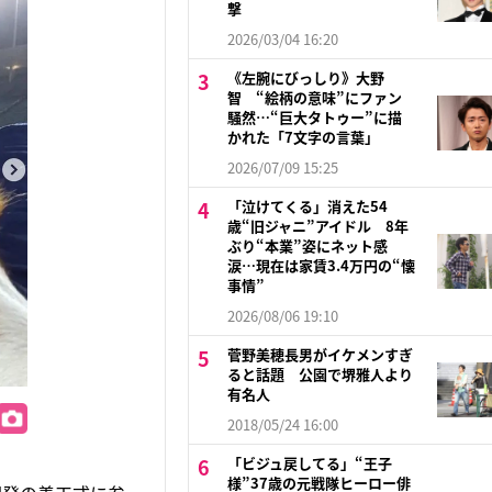
撃
2026/03/04 16:20
《左腕にびっしり》大野
智 “絵柄の意味”にファン
騒然…“巨大タトゥー”に描
かれた「7文字の言葉」
2026/07/09 15:25
「泣けてくる」消えた54
歳“旧ジャニ”アイドル 8年
ぶり“本業”姿にネット感
涙…現在は家賃3.4万円の“懐
事情”
2026/08/06 19:10
菅野美穂長男がイケメンすぎ
ると話題 公園で堺雅人より
有名人
2018/05/24 16:00
「ビジュ戻してる」“王子
様”37歳の元戦隊ヒーロー俳