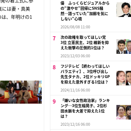
開発の着工式に参
優 ふっくらビジュアルから
真には妻・真美
の“激やせ”回帰にSNS騒
然…語っていた“加齢を気に
は、年明けの1
しない”心境
2026/08/08 11:00
次の政権を取ってほしい党
3位 立憲民主、2位 維新を抑
えた衝撃の圧倒的1位は？
2023/12/03 06:00
フジテレビ【終わってほしい
バラエティ】、3位呼び出し
先生タナカ、2位ドッキリGP
を抑えた意外すぎる1位は？
2024/11/16 06:00
「嫌いな女性政治家」ランキ
ング…3位生稲晃子、2位杉
田水脈を大差で抑えた1位
は？
2023/12/16 06:00