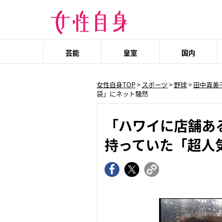
芸能
皇室
国内
女性自身TOP
>
スポーツ
>
野球
>
田中真美
袋」にネット騒然
「ハワイに店舗あ
持っていた「超人