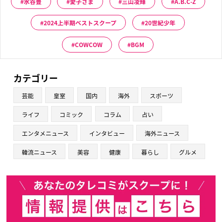
水谷豊
愛子さま
三山凌輝
A.B.C-Z
2024上半期ベストスクープ
20世紀少年
COWCOW
BGM
カテゴリー
芸能
皇室
国内
海外
スポーツ
ライフ
コミック
コラム
占い
エンタメニュース
インタビュー
海外ニュース
韓流ニュース
美容
健康
暮らし
グルメ