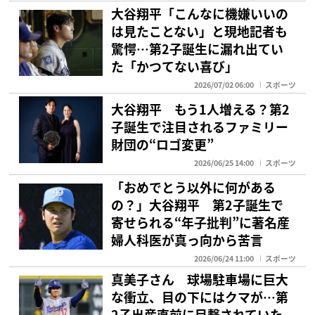
大谷翔平「こんなに機嫌いいの
は見たことない」と現地記者も
驚愕…第2子誕生に漏れ出てい
た「かつてない喜び」
2026/07/02 06:00
スポーツ
大谷翔平 もう1人増える？第2
子誕生で注目されるファミリー
財団の“ロゴ変更”
2026/06/25 14:00
スポーツ
「おめでとう以外に何がある
の？」大谷翔平 第2子誕生で
寄せられる“年子批判”に著名産
婦人科医が真っ向から苦言
2026/06/24 11:00
スポーツ
真美子さん 球場駐車場に巨大
な衝立、目の下にはクマが…第
2子出産直前に目撃されていた