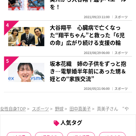
を！
2021/09/23 11:00
スポーツ
4
大谷翔平 心臓病で亡くなっ
た“翔平ちゃん”と救った「6児
の命」広がり続ける支援の輪
2023/08/29 06:00
スポーツ
5
坂本花織 姉の子供をずっと抱
き…電撃婚半年前にあった甥＆
姪との“家族交流”
2026/05/21 06:00
スポーツ
女性自身TOP
>
スポーツ
>
野球
>
田中真美子
>
真美子さん “やま
人気タグ