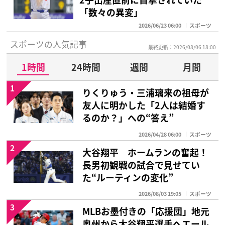
「数々の異変」
2026/06/23 06:00
スポーツ
スポーツの人気記事
最終更新：2026/08/06 18:00
1時間
24時間
週間
月間
1
りくりゅう・三浦璃来の祖母が
友人に明かした「2人は結婚す
るのか？」への“答え”
2026/04/28 06:00
スポーツ
2
大谷翔平 ホームランの奮起！
長男初観戦の試合で見せてい
た“ルーティンの変化”
2026/08/03 19:05
スポーツ
3
MLBお墨付きの「応援団」地元
奥州から大谷翔平選手へエール