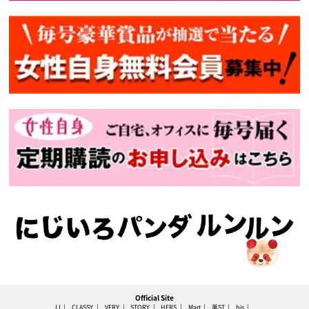
Official Site
JJ
CLASSY.
VERY
STORY
HERS
Mart
美ST
bis