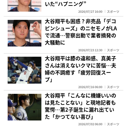
いた“ハプニング”
2026/07/27 16:00
スポーツ
大谷翔平も困惑？非売品「デコ
ピンシューズ」のニセモノがLA
で流通…警察出動で業者摘発の
大騒動に
2026/07/23 12:30
スポーツ
大谷翔平は膝の違和感、真美子
さんは消えないクマに苦悩…夫
婦の不調癒す「疲労回復スー
プ」
2026/07/16 06:00
スポーツ
大谷翔平「こんなに機嫌いいの
は見たことない」と現地記者も
驚愕…第2子誕生に漏れ出てい
た「かつてない喜び」
2026/07/02 06:00
スポーツ