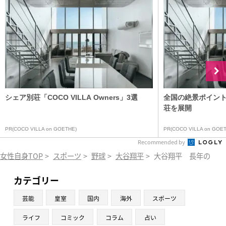
シェア別荘「COCO VILLA Owners」3選
全国の絶景ポイン
荘を展開
PR(COCO VILLA on GOETHE)
PR(COCO VILLA on GOET
Recommended by
女性自身TOP
>
スポーツ
>
野球
>
大谷翔平
>
大谷翔平 長年の「苦
カテゴリー
芸能
皇室
国内
海外
スポーツ
ライフ
コミック
コラム
占い