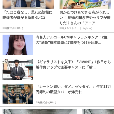
「たばこ税なし」思わぬ朗報に
おかたづけもできる点がうれし
喫煙者が群がる新型タバコ
い！ 動物の鳴き声やセリフが盛
りだくさんの「アニア ...
PR(株式会社HAL)
PR(タカラトミー｜Hugkum)
有名人アルコールCMギャラランキング！2位
の“酒豪”橋本環奈に7倍差をつけた圧倒...
《ギャラリストを入手》『VIVANT』1作目から
製作費アップで主要キャストに「衝...
『カートン買い、ダメ。ゼッタイ。』年間11万
円節約の新型タバコが爆売れ
PR(株式会社HAL)