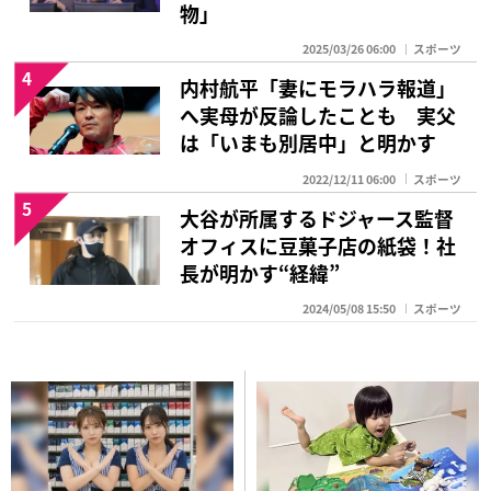
物」
2025/03/26 06:00
スポーツ
4
内村航平「妻にモラハラ報道」
へ実母が反論したことも 実父
は「いまも別居中」と明かす
2022/12/11 06:00
スポーツ
5
大谷が所属するドジャース監督
オフィスに豆菓子店の紙袋！社
長が明かす“経緯”
2024/05/08 15:50
スポーツ