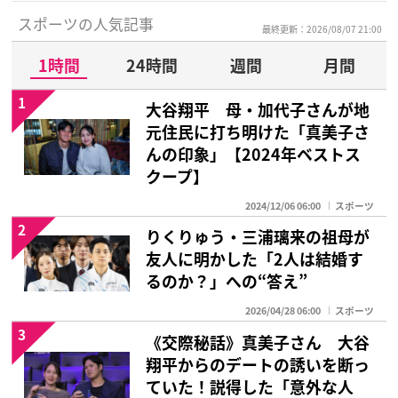
スポーツの人気記事
最終更新：2026/08/07 21:00
1時間
24時間
週間
月間
1
大谷翔平 母・加代子さんが地
元住民に打ち明けた「真美子さ
んの印象」【2024年ベストス
クープ】
2024/12/06 06:00
スポーツ
2
りくりゅう・三浦璃来の祖母が
友人に明かした「2人は結婚す
るのか？」への“答え”
2026/04/28 06:00
スポーツ
3
《交際秘話》真美子さん 大谷
翔平からのデートの誘いを断っ
ていた！説得した「意外な人