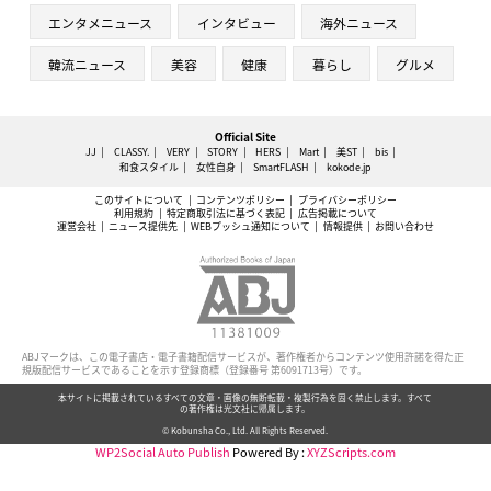
エンタメニュース
インタビュー
海外ニュース
韓流ニュース
美容
健康
暮らし
グルメ
Official Site
JJ
CLASSY.
VERY
STORY
HERS
Mart
美ST
bis
和食スタイル
女性自身
SmartFLASH
kokode.jp
このサイトについて
コンテンツポリシー
プライバシーポリシー
利用規約
特定商取引法に基づく表記
広告掲載について
運営会社
ニュース提供先
WEBプッシュ通知について
情報提供
お問い合わせ
ABJマークは、この電子書店・電子書籍配信サービスが、著作権者からコンテンツ使用許諾を得た正
規版配信サービスであることを示す登録商標（登録番号 第6091713号）です。
本サイトに掲載されているすべての文章・画像の無断転載・複製行為を固く禁止します。すべて
の著作権は光文社に帰属します。
© Kobunsha Co., Ltd. All Rights Reserved.
WP2Social Auto Publish
Powered By :
XYZScripts.com