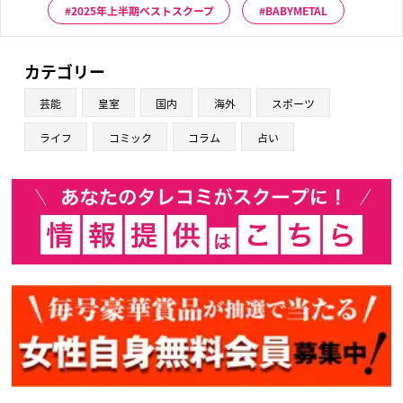
2025年上半期ベストスクープ
BABYMETAL
カテゴリー
芸能
皇室
国内
海外
スポーツ
ライフ
コミック
コラム
占い