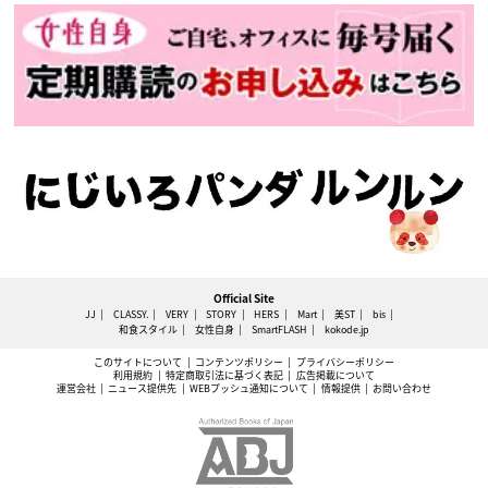
Official Site
JJ
CLASSY.
VERY
STORY
HERS
Mart
美ST
bis
和食スタイル
女性自身
SmartFLASH
kokode.jp
このサイトについて
コンテンツポリシー
プライバシーポリシー
利用規約
特定商取引法に基づく表記
広告掲載について
運営会社
ニュース提供先
WEBプッシュ通知について
情報提供
お問い合わせ