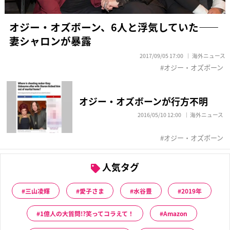
オジー・オズボーン、6人と浮気していた——
妻シャロンが暴露
2017/09/05 17:00
海外ニュース
オジー・オズボーン
オジー・オズボーンが行方不明
2016/05/10 12:00
海外ニュース
オジー・オズボーン
人気タグ
三山凌輝
愛子さま
水谷豊
2019年
1億人の大質問!?笑ってコラえて！
Amazon