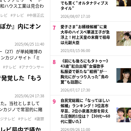
でも貫く“オルタナティブス
大和ハウス工業は見合わ
タイル”
も早ければ7月から再
テレビ
#テレビ
#中居正広
2026/08/07 17:10
できたからだといいま
かぽか』内にオン
愛子さま“お婿様候補”に東
大卒のハイスペ華道王子が急
浮上！村上天皇の末裔で祖母
は元副大臣
2025/06/25 11:40
2023/03/15 06:00
ー（27）が単純賭博の
インカジノサイト「ミ
《前にも後ろにもタトゥー》
40万円を賭けた疑い
43歳“紅白出場”女優歌手
#テレビ
#アナウンサー
本アナウンサーも出演
私服姿で新たな“絵柄”が…
で発覚した「もう
胸元にがっつり入った“鳥の
翼”も話題に
2026/07/17 17:30
2025/06/24 17:38
自民党総裁に「なってほしい
した。当社としまして
候補」ランキング！3位高市
ンカジノで常習的に賭
早苗、2位小泉進次郎を抑え
めぐり、フジテレビが上
た圧倒的1位は？【30代〜60
フジテレビ
#テレビ
#謝罪
担当部長で、『ぽかぽ
代に聞いた】
テレビ局内で囁か
2024/09/26 11:00