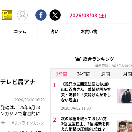
2026/08/08
(土)
コラム
占い
お買い物
総合ランキング
最終更新：2026/08/08 02
1時間
24時間
週間
月間
ジテレビ局アナ
《義兄の三回忌法要に参加》
山口百恵さん 義姉が明かす
夫・友和と「夫婦げんかをし
2026/06/18 16:20
ない理由」
は、‘25年6月23
2026/04/02 11:00
インカジノで常習的に
次の政権を取ってほしい党
れ、‘25年9月25日
ンサー
#オンラインカジノ
3位 立憲民主、2位 維新を抑
約6億円の掛け金や常
えた衝撃の圧倒的1位は？