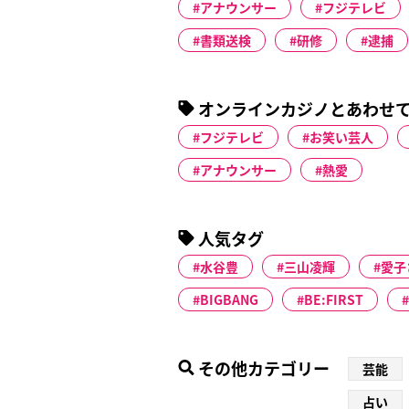
アナウンサー
フジテレビ
書類送検
研修
逮捕
オンラインカジノとあわせ
フジテレビ
お笑い芸人
アナウンサー
熱愛
人気タグ
水谷豊
三山凌輝
愛子
BIGBANG
BE:FIRST
その他カテゴリー
芸能
占い