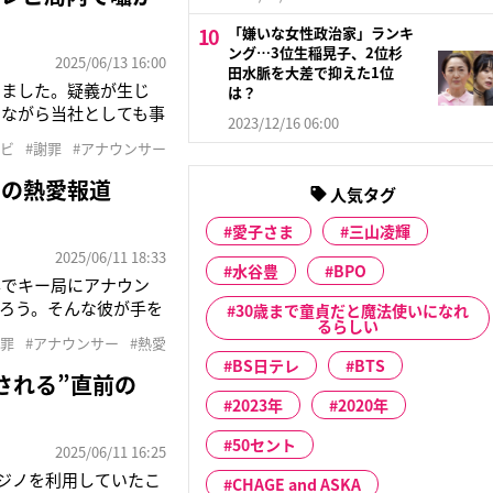
「嫌いな女性政治家」ランキ
ング…3位生稲晃子、2位杉
2025/06/13 16:00
田水脈を大差で抑えた1位
しました。疑義が生じ
は？
しながら当社としても事
2023/12/16 06:00
ジテレビは公式ホーム
レビ
#謝罪
#アナウンサー
利用していたと発表し
との熱愛報道
人気タグ
愛子さま
三山凌輝
2025/06/11 18:33
水谷豊
BPO
卒でキー局にアナウン
だろう。そんな彼が手を
30歳まで童貞だと魔法使いになれ
るらしい
ていたことが判明しま
謝罪
#アナウンサー
#熱愛
山本賢太アナ（27）
BS日テレ
BTS
される”直前の
2023年
2020年
50セント
2025/06/11 16:25
カジノを利用していたこ
CHAGE and ASKA