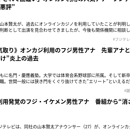
悪評”
山本賢太が、過去にオンラインカジノを利用していたことが判明
判断として出演を見合わせてきましたが、今後も関係機関に相談
し、社員就業規則に則り厳正に対処してまいります》6月11日、フ
#フジテ
社の山本賢太アナウンサー（27）が、過去にオンラインカジノを
は5月下旬から番組へ
気取り》オンカジ利用のフジ男性アナ 先輩アナ
ざけ”炎上の過去
もに名門・慶應義塾。大学では体育会系野球部に所属。そして新
職。世間一般には狭き門をくぐり抜けてきた“エリート”といえる
…。《当社社員の山本賢太が、過去にオンラインカジノを利用し
#
、フジテレビが『当社社員に関するご報告』という文書を発表した。
より出演するはずの担
利用発覚のフジ・イケメン男性アナ 番組から“消
フジテレビは、同社の山本賢太アナウンサー（27）が、オンライン