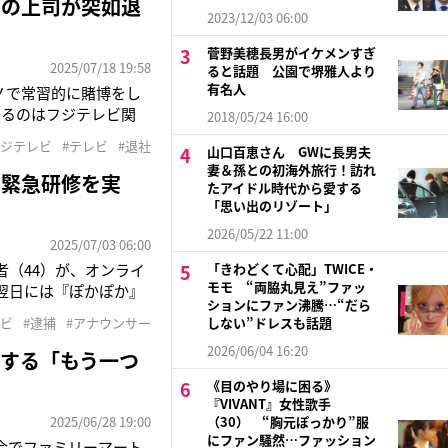
員の上司が突如退
2023/12/03 06:00
菅野美穂長男がイケメンすぎ
2025/07/18 19:58
ると話題 公園で堺雅人より
有名人
ノで常習的に賭博をし
語るのはフジテレビ関
2018/05/24 16:00
バラエティー番組『ぽ
フジテレビ
#テレビ
#退社
山口百恵さん GWに長男夫
ーサーを務めた。「鈴木
妻＆孫との初海外旅行！訪れ
で緊急研修を実
たアイドル時代から愛する
「思い出のリゾート」
2026/05/22 11:00
2025/07/03 06:00
者（44）が、オンライ
「きわどくて心配」TWICE・
モモ “両脇丸見え”ファッ
翌日には『ぽかぽか』
ションにファン沸騰…“だら
ンカジノで640万円を
レビ
#逮捕
#アナウンサー
しない”ドレスも話題
誘われオンラインカジノ
2026/06/04 16:20
する「もう一つ
《目のやり場に困る》
『VIVANT』女性歌手
2025/06/28 19:00
（30） “胸元ぽっかり”服
にファン騒然…ファッション
会でファミリーマート