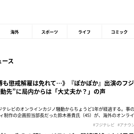
海外
スポーツ
ライフ
コミック
ュース
博も懲戒解雇は免れて…》『ぽかぽか』出演のフ
異動先”に局内からは「大丈夫か？」の声
ジテレビのオンラインカジノ騒動からちょうど1年が経過する。事の発端
ィ制作の企画担当部長だった鈴木善貴氏（45）が、海外のオンラ
たとして常習賭博容疑で逮捕されたことだった。のちに鈴木氏は起訴さ
#フジテレビ
#アナウ
が懲役1年、執行猶予3年の有罪判決を言い渡した。裁判では、総額
指摘さ