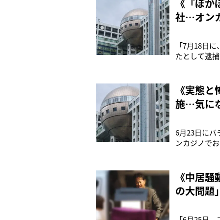
《『ぽか
社…オン
「7月18日
たとして逮捕
係者。N氏は
かぽか』の“
さんの逮捕、
《実態と
施…気に
6月23日に
ンカジノでお
に出演してい
賭けた疑いで
に手を出しハ
《中居騒
の大問題
「6月25日