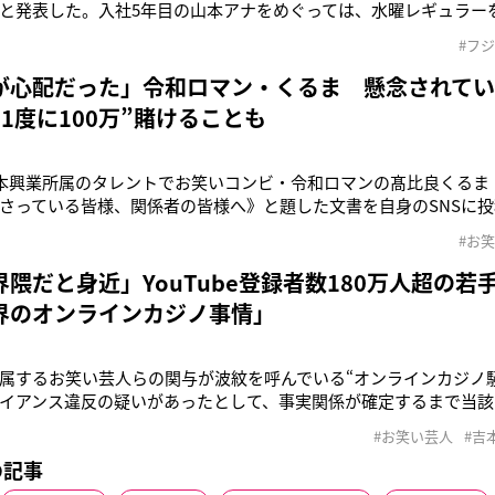
と発表した。入社5年目の山本アナをめぐっては、水曜レギュラー
28日から3週連続で欠席したが、番組内では欠席理由に触れていなか
#フ
ヒロミ（60）の新番組『発掘! スタートアップ ヒロミのおはよう
ものの
が心配だった」令和ロマン・くるま 懸念されてい
1度に100万”賭けることも
吉本興業所属のタレントでお笑いコンビ・令和ロマンの髙比良くるま
さっている皆様、関係者の皆様へ》と題した文書を自身のSNSに
、多くの方々にご心配とご迷惑をお掛けしてしまい、深くお詫び
#お
真摯に受け止め、自らを律する機会とするため、本日から当面の
こととなりました
隈だと身近」YouTube登録者数180万人超の
界のオンラインカジノ事情」
属するお笑い芸人らの関与が波紋を呼んでいる“オンラインカジノ騒
イアンス違反の疑いがあったとして、事実関係が確定するまで当該
表。その後ダイタク・吉本大（40）と9番街レトロ・なかむら★し
#お笑い芸人
#吉
賭博をした疑いで警視庁から任意の事情聴取を受けていたことが
の記事
グランプリ王者