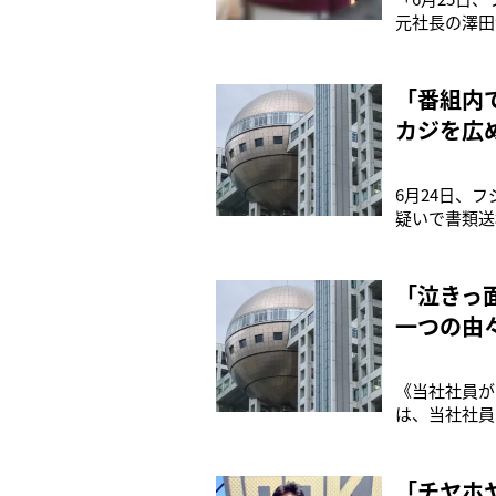
元社長の澤田
せていた自社
開する見込み
す」（全国紙
「番組内
カジを広
6月24日、
疑いで書類送
スティーノ」
がもたれてい
していた『ぽ
「泣きっ
一つの由
《当社社員が
は、当社社員
博をしたとし
記のようにコ
か』の総合演
「チヤホ