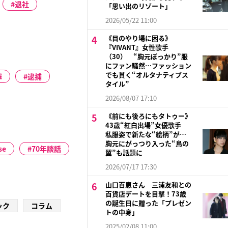
退社
「思い出のリゾート」
2026/05/22 11:00
《目のやり場に困る》
『VIVANT』女性歌手
（30） “胸元ぽっかり”服
にファン騒然…ファッション
でも貫く“オルタナティブス
罪
逮捕
タイル”
2026/08/07 17:10
《前にも後ろにもタトゥー》
43歳“紅白出場”女優歌手
私服姿で新たな“絵柄”が…
胸元にがっつり入った“鳥の
se
70年談話
翼”も話題に
2026/07/17 17:30
山口百恵さん 三浦友和との
百貨店デートを目撃！73歳
の誕生日に贈った「プレゼン
ック
コラム
トの中身」
2025/02/08 11:00