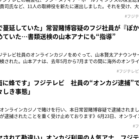
貴司氏など、11人の取締役を新たに選出しました。それを受け、
CMの放送を7月から再開することを決定しました。またサントリー
#フジ
です。フジテレビの経営陣が刷新され、再発防止の新体制が確認
記者）フジテレビ
で蔓延していた」常習賭博容疑のフジ社員が『ぽ
めていた…書類送検の山本アナにも“指導”
フジテレビ社員のオンラインカジノをめぐって、山本賢太アナウンサ
検された。山本アナは、去年5月から7月までの間に海外のオンラ
にスマートフォンなどで国内からアクセスし、バカラ賭博でおよそ6
#フジテレビ
る。フジテレビ社員のオンラインカジノをめぐっては、23日、山
かぽか』の総合
面に蜂です」フジテレビ 社員の“オンカジ逮捕”
々しき事態」
オンラインカジノで賭けを行い、本日常習賭博容疑で逮捕されま
が逮捕されたことを重く受け止めております》6月23日、オンライ
て、フジテレビ社員の鈴木善貴容疑者（44）が逮捕された事件を
#
メントを発表した。「鈴木プロデューサーはバラエティ制作部企画
出も担当していまし
ヤされて勘違い」オンカジ利用の人気アナ フジ