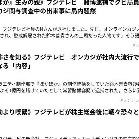
ぽか』生みの親》フジテレビ 賭博逮捕でクビ局
カジ関与調査中の出来事に局内騒然
に、フジテレビ社員のNさんが退社しました。先日、オンラインカジ
され、懲戒解雇された鈴木善貴さんの上司だった人物です」そう
、総合演出や制作統括を務めていた鈴木被告とともにフジテレビの
#
生みの親”と目されており、番組名が決まる前からチーフプロデュ
山本賢太元アナウン
怖さを知る》フジテレビ オンカジが社内大流行
なる「内容」
バラエティ制作部で『ぽかぽか』の制作統括をしていた鈴木善貴容疑
よそ1億円を賭けていたとして常習賭博容疑で逮捕された。さらに
た山本賢太アナウンサー（27）も昨年5月から7月にかけてオンライ
#フジテ
書類送検されたのは記憶に新しい。「山本アナは鈴木容疑者から
マってしま
動より喫緊》フジテレビが株主総会後に戦々恐々と
」
、フジテレビの親会社、フジ・メディア・ホールディングスの株主総