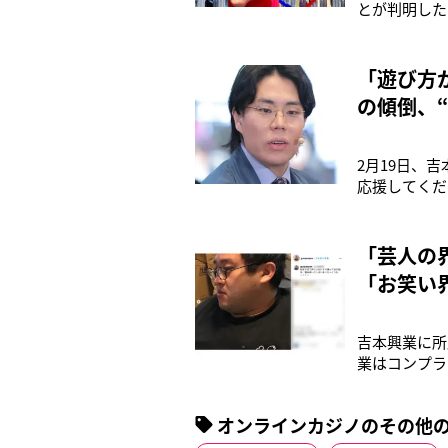
とが判明した
ぽか』を5月
から始まった
に抜擢された
「遊び方
の傾倒、“
2月19日、
応援してくだ
の騒動により
《今回の件を
せていただく
「芸人の界
「お笑い
吉本興業に所
業はコンプラ
することを発
インカジノで
オンラインカジノのその他
昨年のM-1