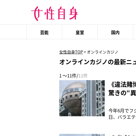
芸能
皇室
国内
女性自身TOP
>
オンラインカジノ
オンラインカジノの最新ニ
1 ～11件/
11件
《違法賭
驚きの“
今年6月でフ
日、バラエテ
賭博をしてい
には東京地裁
習性が厳しく