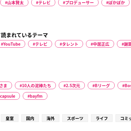
山本賢太
テレビ
プロデューサー
ぽかぽか
て読まれているテーマ
YouTube
テレビ
タレント
中居正広
謝
さま
10人の泥棒たち
2.5次元
Bリーグ
Bo
capsule
bayfm
皇室
国内
海外
スポーツ
ライフ
コミ