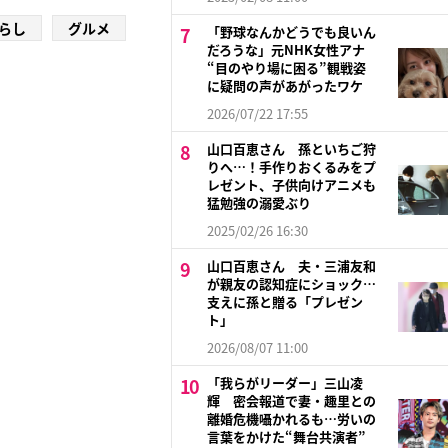
らし
グルメ
「野球なんかどうでも良いん
だろうな」元NHK女性アナ
“目のやり場に困る”観戦姿
に疑問の声があがったワケ
2026/07/22 17:55
山口百恵さん 孫といちご狩
りへ…！手作りおくるみをプ
レゼント、子供向けアニメも
猛勉強の溺愛ぶり
2025/02/26 16:30
山口百恵さん 夫・三浦友和
が親友の認知症にショック…
支えに孫と贈る「プレゼン
ト」
2026/08/07 11:00
「我らがリーダー」三山凌
輝 密会報道で妻・趣里との
離婚危機囁かれるも…労いの
言葉をかけた“舞台共演者”