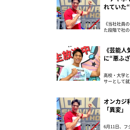
れていた“
《当社社員の
た段階で社の
実関係を確認
ページで、同
た。山本アナ
《芸能人
に“悪ふ
高校・大学と
サーとして就
染めたのは…
した》11日
は、5月下旬
オンカジ
「異変」
6月11日、