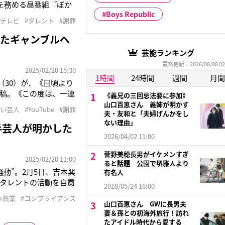
を務める昼番組『ぽか
Boys Republic
った。また、5月4日
ジテレビ
#タレント
#謝罪
ミーティング』の進行役
たギャンブルへ
芸能ランキング
最終更新：2026/08/08 02
2025/02/20 15:30
1時間
24時間
週間
月間
（30）が、《日頃より
投稿。《この度は、一連
《義兄の三回忌法要に参加》
申し上げます》と謝罪。
山口百恵さん 義姉が明かす
笑い芸人
#YouTube
#謝罪
夫・友和と「夫婦げんかをし
間、芸能活動を自粛さ
ない理由」
若手芸人が明かした
2026/04/02 11:00
菅野美穂長男がイケメンすぎ
2025/02/20 11:00
ると話題 公園で堺雅人より
動”。2月5日、吉本興
有名人
タレントの活動を自粛
2018/05/24 16:00
ゅん（31）が、オンラ
本興業
#コンプライアンス
報じられた。さらに、
山口百恵さん GWに長男夫
妻＆孫との初海外旅行！訪れ
たアイドル時代から愛する