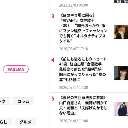
2023/12/03 06:00
《目のやり場に困る》
『VIVANT』女性歌手
（30） “胸元ぽっかり”服
にファン騒然…ファッション
でも貫く“オルタナティブス
タイル”
2026/08/07 17:10
《前にも後ろにもタトゥー》
43歳“紅白出場”女優歌手
ABEMA
私服姿で新たな“絵柄”が…
胸元にがっつり入った“鳥の
翼”も話題に
2026/07/17 17:30
《義兄の三回忌法要に参加》
ック
コラム
山口百恵さん 義姉が明かす
夫・友和と「夫婦げんかをし
ない理由」
2026/04/02 11:00
らし
グルメ