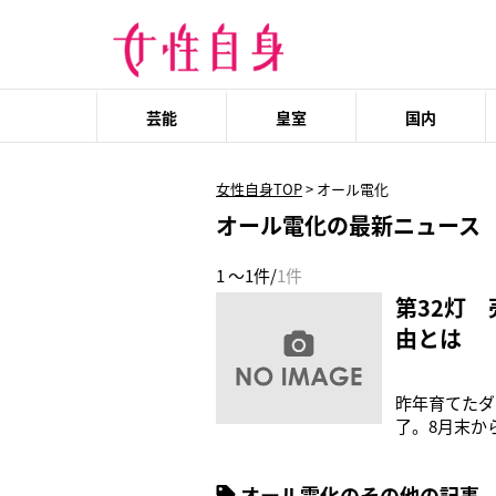
芸能
皇室
国内
女性自身TOP
>
オール電化
オール電化の最新ニュース
1 ～1件/
1件
第32灯
由とは
昨年育てたダ
了。8月末か
した！まさに
す。自分の手
オール電化のその他の記事
間は喜びに溢