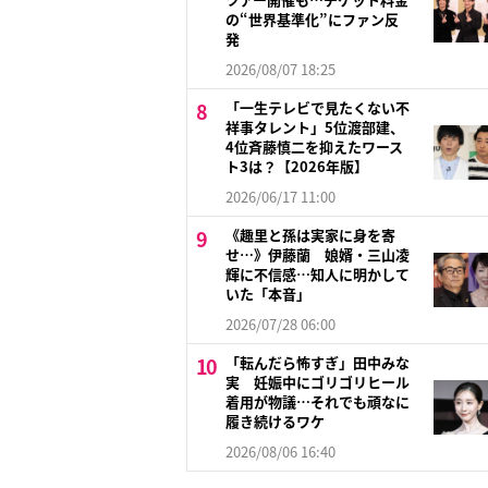
の“世界基準化”にファン反
発
2026/08/07 18:25
「一生テレビで見たくない不
祥事タレント」5位渡部建、
4位斉藤慎二を抑えたワース
ト3は？【2026年版】
2026/06/17 11:00
《趣里と孫は実家に身を寄
せ…》伊藤蘭 娘婿・三山凌
輝に不信感…知人に明かして
いた「本音」
2026/07/28 06:00
「転んだら怖すぎ」田中みな
実 妊娠中にゴリゴリヒール
着用が物議…それでも頑なに
履き続けるワケ
2026/08/06 16:40