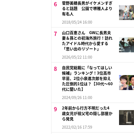
菅野美穂長男がイケメンすぎ
ると話題 公園で堺雅人より
有名人
2018/05/24 16:00
山口百恵さん GWに長男夫
妻＆孫との初海外旅行！訪れ
たアイドル時代から愛する
「思い出のリゾート」
2026/05/22 11:00
自民党総裁に「なってほしい
候補」ランキング！3位高市
早苗、2位小泉進次郎を抑え
た圧倒的1位は？【30代〜60
代に聞いた】
2024/09/26 11:00
2年前から行方不明だった4
歳女児が祖父宅の隠し部屋か
ら発見
2022/02/16 17:59