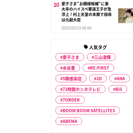
愛子さま“お婿様候補”に東
大卒のハイスペ華道王子が急
浮上！村上天皇の末裔で祖母
は元副大臣
2023/03/15 06:00
人気タグ
愛子さま
三山凌輝
水谷豊
BE:FIRST
5類感染症
2D
ANA
72時間ホンネテレビ
BiS
7ORDER
BOOM BOOM SATELLITES
ABEMA