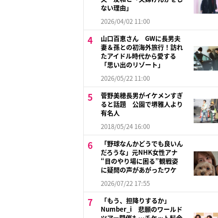
ない理由」
2026/04/02 11:00
山口百恵さん GWに長男夫
妻＆孫との初海外旅行！訪れ
たアイドル時代から愛する
「思い出のリゾート」
2026/05/22 11:00
菅野美穂長男がイケメンすぎ
ると話題 公園で堺雅人より
有名人
2018/05/24 16:00
「野球なんかどうでも良いん
だろうな」元NHK女性アナ
“目のやり場に困る”観戦姿
に疑問の声があがったワケ
2026/07/22 17:55
「もう、担降りするか」
Number_i 悲願のワールド
ツアー開催も…チケット料金