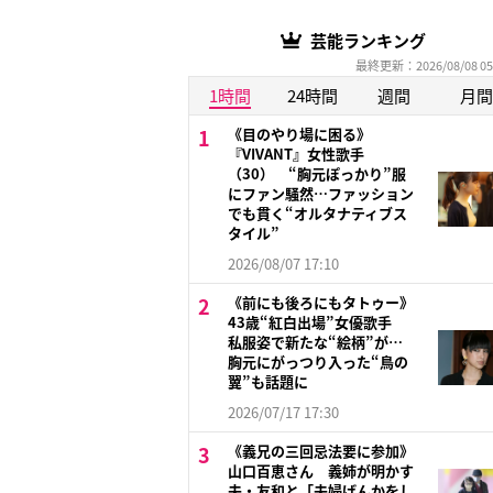
芸能ランキング
最終更新：2026/08/08 05
1時間
24時間
週間
月間
《目のやり場に困る》
『VIVANT』女性歌手
（30） “胸元ぽっかり”服
にファン騒然…ファッション
でも貫く“オルタナティブス
タイル”
2026/08/07 17:10
《前にも後ろにもタトゥー》
43歳“紅白出場”女優歌手
私服姿で新たな“絵柄”が…
胸元にがっつり入った“鳥の
翼”も話題に
2026/07/17 17:30
《義兄の三回忌法要に参加》
山口百恵さん 義姉が明かす
夫・友和と「夫婦げんかをし