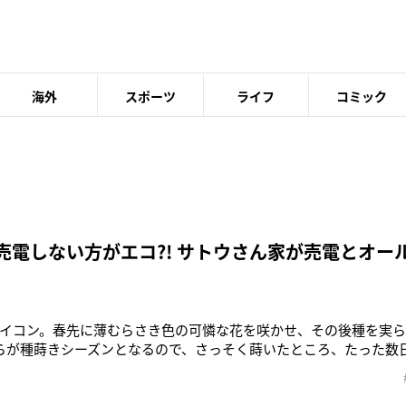
海外
スポーツ
ライフ
コミック
 売電しない方がエコ?! サトウさん家が売電とオー
イコン。春先に薄むらさき色の可憐な花を咲かせ、その後種を実
らが種蒔きシーズンとなるので、さっそく蒔いたところ、たった数
正真正銘のカイワレダイコン。間引き菜をつまみ食いするとピリっ
で育てて種とりした命がこうして新たな命につながる。連綿たる
れます！さて、先日の