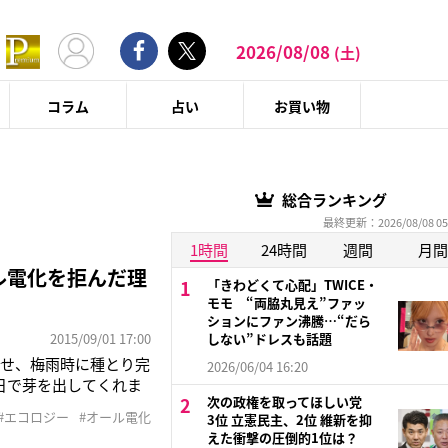
2026/08/08
(土)
コラム
占い
お買い物
総合ランキング
最終更新：2026/08/08 05
1時間
24時間
週間
月間
ル電化を拒んだ理
「きわどくて心配」TWICE・
モモ “両脇丸見え”ファッ
ションにファン沸騰…“だら
2015/09/01 17:00
しない”ドレスも話題
らせ、梅雨時に種とり完
2026/06/04 16:20
日で芽を出してくれま
次の政権を取ってほしい党
と辛くて美味しいんで
#エコロジー
#オール電化
3位 立憲民主、2位 維新を抑
命の営みに触れるこの瞬
えた衝撃の圧倒的1位は？