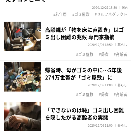
2020/12/21 15:50
国内
若年層
ゴミ屋敷
セルフネグレクト
高齢親が「物を床に直置き」はゴ
ミ出し困難の兆候 専門家指摘
2020/12/06 15:50
暮らし
ゴミ屋敷
帰省
高齢者
帰省時、母がゴミの中に…5年後
274万世帯が「ゴミ屋敷」に
2020/12/06 11:00
暮らし
ゴミ屋敷
帰省
高齢者
「できないのは恥」ゴミ出し困難
を隠したがる高齢者の実態
2020/12/06 11:00
暮らし