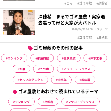
ごみ
ゴミ屋敷
高齢者
澤穂希 まるでゴミ屋敷！実家退
去巡って母と大家が大バトル
2016/04/21 06:00
スポーツ
ゴミ屋敷
澤穂希
ゴミ屋敷のその他の記事
ランキング
都道府県
三代純歌
仲本工事
別居
うつ病
マツコ・デラックス
セルフネグレクト
中高年
若年層
ゴミ屋敷とあわせて読まれているテーマ
ランキング
高齢者
マツコ・デラックス