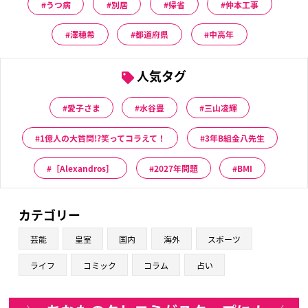
うつ病
別居
帰省
仲本工事
澤穂希
都道府県
中高年
人気タグ
愛子さま
水谷豊
三山凌輝
1億人の大質問!?笑ってコラえて！
3年B組金八先生
［Alexandros］
2027年問題
BMI
カテゴリー
芸能
皇室
国内
海外
スポーツ
ライフ
コミック
コラム
占い