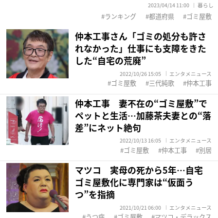
2023/04/14 11:00
暮らし
ランキング
都道府県
ゴミ屋敷
仲本工事さん「ゴミの処分も許さ
れなかった」仕事にも支障をきた
した“自宅の荒廃”
2022/10/26 15:05
エンタメニュース
ゴミ屋敷
三代純歌
仲本工事
仲本工事 妻不在の“ゴミ屋敷”で
ペットと生活…加藤茶夫妻との“落
差”にネット絶句
2022/10/13 16:05
エンタメニュース
ゴミ屋敷
仲本工事
別居
マツコ 実母の死から5年…自宅
ゴミ屋敷化に専門家は“仮面う
つ”を指摘
2021/10/21 06:00
エンタメニュース
うつ病
ゴミ屋敷
マツコ・デラックス