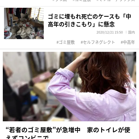
ゴミに埋もれ死亡のケースも「中
高年の引きこもり」に懸念
2020/12/21 15:50
国内
ゴミ屋敷
セルフネグレクト
中高年
“若者のゴミ屋敷”が急増中 家のトイレが使
えずコンビニで