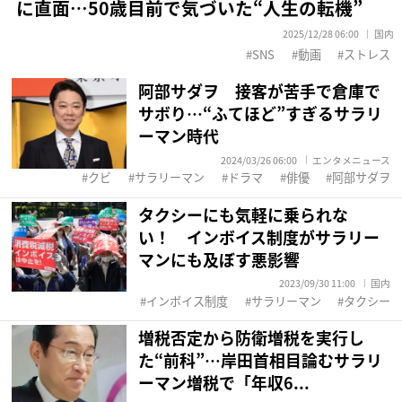
に直面…50歳目前で気づいた“人生の転機”
2025/12/28 06:00
国内
SNS
動画
ストレス
阿部サダヲ 接客が苦手で倉庫で
サボり…“ふてほど”すぎるサラリ
ーマン時代
2024/03/26 06:00
エンタメニュース
クビ
サラリーマン
ドラマ
俳優
阿部サダヲ
タクシーにも気軽に乗られな
い！ インボイス制度がサラリー
マンにも及ぼす悪影響
2023/09/30 11:00
国内
インボイス制度
サラリーマン
タクシー
増税否定から防衛増税を実行し
た“前科”…岸田首相目論むサラリ
ーマン増税で「年収6...