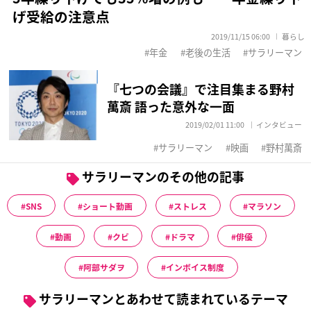
げ受給の注意点
2019/11/15 06:00
暮らし
年金
老後の生活
サラリーマン
『七つの会議』で注目集まる野村
萬斎 語った意外な一面
2019/02/01 11:00
インタビュー
サラリーマン
映画
野村萬斎
サラリーマンのその他の記事
SNS
ショート動画
ストレス
マラソン
動画
クビ
ドラマ
俳優
阿部サダヲ
インボイス制度
サラリーマンとあわせて読まれているテーマ