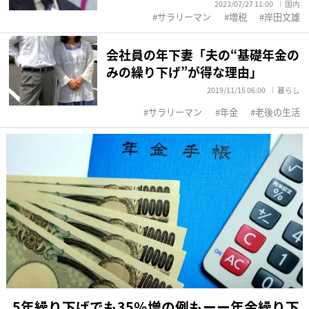
2023/07/27 11:00
国内
サラリーマン
増税
岸田文雄
会社員の年下妻「夫の“基礎年金の
みの繰り下げ”が得な理由」
2019/11/15 06:00
暮らし
サラリーマン
年金
老後の生活
5年繰り下げでも35％増の例もーー年金繰り下