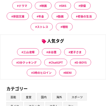
ドラマ
映画
SNS
俳優
岸田文雄
年金
動画
老後の生活
ストレス
増税
人気タグ
三山凌輝
水谷豊
愛子さま
3分クッキング
ChatGPT
D-BOYS
3時のヒロイン
BENI
カテゴリー
芸能
皇室
国内
海外
スポーツ
ライフ
コミック
コラム
占い