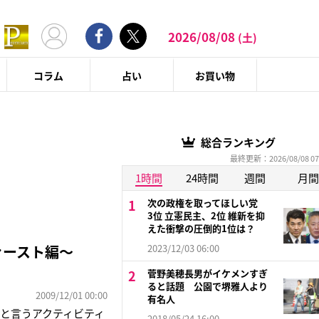
2026/08/08
(土)
コラム
占い
お買い物
総合ランキング
最終更新：2026/08/08 07
1時間
24時間
週間
月間
次の政権を取ってほしい党
3位 立憲民主、2位 維新を抑
えた衝撃の圧倒的1位は？
ァースト編～
2023/12/03 06:00
菅野美穂長男がイケメンすぎ
ると話題 公園で堺雅人より
2009/12/01 00:00
有名人
と言うアクティビティ
2018/05/24 16:00