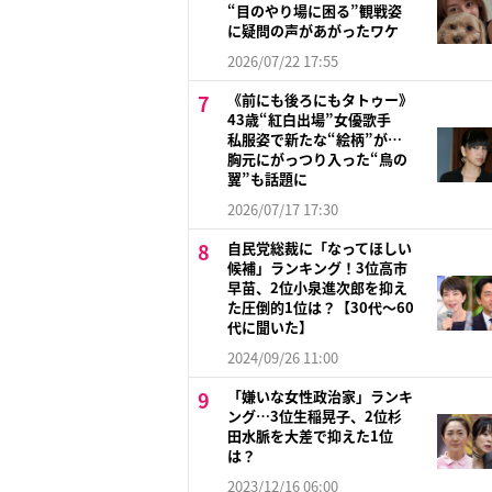
“目のやり場に困る”観戦姿
に疑問の声があがったワケ
2026/07/22 17:55
《前にも後ろにもタトゥー》
43歳“紅白出場”女優歌手
私服姿で新たな“絵柄”が…
胸元にがっつり入った“鳥の
翼”も話題に
2026/07/17 17:30
自民党総裁に「なってほしい
候補」ランキング！3位高市
早苗、2位小泉進次郎を抑え
た圧倒的1位は？【30代〜60
代に聞いた】
2024/09/26 11:00
「嫌いな女性政治家」ランキ
ング…3位生稲晃子、2位杉
田水脈を大差で抑えた1位
は？
2023/12/16 06:00