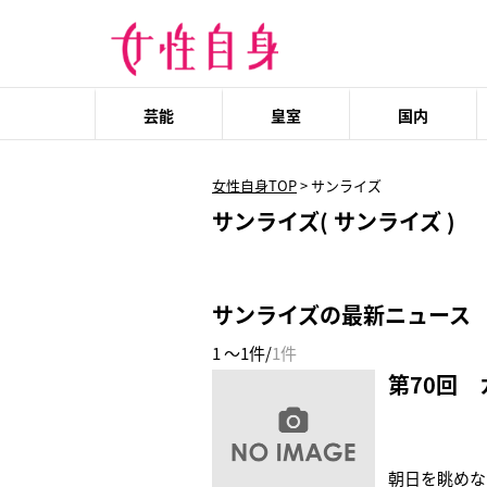
芸能
皇室
国内
女性自身TOP
>
サンライズ
サンライズ( サンライズ )
サンライズの最新ニュース
1 ～1件/
1件
第70回
朝日を眺めな