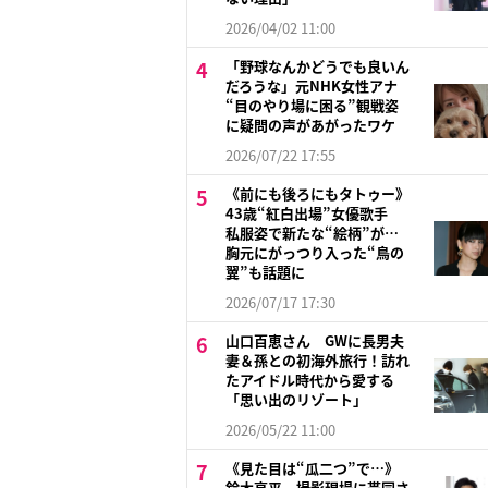
2026/04/02 11:00
「野球なんかどうでも良いん
だろうな」元NHK女性アナ
“目のやり場に困る”観戦姿
に疑問の声があがったワケ
2026/07/22 17:55
《前にも後ろにもタトゥー》
43歳“紅白出場”女優歌手
私服姿で新たな“絵柄”が…
胸元にがっつり入った“鳥の
翼”も話題に
2026/07/17 17:30
山口百恵さん GWに長男夫
妻＆孫との初海外旅行！訪れ
たアイドル時代から愛する
「思い出のリゾート」
2026/05/22 11:00
《見た目は“瓜二つ”で…》
鈴木亮平 撮影現場に帯同さ