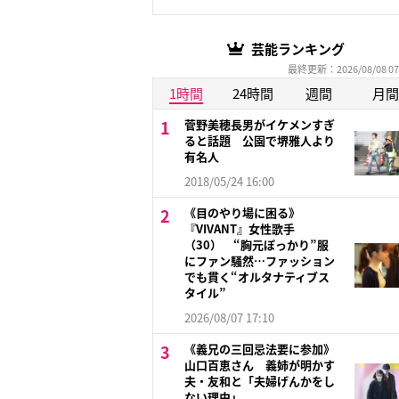
芸能ランキング
最終更新：2026/08/08 07
1時間
24時間
週間
月間
菅野美穂長男がイケメンすぎ
ると話題 公園で堺雅人より
有名人
2018/05/24 16:00
《目のやり場に困る》
『VIVANT』女性歌手
（30） “胸元ぽっかり”服
にファン騒然…ファッション
でも貫く“オルタナティブス
タイル”
2026/08/07 17:10
《義兄の三回忌法要に参加》
山口百恵さん 義姉が明かす
夫・友和と「夫婦げんかをし
ない理由」