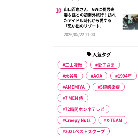
山口百恵さん GWに長男夫
妻＆孫との初海外旅行！訪れ
たアイドル時代から愛する
「思い出のリゾート」
2026/05/22 11:00
人気タグ
三山凌輝
愛子さま
水谷豊
AOA
1994年
AMEMIYA
5類感染症
7 MEN 侍
72時間ホンネテレビ
Creepy Nuts
＆TEAM
2021ベストスクープ