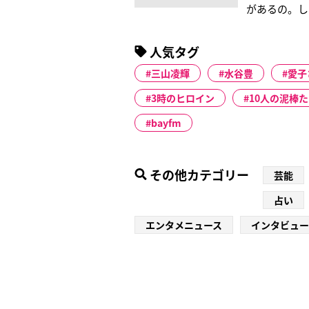
があるの。し
am6:20
日の始まりを
人気タグ
神秘的な世界
三山凌輝
水谷豊
愛子
3時のヒロイン
10人の泥棒
bayfm
その他カテゴリー
芸能
占い
エンタメニュース
インタビュー