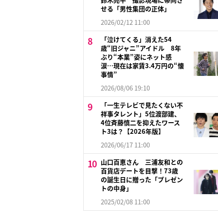
せる「男性集団の正体」
2026/02/12 11:00
「泣けてくる」消えた54
歳“旧ジャニ”アイドル 8年
ぶり“本業”姿にネット感
涙…現在は家賃3.4万円の“懐
事情”
2026/08/06 19:10
「一生テレビで見たくない不
祥事タレント」5位渡部建、
4位斉藤慎二を抑えたワース
ト3は？【2026年版】
2026/06/17 11:00
山口百恵さん 三浦友和との
百貨店デートを目撃！73歳
の誕生日に贈った「プレゼン
トの中身」
2025/02/08 11:00