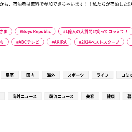
かも、宿泊者は無料で参加できちゃいます！！私たちが宿泊した9
。眠い目をこすりながらam6:00にヴィラの前に集合してビーチへと続
静かに待つ日の出前のプライベートビーチには、島に棲む神々が
が広がっていたわ
さま
Boys Republic
1億人の大質問!?笑ってコラえて！
たち
ABCテレビ
AKIRA
2024ベストスクープ
皇室
国内
海外
スポーツ
ライフ
コミ
海外ニュース
韓流ニュース
美容
健康
暮