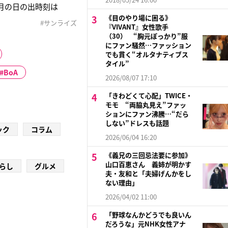
月の日の出時刻は
く道を歩くこと5分。一
《目のやり場に困る》
#サンライズ
『VIVANT』女性歌手
ひっそりと現れそうな
（30） “胸元ぽっかり”服
にファン騒然…ファッション
でも貫く“オルタナティブス
タイル”
BoA
2026/08/07 17:10
「きわどくて心配」TWICE・
モモ “両脇丸見え”ファッ
ションにファン沸騰…“だら
しない”ドレスも話題
ック
コラム
2026/06/04 16:20
《義兄の三回忌法要に参加》
山口百恵さん 義姉が明かす
らし
グルメ
夫・友和と「夫婦げんかをし
ない理由」
2026/04/02 11:00
「野球なんかどうでも良いん
だろうな」元NHK女性アナ