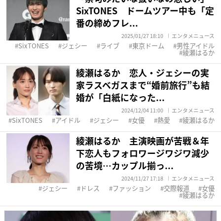
SixTONES ドームツアー中も「定
番の締めフレ...
2025/01/27 18:10
エンタメニュース
SixTONES
ジェシー
ライブ
東京ドーム
男性アイドル
綾瀬はるか
綾瀬はるか 恋人・ジェシーの実
家ラスベガスまで“婚前旅行”も結
婚が「白紙になった...
2024/12/04 11:00
エンタメニュース
SixTONES
アイドル
ジェシー
女優
熱愛
綾瀬はるか
綾瀬はるか 主演映画が苦戦＆年
下恋人もフォロワージワジワ減少
の苦境…カップル揃っ...
2024/11/27 17:18
エンタメニュース
ジェシー
ドレス
ファッション
交際報道
女優
綾瀬はるか