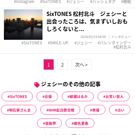
Instagram
SixTONES
ジェシー
ハッシュタグ
睡眠
SixTONES 松村北斗 ジェシーと
出会ったころは、気まずいしおも
しろくないと...
2024/02/15 06:00
インタビュー
SixTONES
SMILE-UP.
ジェシー
バレンタインデー
松村北斗
1
2
次へ >
ジェシーのその他の記事
SixTONES
女優
綾瀬はるか
お笑い芸人
明石家さんま
NHK紅白歌合戦
男優
占い
芸能界
蝦名里香