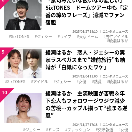
SixTONES ドームツアー中も「定
番の締めフレーズ」消滅でファン
落胆
2025/01/27 18:10
エンタメニュース
SixTONES
ジェシー
ライブ
東京ドーム
男性アイドル
綾瀬はるか
9
綾瀬はるか 恋人・ジェシーの実
家ラスベガスまで“婚前旅行”も結
婚が「白紙になったワケ」
2024/12/04 11:00
エンタメニュース
SixTONES
アイドル
ジェシー
女優
熱愛
綾瀬はるか
10
綾瀬はるか 主演映画が苦戦＆年
下恋人もフォロワージワジワ減少
の苦境…カップル揃って“強まる逆
風”
2024/11/27 17:18
エンタメニュース
ジェシー
ドレス
ファッション
交際報道
女優