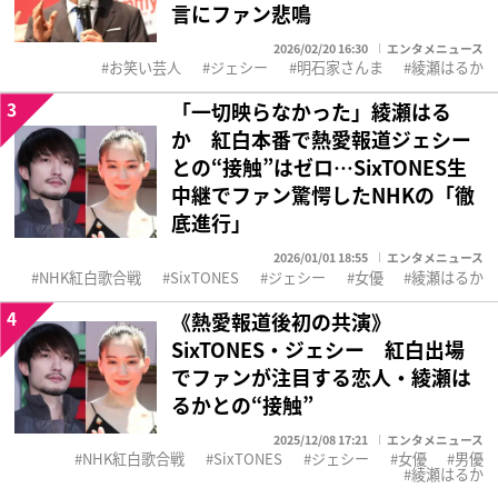
言にファン悲鳴
2026/02/20 16:30
エンタメニュース
お笑い芸人
ジェシー
明石家さんま
綾瀬はるか
3
「一切映らなかった」綾瀬はる
か 紅白本番で熱愛報道ジェシー
との“接触”はゼロ…SixTONES生
中継でファン驚愕したNHKの「徹
底進行」
2026/01/01 18:55
エンタメニュース
NHK紅白歌合戦
SixTONES
ジェシー
女優
綾瀬はるか
4
《熱愛報道後初の共演》
SixTONES・ジェシー 紅白出場
でファンが注目する恋人・綾瀬は
るかとの“接触”
2025/12/08 17:21
エンタメニュース
NHK紅白歌合戦
SixTONES
ジェシー
女優
男優
綾瀬はるか