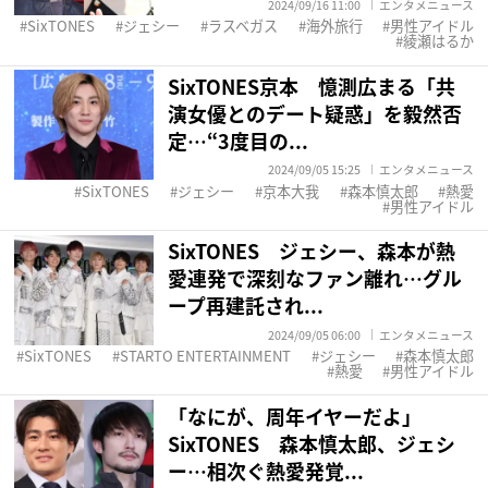
2024/09/16 11:00
エンタメニュース
SixTONES
ジェシー
ラスベガス
海外旅行
男性アイドル
綾瀬はるか
SixTONES京本 憶測広まる「共
演女優とのデート疑惑」を毅然否
定…“3度目の...
2024/09/05 15:25
エンタメニュース
SixTONES
ジェシー
京本大我
森本慎太郎
熱愛
男性アイドル
SixTONES ジェシー、森本が熱
愛連発で深刻なファン離れ…グル
ープ再建託され...
2024/09/05 06:00
エンタメニュース
SixTONES
STARTO ENTERTAINMENT
ジェシー
森本慎太郎
熱愛
男性アイドル
「なにが、周年イヤーだよ」
SixTONES 森本慎太郎、ジェシ
ー…相次ぐ熱愛発覚...