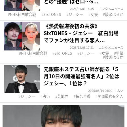
との“接触”はゼロ…S...
2026/01/01 18:55
エンタメニュース
NHK紅白歌合戦
SixTONES
ジェシー
女優
綾瀬はるか
《熱愛報道後初の共演》
SixTONES・ジェシー 紅白出場
でファンが注目する恋人...
2025/12/08 17:21
エンタメニュース
NHK紅白歌合戦
SixTONES
ジェシー
女優
男優
綾瀬はるか
元銀座ホステス占い師が語る「5
月10日の開運最強有名人」2位は
ジェシー、1位は？
2025/05/10 06:00
占い
ジェシー
占い
芸能界
蝦名里香
開運最強有名人