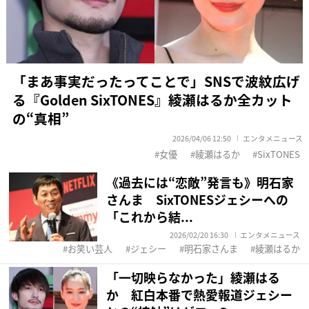
「まあ事実だったってことで」SNSで波紋広げ
る『Golden SixTONES』綾瀬はるか全カット
の“真相”
2026/04/06 12:50
エンタメニュース
女優
綾瀬はるか
SixTONES
《過去には“恋敵”発言も》明石家
さんま SixTONESジェシーへの
「これから結...
2026/02/20 16:30
エンタメニュース
お笑い芸人
ジェシー
明石家さんま
綾瀬はるか
「一切映らなかった」綾瀬はる
か 紅白本番で熱愛報道ジェシー