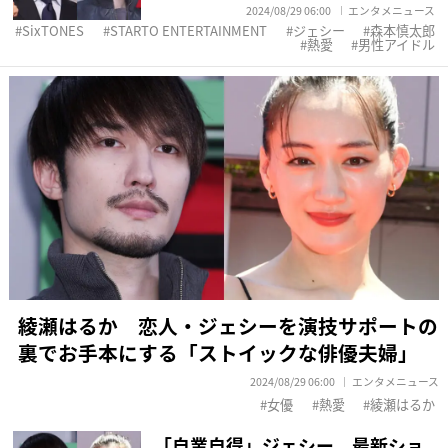
2024/08/29 06:00
エンタメニュース
SixTONES
STARTO ENTERTAINMENT
ジェシー
森本慎太郎
熱愛
男性アイドル
綾瀬はるか 恋人・ジェシーを演技サポートの
裏でお手本にする「ストイックな俳優夫婦」
2024/08/29 06:00
エンタメニュース
女優
熱愛
綾瀬はるか
「自業自得」ジェシー 最新ショ