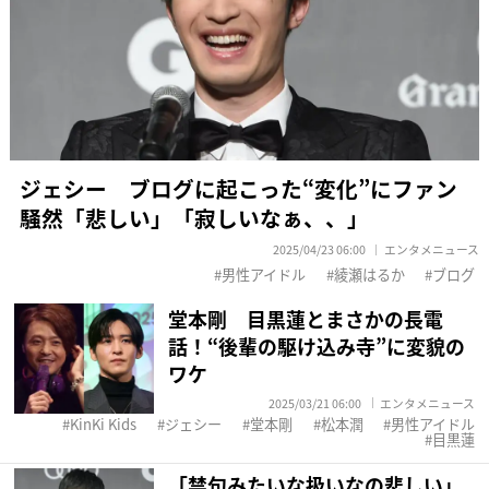
ジェシー ブログに起こった“変化”にファン
騒然「悲しい」「寂しいなぁ、、」
2025/04/23 06:00
エンタメニュース
男性アイドル
綾瀬はるか
ブログ
堂本剛 目黒蓮とまさかの長電
話！“後輩の駆け込み寺”に変貌の
ワケ
2025/03/21 06:00
エンタメニュース
KinKi Kids
ジェシー
堂本剛
松本潤
男性アイドル
目黒蓮
「禁句みたいな扱いなの悲しい」