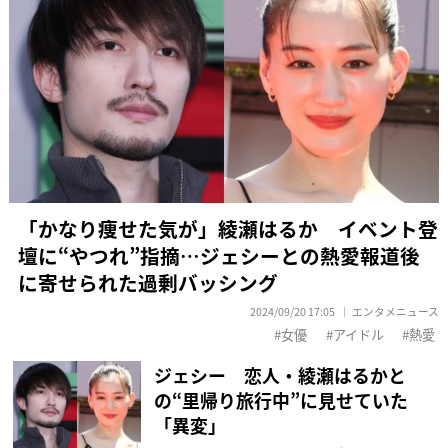
「かなり痩せた気が」綾瀬はるか イベント登
壇に“やつれ”指摘…ジェシーとの熱愛報道後
に寄せられた過剰バッシング
2024/09/20 17:05
エンタメニュース
女優
アイドル
熱愛
ジェシー 恋人・綾瀬はるかと
の“里帰り旅行中”に見せていた
「異変」