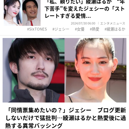
「私、頼りたい」綾瀬はるか “年
下苦手”を変えたジェシーの「スト
レートすぎる愛情...
2024/07/30 06:00
エンタメニュース
SixTONES
ジェシー
女優
熱愛
綾瀬はるか
「同情票集めたいの？」ジェシー ブログ更新
しないだけで猛批判…綾瀬はるかと熱愛後に過
熱する異常バッシング