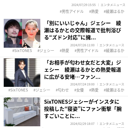
2024/07/29 15:55
エンタメニュース
男性アイドル
熱愛
綾瀬はるか
「別にいいじゃん」ジェシー 綾
瀬はるかとの交際報道で批判浴び
る“ズドン対応”に擁...
2024/07/26 11:00
エンタメニュース
SixTONES
ジェシー
熱愛
男性アイドル
綾瀬はるか
「お相手が匂わせ女だと大変」ジ
ェシー 綾瀬はるかとの熱愛報道
に広がる安堵…ファン...
2024/07/24 19:00
エンタメニュース
SixTONES
ジェシー
匂わせ
女優
熱愛
綾瀬はるか
SixTONESジェシーがインスタに
投稿した“寝姿”にファン衝撃「腕
すごいことに...
2024/02/29 18:07
エンタメニュース