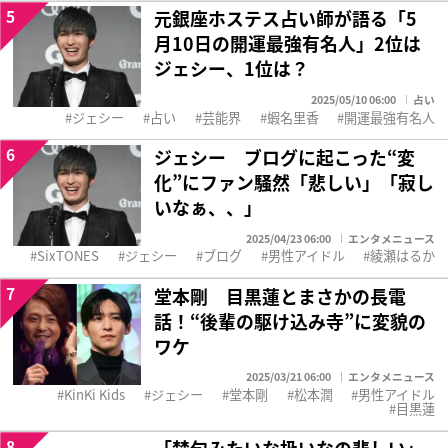
5
元銀座ホステス占い師が語る「5
月10日の開運最強有名人」2位は
ジェシー、1位は？
2025/05/10 06:00
占い
ジェシー
占い
芸能界
蝦名里香
開運最強有名人
6
ジェシー ブログに起こった“変
化”にファン騒然「悲しい」「寂し
いなぁ、、」
2025/04/23 06:00
エンタメニュース
SixTONES
ジェシー
ブログ
男性アイドル
綾瀬はるか
7
堂本剛 目黒蓮とまさかの長電
話！“後輩の駆け込み寺”に変貌の
ワケ
2025/03/21 06:00
エンタメニュース
KinKi Kids
ジェシー
堂本剛
松本潤
男性アイドル
目黒蓮
8
「禁句みたいな扱いなの悲しい」