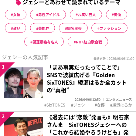
ジェシーとあわせて読まれているテーマ
女優
男性アイドル
お笑い芸人
男優
占い
芸能界
蝦名里香
ファッション
開運最強有名人
NHK紅白歌合戦
ジェシーの人気記事
最終更新：2026/08/06 11:00
1
「まあ事実だったってことで」
SNSで波紋広げる『Golden
SixTONES』綾瀬はるか全カット
の“真相”
2026/04/06 12:50
エンタメニュース
SixTONES
ジェシー
女優
綾瀬はるか
2
《過去には“恋敵”発言も》明石家
さんま SixTONESジェシーへの
「これから結婚やろうけども」発