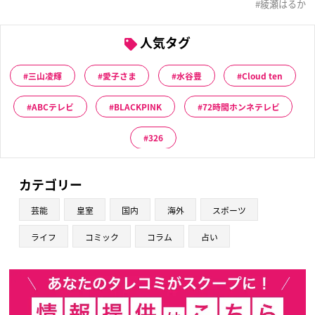
綾瀬はるか
人気タグ
三山凌輝
愛子さま
水谷豊
Cloud ten
ABCテレビ
BLACKPINK
72時間ホンネテレビ
326
カテゴリー
芸能
皇室
国内
海外
スポーツ
ライフ
コミック
コラム
占い