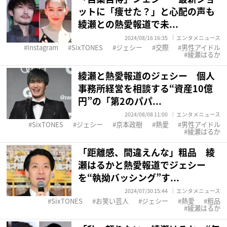
ットに「痩せた？」と心配の声も
綾瀬との熱愛報道で未...
2024/08/16 16:35
エンタメニュース
Instagram
SixTONES
ジェシー
交際
男性アイドル
綾瀬はるか
綾瀬と熱愛報道のジェシー 個人
事務所経営を相談する“資産10億
円”の「第2のパパ...
2024/08/08 11:00
エンタメニュース
SixTONES
ジェシー
京本政樹
熱愛
男性アイドル
綾瀬はるか
「距離感、間違えんな」粗品 綾
瀬はるかと熱愛報道でジェシー
を“執拗バッシング”す...
2024/07/30 15:44
エンタメニュース
SixTONES
お笑い芸人
ジェシー
熱愛
粗品
綾瀬はるか