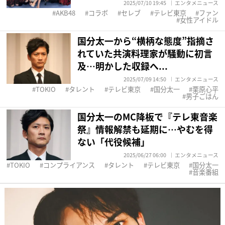
2025/07/10 19:45
エンタメニュース
AKB48
コラボ
セレブ
テレビ東京
ファン
女性アイドル
国分太一から“横柄な態度”指摘さ
れていた共演料理家が騒動に初言
及…明かした収録へ...
2025/07/09 14:50
エンタメニュース
TOKIO
タレント
テレビ東京
国分太一
栗原心平
男子ごはん
国分太一のMC降板で『テレ東音楽
祭』情報解禁も延期に…やむを得
ない「代役候補」
2025/06/27 06:00
エンタメニュース
TOKIO
コンプライアンス
タレント
テレビ東京
国分太一
音楽番組