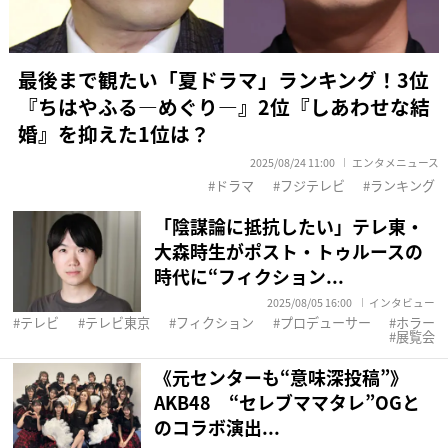
最後まで観たい「夏ドラマ」ランキング！3位
『ちはやふる―めぐり―』2位『しあわせな結
婚』を抑えた1位は？
2025/08/24 11:00
エンタメニュース
ドラマ
フジテレビ
ランキング
「陰謀論に抵抗したい」テレ東・
大森時生がポスト・トゥルースの
時代に“フィクション...
2025/08/05 16:00
インタビュー
テレビ
テレビ東京
フィクション
プロデューサー
ホラー
展覧会
《元センターも“意味深投稿”》
AKB48 “セレブママタレ”OGと
のコラボ演出...