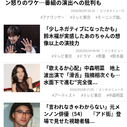
ン怒りのワケ…番組の演出への批判も
2026/06/29 16:10
エンタメニュース
アナウンサー
テレビ東京
モーニング娘。
「少しネガティブになったかも」
鈴木福が実感したあのちゃんの想
像以上の演技力
2026/05/14 06:00
インタビュー
テレビ東京
ドラマ
男優
鈴木福
「歌えるか心配」中森明菜 地上
波出演で「滑舌」指摘相次ぐも…
水面下で進む“完全復...
2026/05/08 17:05
エンタメニュース
アーティスト
テレビ東京
中森明菜
「言われなきゃわからない」元メ
ンノン俳優（54） 『アド街』登
場で見せた視聴者騒...