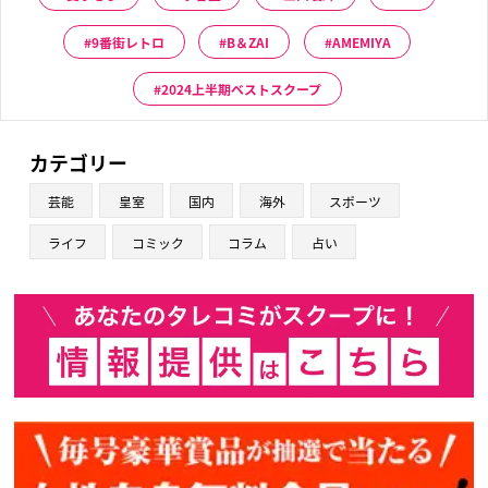
9番街レトロ
B＆ZAI
AMEMIYA
2024上半期ベストスクープ
カテゴリー
芸能
皇室
国内
海外
スポーツ
ライフ
コミック
コラム
占い