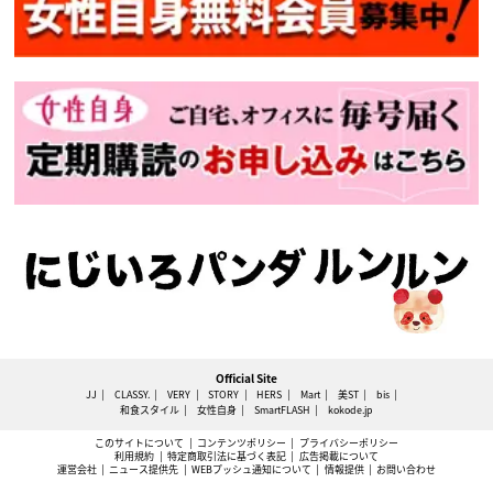
Official Site
JJ
CLASSY.
VERY
STORY
HERS
Mart
美ST
bis
和食スタイル
女性自身
SmartFLASH
kokode.jp
このサイトについて
コンテンツポリシー
プライバシーポリシー
利用規約
特定商取引法に基づく表記
広告掲載について
運営会社
ニュース提供先
WEBプッシュ通知について
情報提供
お問い合わせ