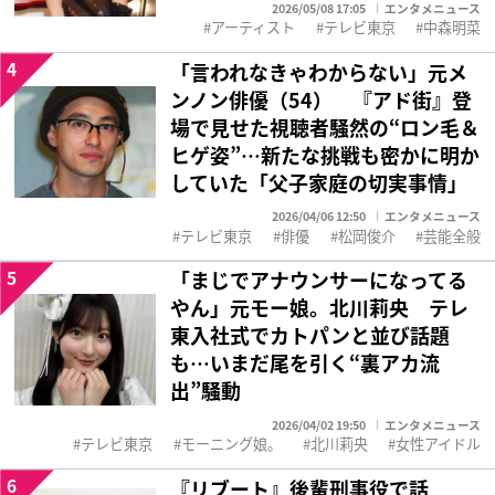
2026/05/08 17:05
エンタメニュース
アーティスト
テレビ東京
中森明菜
4
「言われなきゃわからない」元メ
ンノン俳優（54） 『アド街』登
場で見せた視聴者騒然の“ロン毛＆
ヒゲ姿”…新たな挑戦も密かに明か
していた「父子家庭の切実事情」
2026/04/06 12:50
エンタメニュース
テレビ東京
俳優
松岡俊介
芸能全般
5
「まじでアナウンサーになってる
やん」元モー娘。北川莉央 テレ
東入社式でカトパンと並び話題
も…いまだ尾を引く“裏アカ流
出”騒動
2026/04/02 19:50
エンタメニュース
テレビ東京
モーニング娘。
北川莉央
女性アイドル
6
『リブート』後輩刑事役で話