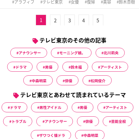
アラフィフ
テレビ東京
女優
復帰
美容
鈴木杏樹
1
2
3
4
5
テレビ東京のその他の記事
アナウンサー
モーニング娘。
北川莉央
ドラマ
男優
鈴木福
アーティスト
中森明菜
俳優
松岡俊介
テレビ東京とあわせて読まれているテーマ
ドラマ
男性アイドル
男優
アーティスト
トラブル
アナウンサー
俳優
芸能全般
ザワつく懐ドラ
中森明菜