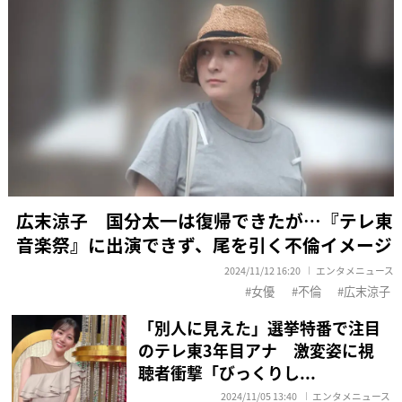
広末涼子 国分太一は復帰できたが…『テレ東
音楽祭』に出演できず、尾を引く不倫イメージ
2024/11/12 16:20
エンタメニュース
女優
不倫
広末涼子
「別人に見えた」選挙特番で注目
のテレ東3年目アナ 激変姿に視
聴者衝撃「びっくりし...
2024/11/05 13:40
エンタメニュース