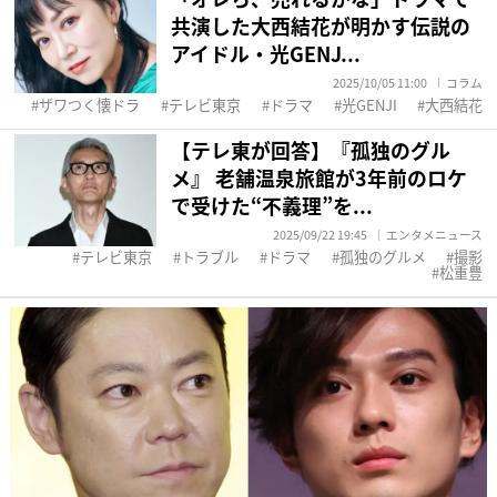
共演した大西結花が明かす伝説の
アイドル・光GENJ...
2025/10/05 11:00
コラム
ザワつく懐ドラ
テレビ東京
ドラマ
光GENJI
大西結花
【テレ東が回答】『孤独のグル
メ』 老舗温泉旅館が3年前のロケ
で受けた“不義理”を...
2025/09/22 19:45
エンタメニュース
テレビ東京
トラブル
ドラマ
孤独のグルメ
撮影
松重豊