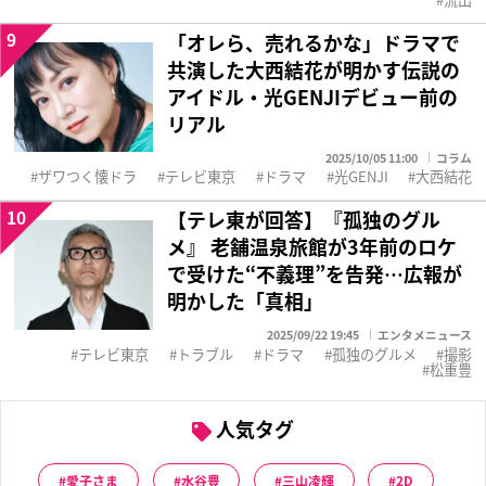
9
「オレら、売れるかな」ドラマで
共演した大西結花が明かす伝説の
アイドル・光GENJIデビュー前の
リアル
2025/10/05 11:00
コラム
ザワつく懐ドラ
テレビ東京
ドラマ
光GENJI
大西結花
10
【テレ東が回答】『孤独のグル
メ』 老舗温泉旅館が3年前のロケ
で受けた“不義理”を告発…広報が
明かした「真相」
2025/09/22 19:45
エンタメニュース
テレビ東京
トラブル
ドラマ
孤独のグルメ
撮影
松重豊
人気タグ
愛子さま
水谷豊
三山凌輝
2D