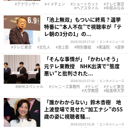
アナウンサー
イメチェン
ショートカット
テレビ東京
ヘアスタイル
中原みなみ
「池上無双」もついに終焉？選挙
特番に“本人不在”で視聴率が「テ
レ朝の3分の1」の...
2024/10/29 17:10
エンタメニュース
テレビ東京
文化人
池上彰
特別番組
衆議院
選挙
「そんな事情が」「かわいそう」
元テレ東教授 NHK出演で“態度
悪い”と批判された...
2024/10/23 17:10
エンタメニュース
NHKスペシャル
ジャニーズ事務所
テレビ
テレビ東京
大学教授
桜美林大学
「誰かわからない」鈴木杏樹 地
上波登場で見せた“加工ナシ”の55
歳の姿に視聴者騒...
2024/10/23 15:35
エンタメニュース