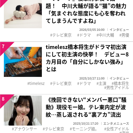
題！ 中川大輔が語る“猫”の魅力
「気まぐれな態度にも心を奪われ
てしまうんですよね」
2026/03/05 16:00
インタビュー
テレビ東京
ドラマ
中川大輔
男優
7
timelesz橋本将生がドラマ初出演
にして初主演の快挙！ デビュー8
カ月目の「自分にしかない強み」
とは
2025/10/27 11:00
インタビュー
timelesz
テレビ東京
ドラマ
主演
橋本将生
男性アイドル
8
《挽回できない“メンバー悪口”騒
動》現役モー娘。テレ東内定が波
紋…蒸し返される“裏アカ”流出
2025/10/21 17:20
エンタメニュース
アナウンサー
テレビ東京
モーニング娘。
女性アイドル
流出