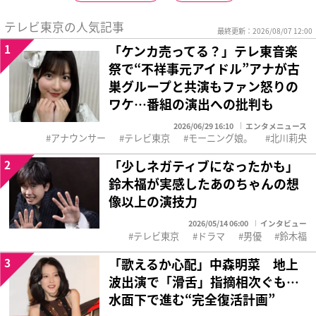
テレビ東京の人気記事
最終更新：2026/08/07 12:00
1
「ケンカ売ってる？」テレ東音楽
祭で“不祥事元アイドル”アナが古
巣グループと共演もファン怒りの
ワケ…番組の演出への批判も
2026/06/29 16:10
エンタメニュース
アナウンサー
テレビ東京
モーニング娘。
北川莉央
2
「少しネガティブになったかも」
鈴木福が実感したあのちゃんの想
像以上の演技力
2026/05/14 06:00
インタビュー
テレビ東京
ドラマ
男優
鈴木福
3
「歌えるか心配」中森明菜 地上
波出演で「滑舌」指摘相次ぐも…
水面下で進む“完全復活計画”