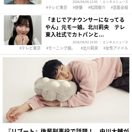
2026/04/06 12:50
エンタメニュース
テレビ東京
俳優
松岡俊介
芸能全般
「まじでアナウンサーになってる
やん」元モー娘。北川莉央 テレ
東入社式でカトパンと...
2026/04/02 19:50
エンタメニュース
テレビ東京
モーニング娘。
北川莉央
女性アイドル
『リブート』後輩刑事役で話題！ 中川大輔が