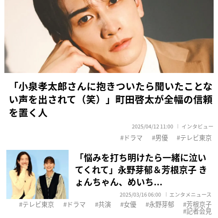
「小泉孝太郎さんに抱きついたら聞いたことな
い声を出されて（笑）」町田啓太が全幅の信頼
を置く人
2025/04/12 11:00
インタビュー
ドラマ
男優
テレビ東京
「悩みを打ち明けたら一緒に泣い
てくれて」永野芽郁＆芳根京子 き
ょんちゃん、めいち...
2025/03/16 06:00
エンタメニュース
テレビ東京
ドラマ
共演
女優
永野芽郁
芳根京子
記者会見