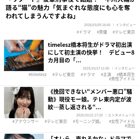
語る“猫”の魅力「気まぐれな態度にも心を奪
われてしまうんですよね」
2026/03/05 16:00
インタビュー
ドラマ
男優
テレビ東京
timelesz橋本将生がドラマ初出演
にして初主演の快挙！ デビュー8
カ月目の「...
2025/10/27 11:00
インタビュー
timelesz
テレビ東京
ドラマ
主演
橋本将生
男性アイドル
《挽回できない“メンバー悪口”騒
動》現役モー娘。テレ東内定が波
紋…蒸し返される“...
2025/10/21 17:20
エンタメニュース
アナウンサー
テレビ東京
モーニング娘。
女性アイドル
流出
「オレら、売れるかな」ドラマで