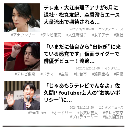
テレ東・大江麻理子アナが6月に
退社…松丸友紀、森香澄らエース
大量流出で期待される...
2025/02/21 06:00
エンタメニュース
アナウンサー
テレビ東京
大江麻理子
女子アナ
退社
「いまだに仙台から“出稼ぎ”に来
ている感覚です」仮面ライダーで
俳優デビュー！渡邊...
2025/01/25 11:00
インタビュー
テレビ東京
ドラマ
主演
仙台市
渡邊圭祐
男優
「じゃあもうテレビでんなよ」佐
久間P YouTuber芸人の“お笑いポ
リシー”に...
2024/12/12 18:50
エンタメニュース
YouTuber
オードリー
お笑い芸人
テレビ東京
プロデューサー
佐久間宣行