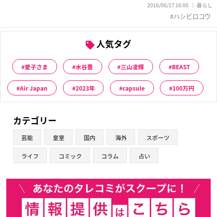
2016/06/17 16:00
暮らし
ハシビロコウ
人気タグ
愛子さま
水谷豊
三山凌輝
BEAST
Air Japan
2023年
capsule
100万円
カテゴリー
芸能
皇室
国内
海外
スポーツ
ライフ
コミック
コラム
占い