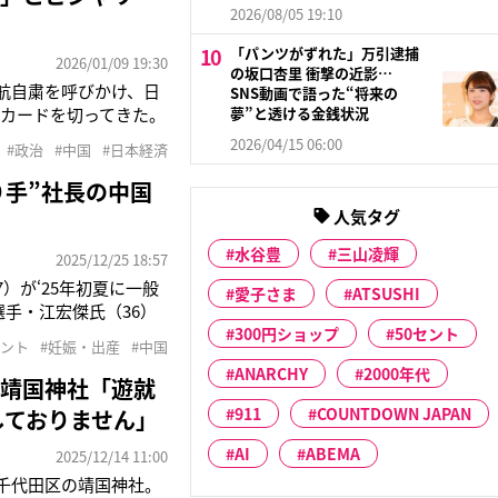
2026/08/05 19:10
「パンツがずれた」万引逮捕
2026/01/09 19:30
の坂口杏里 衝撃の近影…
航自粛を呼びかけ、日
SNS動画で語った“将来の
カードを切ってきた。
夢”と透ける金銭状況
表。同省の報道官は8
2026/04/15 06:00
#政治
#中国
#日本経済
は不透明で、これにレア
り手”社長の中国
人気タグ
水谷豊
三山凌輝
2025/12/25 18:57
）が‘25年初夏に一般
愛子さま
ATSUSHI
手・江宏傑氏（36）
報じられた福原。江氏と
300円ショップ
50セント
レント
#妊娠・出産
#中国
を支える人物が夫以外に
ANARCHY
2000年代
の靖国神社「遊就
911
COUNTDOWN JAPAN
しておりません」
AI
ABEMA
2025/12/14 11:00
千代田区の靖国神社。