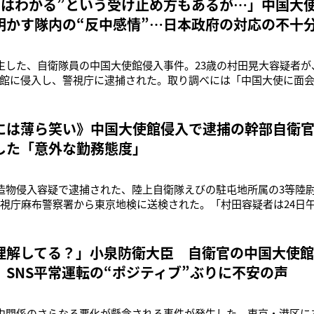
ちはわかる”という受け止め方もあるが…」中国大
明かす隊内の“反中感情”…日本政府の対応の不十
発生した、自衛隊員の中国大使館侵入事件。23歳の村田晃大容疑者が
館に侵入し、警視庁に逮捕された。取り調べには「中国大使に面
するよう意見するため」と説明し「聞き入れられなければ自決す
う。さらに中国大使館公式Xによれば「神々に代わって中国の外交
。ひとつ間違えば
には薄ら笑い》中国大使館侵入で逮捕の幹部自衛官（
した「意外な勤務態度」
建造物侵入容疑で逮捕された、陸上自衛隊えびの駐屯地所属の3等陸
警視庁麻布警察署から東京地検に送検された。「村田容疑者は24日
ビルの4階から塀を乗り越え、大使館に侵入。大使館員が取り押さ
た。これまでの調べによると、『中国側に、日本に対する強硬発言
るといいます。ま
理解してる？」小泉防衛大臣 自衛官の中国大使
 SNS平常運転の“ポジティブ”ぶりに不安の声
日中関係のさらなる悪化が懸念される事件が発生した。東京・港区に