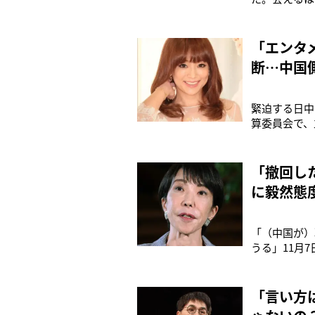
分変わらぬ想
ムのストーリ
上海での公演
「エンタ
断…中国
緊迫する日中
算委員会で、
を使って、武
言。“台湾有
し、繰り返し
「撤回し
に毅然態
「（中国が）
うる」11月
（72）が台
に対する答弁
側は再三にわ
「言い方