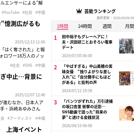
ルエンサーによる“解
ているSNS「抖音（ド
芸能ランキング
#YouTube
#社会
#中国
国神社の境内に併設さ
最終更新：2026/08/06 09
力”憶測広がるも
1時間
24時間
週間
月間
田中裕子もグレーヘアに！
2025/12/13 11:00
夫・沢田研二とおそろい電車
デート
を「はく奪された」と報
ォロワー18万人のノッ
2019/07/05 06:00
、TikTokの収益が
#社会
#SNS
#中国
「やばすぎる」中山美穂の実
ていたというが
妹女優 “独りよがりな差し
次ぎ中止…背景に
入れ”に「自分勝手にもほど
がある」と批判の声
2024/07/12 19:58
2025/12/07 12:40
「パンツがずれた」万引逮捕
が進むなか、日本人ア
の坂口杏里 衝撃の近影…
歌手・浜崎あゆみさん
SNS動画で語った“将来の
新したインスグラムで
夢”と透ける金銭状況
社会
#アーティスト
#中国
の要請を受けました》
2026/04/15 06:00
優 上海イベント