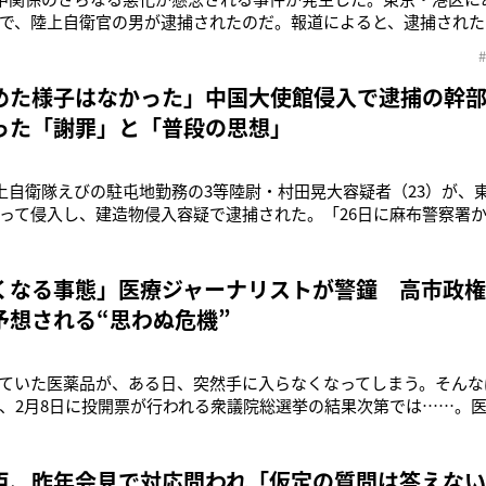
で、陸上自衛官の男が逮捕されたのだ。報道によると、逮捕された
）に所属する3等陸尉の村田晃大容疑者（23）。24日朝、隣接す
した疑いが持たれており、調べに対し容疑を認め、「日本に対する
使に意見が受け
めた様子はなかった」中国大使館侵入で逮捕の幹
った「謝罪」と「普段の思想」
陸上自衛隊えびの駐屯地勤務の3等陸尉・村田晃大容疑者（23）が、
って侵入し、建造物侵入容疑で逮捕された。「26日に麻布警察署
こともなく報道陣に対して挑発的な視線を送っていました。“薄ら笑
ったぐらいです」（取材を担当した報道関係者）村田容疑者は24日
るビルの4階
くなる事態」医療ジャーナリストが警鐘 高市政
予想される“思わぬ危機”
ていた医薬品が、ある日、突然手に入らなくなってしまう。そんな
、2月8日に投開票が行われる衆議院総選挙の結果次第では……。
んがこう語る。「昨年11月の高市首相の『台湾有事発言』に反発し
（軍事と民間の両分野で利用されるもの）の輸出規制リストを公
国に対して譲歩しない
臣、昨年会見で対応問われ「仮定の質問は答えな