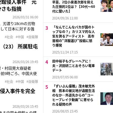
使館侵入事件 元
早苗、2位小泉進次郎を抑え
た圧倒的1位は？【30代〜60
分さも指摘
代に聞いた】
2026/03/31 06:00
2024/09/26 11:00
、刃渡り18cmの刃物
「なんでこんなバカが国のト
会して日本に対する強
ップなの？」カリスマ的な人
るつもりだった」と供述
気を誇るアーティスト 高市
#社会
#中国
#自衛隊
官を殺害する」と脅迫
首相の“洋服選び”投稿に怒
23） 所属駐屯
り爆発
2025/11/24 17:15
田中裕子もグレーヘアに！
2026/03/26 19:45
夫・沢田研二とおそろい電車
尉・村田晃大容疑者
デート
午前9時ごろ、中国大使
2019/07/05 06:00
えて、警視庁に引き渡
#社会
#中国
#自衛隊
を控えてほしかった』
「ずいぶん優雅」茂木敏充外
館侵入事件を完全
相 熊本の被災地が過酷生活
のなか…外遊先からの“コー
ヒーブレイク動画”に寄せら
れる疑問の声
2026/03/26 15:45
2026/08/05 15:45
ある中国大使館への建