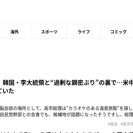
海外
スポーツ
ライフ
コミック
 韓国・李大統領と“過剰な親密ぶり”の裏で…米
ていた
脳会談の場所として、高市総理は“カラオケのある温泉旅館”を探し
自民党幹部との会食でも、候補地が話題になったそうですし、総
いないでしょう」そう語るのは全国紙政治部記者。5月19日に韓国
#政治
#高市
の首脳会談に臨んだ高市早苗首相。1月以来、4カ月ぶりの会談だ
る奈良に続いて、