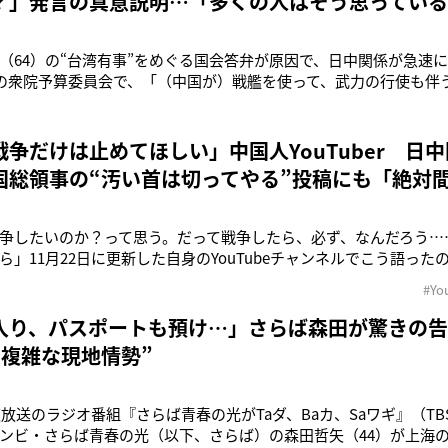
？」発言の真意説明…「多くの人はそう思ってい
（64）の“台湾有事”をめぐる国会答弁が原因で、日中関係が急速
日の衆院予算委員会で、「（中国が）戦艦を使って、武力の行使も伴
も（集団的自衛権の行使が可能な）存立危機事態になりうる」と発
武力行使に踏み切る可能性を示したのだが、台湾を“内政問題”と
国が日本への渡
戦争だけは止めてほしい」中国人YouTuber 日
国総領事の“汚い首は切ってやる”投稿にも「絶対
争したいのか？って思う。だって戦争したら、必ず、なんだろう…
ら」11月22日に更新した自身のYouTubeチャンネルでこう語っ
TuberのPooちゃん（以下、ポーちゃん）。日本の文化体験やバラ
#Yo
ル登録者は22万人を超えている。普段は政治的な発言はほとんど
いる
入り、パスポートも預け…」さらば森田が驚きの
“複雑な現地情勢”
深夜放送のラジオ番組『さらば青春の光がTaダ、Baカ、Saワギ』（T
ンビ・さらば青春の光（以下、さらば）の森田哲矢（44）が上海