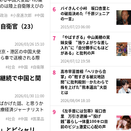
のは陸上自衛隊えびの
バイきんぐ小峠 坂口杏里と
る建物の塀を乗り越えて
の破局決めた「千原ジュニア
#政治
#小泉進次郎
#中国
強硬発言を控えてほし
の一言」
部自衛官（23）
2015/07/23 06:00
「やばすぎる」中山美穂の実
妹女優 “独りよがりな差し
2026/03/26 15:10
入れ”に「自分勝手にもほど
東京・港区の中国大使
がある」と批判の声
から車で送検される際
2024/07/12 19:58
い” をしていたので
#社会
#中国
#自衛隊
午前9時ごろ、中国大
高市早苗首相「ヘリから合
権継続で中国と関
掌」の“軽すぎる被災地訪
問”に批判殺到…かたわらで
株を上げた“熊本選出”大臣
とは
2026/01/30 11:00
2026/08/04 18:10
ばかげた話、と思うか
医療経済ジャーナリスト
《左手首には包帯》坂口杏
て、中国は1月6日に
里 万引き逮捕→“投げ
#社会
#中国
#医薬品
表しました。いっぽ
銭”暮らし→体重100キロ目
前のビジュ激変に心配の声
い」とピシャリ