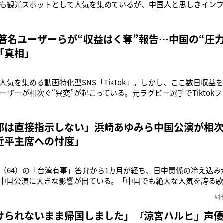
も観光スポットとして人気を集めているが、中国人と思しきインフ
紋を呼んでいる。注目を集めているのは、“中国版TikTok”と呼ばれ
、フォロワー数500万人を超える女性インフルエンサーの動画。靖
どを収
k 著名ユーザーらが“収益はく奪”報告…中国の“圧
「真相」
人気を集める動画特化型SNS「TikTok」。しかし、ここ数日収益
ーザーが相次ぐ“異変”が起こっている。元ラグビー選手でTiktokフ
）は12月9日にYouTubeのサブチャンネルにアップした動画のなかで
た」と報告。ノッコンと妻のTikTokは毎月20万円ほど収益化され
部は直接指示しない」浜崎あゆみら中国公演が相
近平主席への忖度」
（64）の「台湾有事」答弁から1カ月が経ち、日中関係の冷え込み
中国公演に大きな影響が出ている。「中国でも絶大な人気を誇る
9日に中国・上海で予定していた公演が中止に。浜崎さんは翌日に更
#
て上海のステージを本日組み終えましたが、午前に急遽公演中止
ました。そのほか、2
けられないまま帰国しました」『涼宮ハルヒ』声