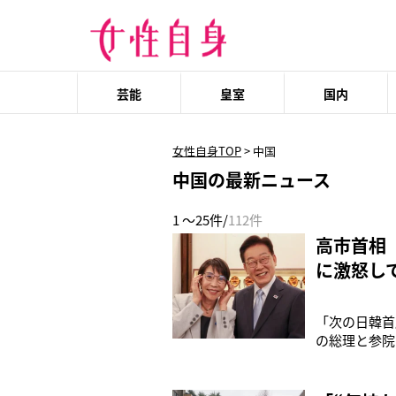
芸能
皇室
国内
女性自身TOP
>
中国
中国の最新ニュース
1 ～25件/
112件
高市首相
に激怒し
「次の日韓首
の総理と参院
的なのは間違
ン）大統領と
相の故郷であ