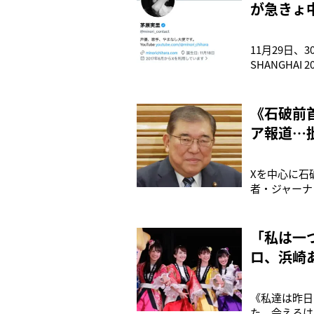
が急きょ
11月29日、
SHANGHA
事情》とアナ
響しているも
めぐる
《石破前
ア報道…
Xを中心に石
者・ジャーナ
首相は現在、
47年の日中
日本は理解し
「私は一
ロ、浜崎
《私達は昨日
た。会えるは