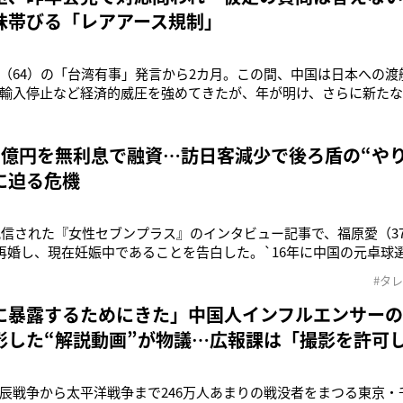
味帯びる「レアアース規制」
（64）の「台湾有事」発言から2カ月。この間、中国は日本への渡
輸入停止など経済的威圧を強めてきたが、年が明け、さらに新たな
1月6日、軍民両用（デュアルユース）品目の対日輸出規制強化を発
民生利用は影響を受けない」と話したものの、具体的な対象品目
類）が含まれる場
3億円を無利息で融資…訪日客減少で後ろ盾の“や
に迫る危機
に配信された『女性セブンプラス』のインタビュー記事で、福原愛（37
再婚し、現在妊娠中であることを告白した。`16年に中国の元卓球選
人の子供に恵まれるも`21年に当時既婚だったA氏との不倫疑惑が
#タ
22年7月に離婚を発表していた。第二の人生をスタートさせた福原
に暴露するためにきた」中国人インフルエンサー
影した“解説動画”が物議…広報課は「撮影を許可
辰戦争から太平洋戦争まで246万人あまりの戦没者をまつる東京・