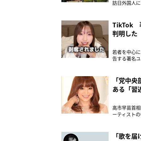
訪日外国人に
説動画”が波
ウイン）」で
れた、遺品な
TikTo
判明した
若者を中心に
告する著名ユ
コン寺田（40
「はく奪され
「党中央
ある「習
高市早苗首相
ーティストの
（47）が2
《五日間かけ
と明かしてい
「歌を届