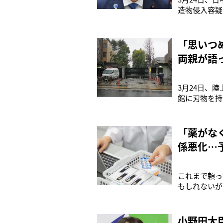
造物侵入容疑
駐屯地（宮崎
大使館に侵入
かった」「大
「思いつ
両親が語
3月24日、
館に刃物を持
は、顔を隠す
はないかと思
使館に隣接す
「薬がな
係悪化…
これまで頼っ
もしれないが
の室井一辰さ
軍民両用品目
う、そんな中
小野田大