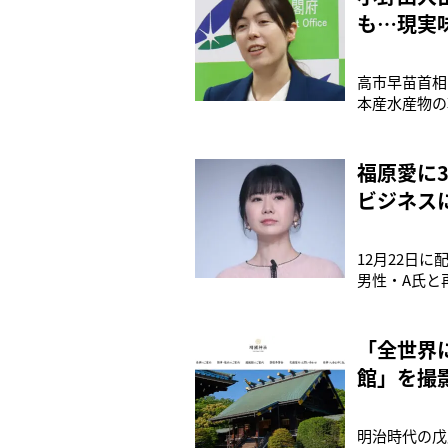
も…現実
高市早苗首相
本産水産物の
中国商務省は
日の会見で「
アース（希土
福原愛に
ビジネス
12月22日
男性・A氏と
と結婚し、2
協議の末、‘
もいるようだ
「全世界
館」を撮
と回答
明治時代の戊