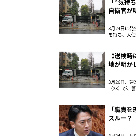
「“気持
自衛官が
3月24日に
を持ち、大使
硬発言を自制
しているとい
したとされる
《送検時
地が明か
3月26日、
（23）が、
館に隣接する
されていまし
と供述してい
「職責を
スルー？
3月24日、