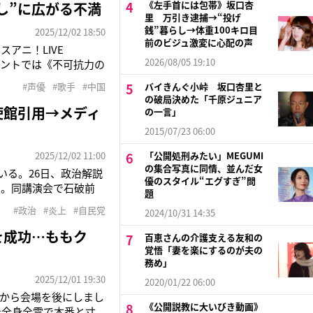
《左手首には包帯》坂口杏
し”に広がる不満
里 万引き逮捕→“投げ
銭”暮らし→体重100キロ目
2025/12/02 18:50
前のビジュ激変に心配の声
スアニ！LIVE
2026/08/05 19:10
カウントでは《不可抗力の
、日中関係の悪化が影
#声優
#歌手
#中国
バイきんぐ小峠 坂口杏里と
相（64）が台湾情勢を
の破局決めた「千原ジュニア
使館引用→メディ
の一言」
2015/07/23 06:00
2025/12/02 11:00
「公開処刑みたい」MEGUMI
の集合写真に同情、並んだ女
いる。26日、政治解説
優のスタイル“エグすぎ”問
相。同講演会で石破前
題
じられている。「昭和
#政治
#炎上
#自民党
2024/10/31 14:35
るという中国の考えを
を成功…ももク
百恵さんの介護支える友和の
覚悟「妻を楽にするのが夫の
務め」
2025/12/01 19:30
2020/01/22 06:00
から会場を後にしまし
《公開説教に大いびき動画》
で全身全霊で本番と寸