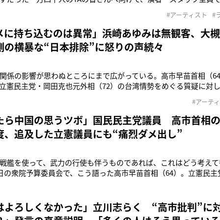
いをもちステージをまっとうさせて頂きました》11月30日までに
#アーティスト
#
ーズで、思いの丈をこう打ち明けたのは歌手の浜崎あゆみ（47）。
を予定していたが
メに持ち込むのは異常」浜崎あゆみは無観客、大
側の横暴な“日本排除”に怒りの声続々
関係の影響が思わぬところにまで広がっている。高市早苗首相（64
立憲民主党・岡田克也元外相（72）の台湾情勢をめぐる質疑に対
力の行使も伴うものであれば、これはどう考えても存立危機事態に
#アーテ
事”に際して自衛隊が武力行使に踏み切る可能性を示唆したかたち
撤回を要求。自国民に
たら中国の思うツボ」国民民主党議員 高市首相の
度、追及した立憲議員にも“痛烈ダメ出し”
戦艦を使って、武力の行使も伴うものであれば、これはどう考えて
7日の衆院予算委員会で、こう語った高市早苗首相（64）。立憲民
湾周辺の海峡封鎖を例に挙げ、「どういう場合に存立危機事態にな
だ。台湾有事に際して自衛隊が武力行使に踏み切る可能性を示唆
たって発言の撤回を要
はよろしくなかった」立川志らく “高市批判”に