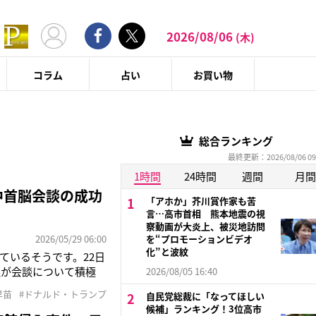
2026/08/06
(木)
コラム
占い
お買い物
総合ランキング
最終更新：2026/08/06 09
1時間
24時間
週間
月間
中首脳会談の成功
「アホか」芥川賞作家も苦
言…高市首相 熊本地震の視
察動画が大炎上、被災地訪問
2026/05/29 06:00
を“プロモーションビデオ
化”と波紋
ているそうです。22日
理が会談について積極
2026/08/05 16:40
で李在明（イジェミョ
早苗
#ドナルド・トランプ
自民党総裁に「なってほしい
ったが、前回の高市首
候補」ランキング！3位高市