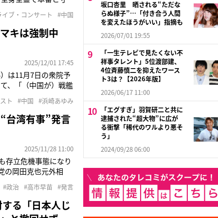
坂口杏里 晒される“ただな
更新したインスタグラ
らぬ様子”…「付き合う人間
ライブ・コンサート
#中国
浜崎は29日に中国・
を変えたほうがいい」指摘も
槻マキは強制中
2026/07/01 19:55
「一生テレビで見たくない不
祥事タレント」5位渡部建、
2025/12/01 17:45
4位斉藤慎二を抑えたワース
）は11月7日の衆院予
ト3は？【2026年版】
して、「（中国が）戦艦
2026/06/17 11:00
なりうる」と発
ィスト
#中国
#浜崎あゆみ
だが、中国側は猛反発
「エグすぎ」羽賀研二と共に
“台湾有事”発言
逮捕された“超大物”に広が
る衝撃「稀代のワルより悪そ
う」
2025/11/28 11:00
2024/09/28 06:00
も存立危機事態になり
主党の岡田克也元外相
るのか」と尋ねたこと
#政治
#高市早苗
#発言
した高市氏だが、中国
対する「日本人じ