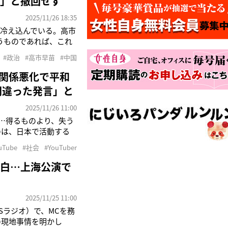
る」と撤回せず
2025/11/26 18:35
に冷え込んでいる。高市
うものであれば、これ
言。台湾の状況次第で
#政治
#高市早苗
#中国
する中国は答弁に猛反
中関係悪化で平和
間違った発言」と
2025/11/26 11:00
…得るものより、失う
たのは、日本で活動する
エティ企画が人気を博
uTube
#社会
#YouTuber
行っていないが、日中関
告白…上海公演で
2025/11/25 11:00
BSラジオ）で、MCを務
の現地事情を明かし