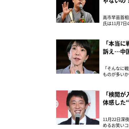
ゃないの
高市早苗首相
氏は11月7
はどう考えて
は、自衛隊が
発。以降、中
「本当に
訴え…中
指摘
「そんなに戦
ものが多いか
中国人You
し、チャンネ
係が悪化して
「検閲が
体感した
11月22日
めるお笑いコ