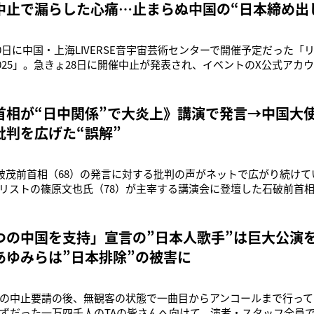
中止で漏らした心痛…止まらぬ中国の“日本締め出
30日に中国・上海LIVERSE音宇宙芸術センターで開催予定だった「リ
I 2025」。急きょ28日に開催中止が発表され、イベントのX公式ア
ウンスされた。中止となった具体的な理由は明かされていないが
のと見られている。「11月7日の衆院予算委員会では、高市早苗首
首相が“日中関係”で大炎上》講演で発言→中国大
批判を広げた“誤解”
破茂前首相（68）の発言に対する批判の声がネットで広がり続けて
リストの篠原文也氏（78）が主宰する講演会に登壇した石破前首
緊張している日中関係の打開策を問われ、次のように答えたと報
国交回復以来、神経を使ってきた。だから、台湾が中国の一部であ
、歴代政権は尊重し
つの中国を支持」宣言の”日本人歌手”は巨大公演
あゆみらは”日本排除”の被害に
の中止要請の後、無観客の状態で一曲目からアンコールまで行って
ずだった一万四千人のTAの皆さんへ向けて、演者・スタッフ全員