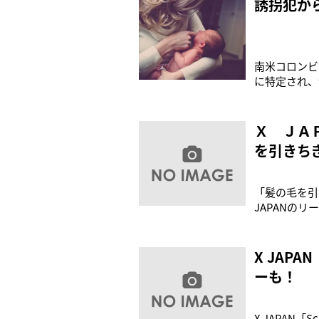
誘拐犯か
南米コロンビ
に特定され、
る任務にあた
よると、彼女
両の中で母乳
Ｘ ＪＡ
を引きち
「髪の毛を引
JAPANのリ
ンディアゴの
テアトロ・コ
X JAPA
ーも！
X JAPAN「