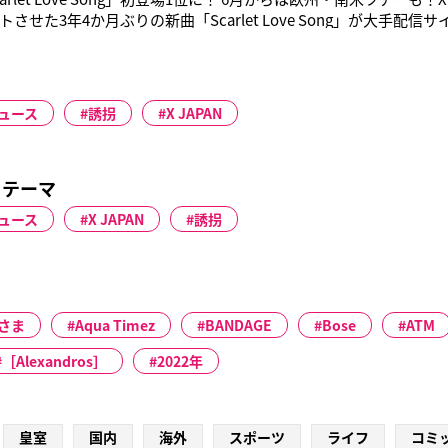
させた3年4か月ぶりの新曲「Scarlet Love Song」が大手配信
合1位に。さらに「着うたフル」では3日連続で1位の座を守ってい
48に大差をつけての堂々の１位獲得となった。 この新
ュース
誘拐
X JAPAN
るテーマ
ュース
X JAPAN
誘拐
さま
Aqua Timez
BANDAGE
Bose
ATM
［Alexandros］
2022年
皇室
国内
海外
スポーツ
ライフ
コミ