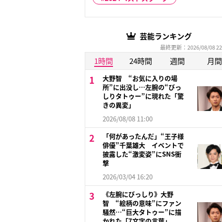
芸能ランキング
最終更新：2026/08/08 22
1時間
24時間
週間
月間
大野智 “お気に入りの場
所”に出没し…左腕の“びっ
しりタトゥー”に現れた「驚
きの異変」
2026/08/08 11:00
「何があったんだ」“王子様
俳優”千葉雄大 イベントで
披露した“激変姿”にSNS衝
撃
2026/03/04 16:20
《左腕にびっしり》大野
智 “絵柄の意味”にファン
騒然…“巨大タトゥー”に描
かれた「7文字の言葉」