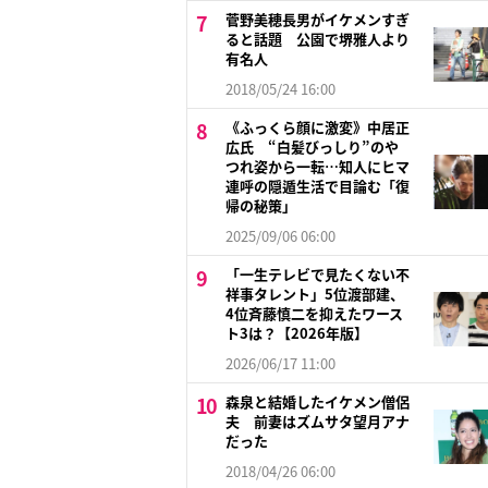
菅野美穂長男がイケメンすぎ
ると話題 公園で堺雅人より
有名人
2018/05/24 16:00
《ふっくら顔に激変》中居正
広氏 “白髪びっしり”のや
つれ姿から一転…知人にヒマ
連呼の隠遁生活で目論む「復
帰の秘策」
2025/09/06 06:00
「一生テレビで見たくない不
祥事タレント」5位渡部建、
4位斉藤慎二を抑えたワース
ト3は？【2026年版】
2026/06/17 11:00
森泉と結婚したイケメン僧侶
夫 前妻はズムサタ望月アナ
だった
2018/04/26 06:00