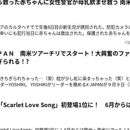
ら救った赤ちゃんに女性警官が母乳飲ませ救う 南
アのカルタヘナでで生後8日目の新生児が誘拐された。防犯カメラ
幸いにも犯行当日に赤ちゃんは救出された。保護された赤ちゃん
ったのはハイディ・ハラミジョ・ヴェガ巡査（35）という女性警官だっ
#
は腕に抱いた赤ちゃんがお腹を空かせて泣く姿にいてもたってもい
を与えたとい
ＰＡＮ 南米ツアーチリでスタート！大興奮のファンに
ぎられる！?
きちぎられちゃった…（笑）枕が少し紅に染まっちゃった（笑）とTwi
ーダーYOSHIKI。 YOSHIKIがリーダーを務めるX JAPANが９月
で、初の南米ツアー初日を迎え、地元のファン４０００人を熱狂さ
ンポリカンには３日前から、X JAPANライブを待ちわびる徹夜組
N「Scarlet Love Song」初登場1位に！ 6月
Scarlet Love Song」初登場1位に！ 6月からは欧州・南米ツアーも！X