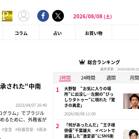
2026/08/08
(土)
コラム
占い
お買い物
総合ランキング
最終更新：2026/08/08 22
1時間
24時間
週間
月間
承された“中南
大野智 “お気に入りの場
所”に出没し…左腕の“びっ
しりタトゥー”に現れた「驚
2023/04/07 20:40
きの異変」
プログラム」でブラジル
2026/08/08 11:00
深めるために、外務省が
「何があったんだ」“王子様
臨まれてきたが、今回
#皇室
#秋篠宮家
#南米
俳優”千葉雄大 イベントで
んがブラジルやペルー、
披露した“激変姿”にSNS衝