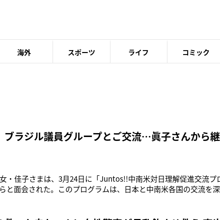
海外
スポーツ
ライフ
コミック
 ブラジル議員グループとご交流…眞子さんから継
女・佳子さまは、3月24日に「Juntos!!中南米対日理解促進交流
らと面会された。このプログラムは、日本と中南米各国の交流を
から実施しているもの。これまでは、秋篠宮ご夫妻や姉の眞子さんが
初めて面会に臨まれた。結婚によって皇室を離れる以前、眞子さ
日本人移