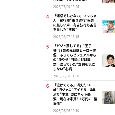
2026/07/09 15:25
「迷惑でしかない」フワちゃ
ん 飛行機“乗り遅れ”報告
に厳しい声…有吉弘行も苦言
を呈した“悪癖”
2026/08/07 18:15
「ビジュ戻してる」“王子
様”37歳の元戦隊ヒーロー俳
優 ふっくらビジュアルから
の“激やせ”回帰にSNS騒
然…語っていた“加齢を気に
しない”心境
2026/08/08 11:00
「泣けてくる」消えた54
歳“旧ジャニ”アイドル 8年
ぶり“本業”姿にネット感
涙…現在は家賃3.4万円の“懐
事情”
2026/08/06 19:10