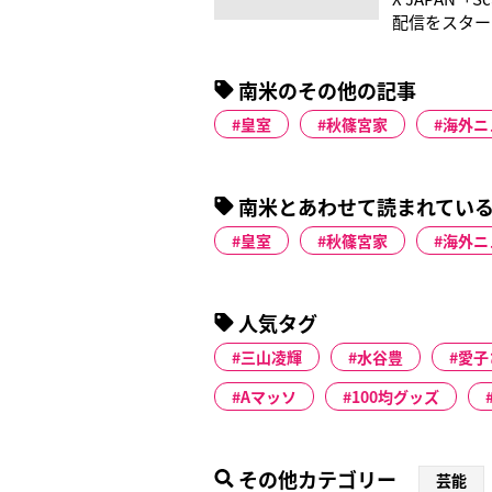
配信をスタート
ーチャート総
３位のAKB
南米のその他の記事
皇室
秋篠宮家
海外ニ
南米とあわせて読まれてい
皇室
秋篠宮家
海外ニ
人気タグ
三山凌輝
水谷豊
愛子
Aマッソ
100均グッズ
その他カテゴリー
芸能