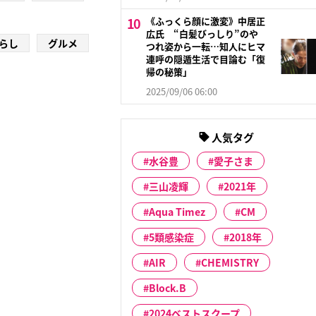
《ふっくら顔に激変》中居正
広氏 “白髪びっしり”のや
らし
グルメ
つれ姿から一転…知人にヒマ
連呼の隠遁生活で目論む「復
帰の秘策」
2025/09/06 06:00
人気タグ
水谷豊
愛子さま
三山凌輝
2021年
Aqua Timez
CM
5類感染症
2018年
AIR
CHEMISTRY
Block.B
2024ベストスクープ