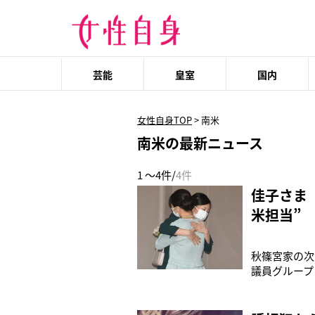
芸能
皇室
国内
女性自身TOP
>
南米
南米の最新ニュース
1 ～4件/
4件
佳子さま
米担当”
秋篠宮家の次
議員グループ
2015年度
は佳子さまが
ボリビアなど