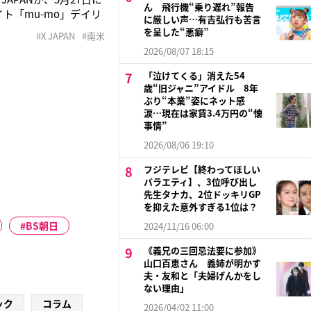
ん 飛行機“乗り遅れ”報告
サイト「mu-mo」デイリ
に厳しい声…有吉弘行も苦言
る。２位の東方神起、
を呈した“悪癖”
#X JAPAN
#南米
2026/08/07 18:15
「泣けてくる」消えた54
歳“旧ジャニ”アイドル 8年
ぶり“本業”姿にネット感
涙…現在は家賃3.4万円の“懐
事情”
2026/08/06 19:10
フジテレビ【終わってほしい
バラエティ】、3位呼び出し
先生タナカ、2位ドッキリGP
を抑えた意外すぎる1位は？
BS朝日
2024/11/16 06:00
《義兄の三回忌法要に参加》
山口百恵さん 義姉が明かす
夫・友和と「夫婦げんかをし
ない理由」
ック
コラム
2026/04/02 11:00