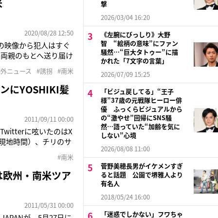
米
撃
2026/03/04 16:20
2020/08/28 12:50
《左腕にびっしり》大野
智 “絵柄の意味”にファン
の映像から犯人はすぐ
騒然…“巨大タトゥー”に描
を両親のもとへ送り届け
かれた「7文字の言葉」
た。英Mirror紙に
海外ニュース
#誘拐
#南米
2026/07/09 15:25
られなくなり、警察車
YOSHIKI髪
「ビジュ戻してる」“王子
様”37歳の元戦隊ヒーロー俳
優 ふっくらビジュアルから
の“激やせ”回帰にSNS騒
2011/09/11 00:00
然…語っていた“加齢を気に
tterに呟いたのはX
しない”心境
９日（現地時間）、チリのサ
2026/08/08 11:00
せた。 会場となった
#南米
をはじめ、１㌔
菅野美穂長男がイケメンすぎ
からは欧州・南米ツア
ると話題 公園で堺雅人より
有名人
2018/05/24 16:00
2011/05/31 00:00
「迷惑でしかない」フワちゃ
 JAPANが、5月27日に