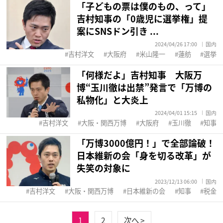
「子どもの票は僕のもの、って」
吉村知事の「0歳児に選挙権」提
案にSNSドン引き ...
2024/04/26 17:00
国内
吉村洋文
大阪府
米山隆一
蓮舫
選挙
「何様だよ」吉村知事 大阪万
博“玉川徹は出禁”発言で「万博の
私物化」と大炎上
2024/04/01 15:15
国内
吉村洋文
大阪・関西万博
大阪府
玉川徹
知事
「万博3000億円！」で全部論破！
日本維新の会「身を切る改革」が
失笑の対象に
2023/12/13 06:00
国内
吉村洋文
大阪・関西万博
日本維新の会
知事
税金
1
2
次へ >