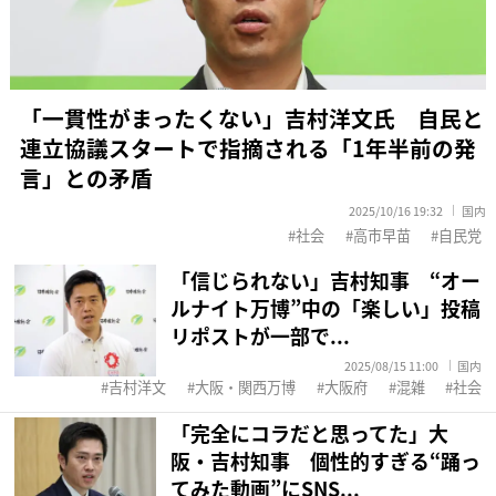
「一貫性がまったくない」吉村洋文氏 自民と
連立協議スタートで指摘される「1年半前の発
言」との矛盾
2025/10/16 19:32
国内
社会
高市早苗
自民党
「信じられない」吉村知事 “オー
ルナイト万博”中の「楽しい」投稿
リポストが一部で...
2025/08/15 11:00
国内
吉村洋文
大阪・関西万博
大阪府
混雑
社会
「完全にコラだと思ってた」大
阪・吉村知事 個性的すぎる“踊っ
てみた動画”にSNS...