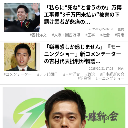
「私らに“死ね”と言うのか」万博
工事費“3千万円未払い”被害の下
請け業者が悲痛の...
2025/12/05 06:00
国内
吉村洋文
大阪・関西万博
工事
社会
費用
「嫌悪感しか感じません」『モー
ニングショー』新コメンテーター
の吉村代表批判が物議...
2025/10/21 17:05
国内
コメンテーター
テレビ朝日
吉村洋文
政治
日本維新の会
羽鳥慎一モーニングショー