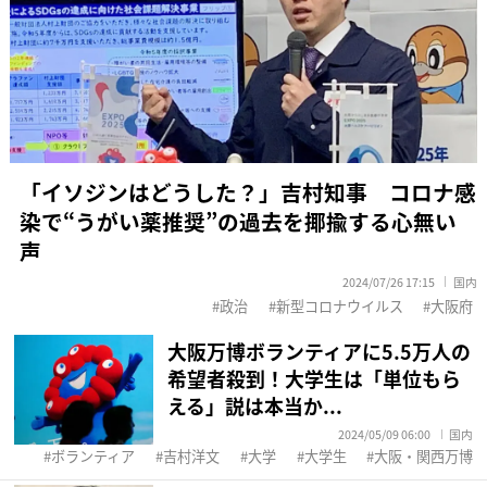
「イソジンはどうした？」吉村知事 コロナ感
染で“うがい薬推奨”の過去を揶揄する心無い
声
2024/07/26 17:15
国内
政治
新型コロナウイルス
大阪府
大阪万博ボランティアに5.5万人の
希望者殺到！大学生は「単位もら
える」説は本当か...
2024/05/09 06:00
国内
ボランティア
吉村洋文
大学
大学生
大阪・関西万博