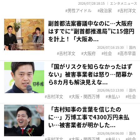
2026/07/28 18:15
エンタメニュース
男性アイドル
政治家
吉村洋文
副首都法案審議中なのに…大阪府
はすでに“副首都推進局”に15億円
を計上！「大阪あ...
2026/07/16 15:30
国内
吉村洋文
大阪府
社会
高市早苗
「国がリスクを知らなかったはず
ない」被害事業者は怒り…閉幕か
ら8カ月も解決見えな...
2026/06/13 13:00
国内
吉村洋文
大阪・関西万博
未払い
社会
「吉村知事の言葉を信じたの
に…」万博工事で4300万円未払
い…被害業者が明かした...
2026/06/04 06:00
国内
吉村洋文
大阪・関西万博
未払い
社会