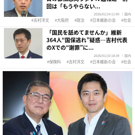
回は「もうやらない...
2026/01/14 11:00
国内
吉村洋文
大阪府
政治
日本維新の会
社会
「国民を舐めてませんか」維新
364人“国保逃れ”疑惑…吉村代表
のXでの“謝罪”に...
2026/01/10 18:39
国内
保険料
吉村洋文
日本維新の会
社会