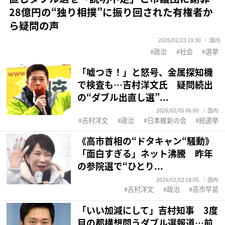
28億円の“独り相撲”に振り回された有権者か
ら疑問の声
2026/02/23 19:30
国内
政治
社会
選挙
「嘘つき！」と怒号、金属探知機
で検査も…吉村洋文氏 疑問続出
の“ダブル出直し選”...
2026/02/05 06:00
国内
吉村洋文
政治
日本維新の会
総選挙
《高市首相の“ドタキャン“騒動》
「面白すぎる」ネット沸騰 昨年
の参院選で“ひとり...
2026/02/02 18:05
国内
吉村洋文
政治
高市早苗
「いい加減にして」吉村知事 3度
目の都構想問うダブル選報道…前