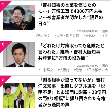
4
「吉村知事の言葉を信じたの
に…」万博工事で4300万円未払
い…被害業者が明かした“限界の
日々”
2026/06/04 06:00
国内
吉村洋文
大阪・関西万博
未払い
社会
5
「どれだけ対策取っても危険だと
言われた」維新・吉村大阪知事
共産党に“万博の恨み節”
2026/04/17 06:00
国内
吉村洋文
大阪府
政治
日本維新の会
6
「謝る相手が違ってないか」吉村
洋文知事 出直しダブル選を「説
明不足」と市議団に謝罪…28億円
の“独り相撲”に振り回された有権
者から疑問の声