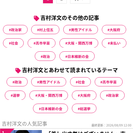
吉村洋文のその他の記事
政治家
村上信五
男性アイドル
大阪府
社会
高市早苗
大阪・関西万博
未払い
政治
日本維新の会
吉村洋文とあわせて読まれているテーマ
政治
男性アイドル
社会
高市早苗
選挙
大阪・関西万博
大阪府
政治家
日本維新の会
総選挙
吉村洋文の人気記事
最終更新：2026/08/09 12:00
1