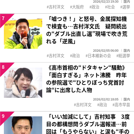
2026/02/23 19:30
国内
吉村洋文
大阪府
政治
社会
選挙
7
「嘘つき！」と怒号、金属探知機
で検査も…吉村洋文氏 疑問続出
の“ダブル出直し選”現場で吹き荒
れる「逆風」
2026/02/05 06:00
国内
吉村洋文
政治
日本維新の会
総選挙
8
《高市首相の“ドタキャン“騒動》
「面白すぎる」ネット沸騰 昨年
の参院選で“ひとりぼっち党首討
論“に出席した人物
2026/02/02 18:05
国内
吉村洋文
政治
高市早苗
9
「いい加減にして」吉村知事 3度
目の都構想問うダブル選報道…前
回は「もうやらない」と涙も“手の