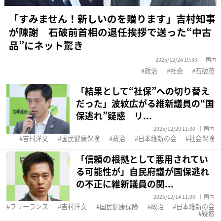
「すみません！新しいのを贈ります」吉村知事
が陳謝 石破前首相の退任挨拶で送った“中古
品”にネット驚き
2025/12/24 19:30
国内
政治
社会
石破茂
「結果として“社保”への切り替え
だった」波紋広がる維新議員の“国
保逃れ”疑惑 リ...
2025/12/20 11:00
国内
吉村洋文
国民健康保険
政治
日本維新の会
社会保険
「信頼の根拠として悪用されてい
る可能性が」自民府議が国保逃れ
の不正に維新議員の関...
2025/12/14 11:00
国内
フリーランス
吉村洋文
国民健康保険
政治
日本維新の会
疑惑