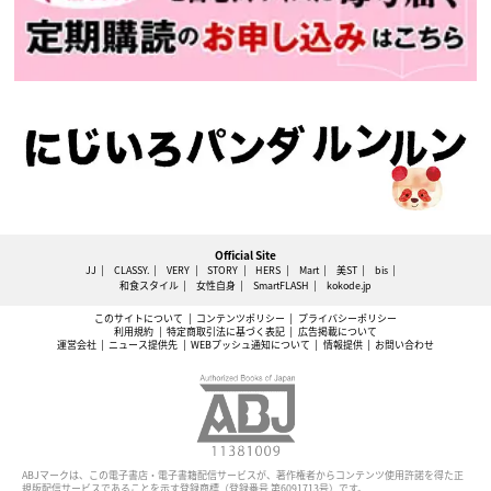
Official Site
JJ
CLASSY.
VERY
STORY
HERS
Mart
美ST
bis
和食スタイル
女性自身
SmartFLASH
kokode.jp
このサイトについて
コンテンツポリシー
プライバシーポリシー
利用規約
特定商取引法に基づく表記
広告掲載について
運営会社
ニュース提供先
WEBプッシュ通知について
情報提供
お問い合わせ
ABJマークは、この電子書店・電子書籍配信サービスが、著作権者からコンテンツ使用許諾を得た正
規版配信サービスであることを示す登録商標（登録番号 第6091713号）です。