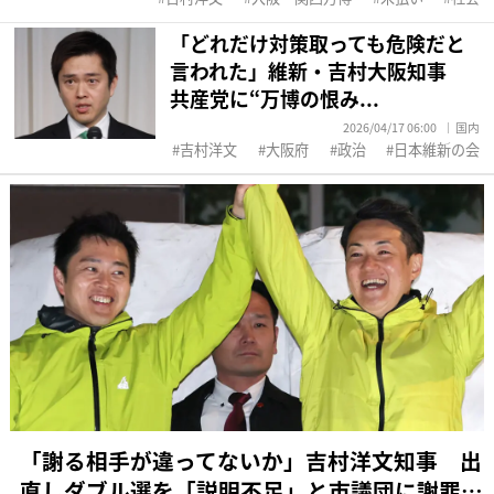
「どれだけ対策取っても危険だと
言われた」維新・吉村大阪知事
共産党に“万博の恨み...
2026/04/17 06:00
国内
吉村洋文
大阪府
政治
日本維新の会
「謝る相手が違ってないか」吉村洋文知事 出
直しダブル選を「説明不足」と市議団に謝罪…