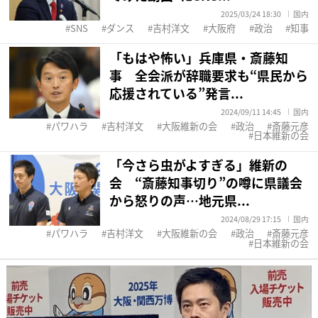
2025/03/24 18:30
国内
SNS
ダンス
吉村洋文
大阪府
政治
知事
「もはや怖い」兵庫県・斎藤知
事 全会派が辞職要求も“県民から
応援されている”発言...
2024/09/11 14:45
国内
パワハラ
吉村洋文
大阪維新の会
政治
斎藤元彦
日本維新の会
「今さら虫がよすぎる」維新の
会 “斎藤知事切り”の噂に県議会
から怒りの声…地元県...
2024/08/29 17:15
国内
パワハラ
吉村洋文
大阪維新の会
政治
斎藤元彦
日本維新の会