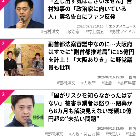
「差し出す気はございません」吉
村知事の「政治家に向いている
人」実名告白にファン反発
2026/07/28 18:15
エンタメニュース
吉村洋文
政治家
村上信五
男性アイドル
2
副首都法案審議中なのに…大阪府
はすでに“副首都推進局”に15億円
を計上！「大阪ありき」に野党議
員も批判
2026/07/16 15:30
国内
吉村洋文
大阪府
社会
高市早苗
3
「国がリスクを知らなかったはず
ない」被害事業者は怒り…閉幕か
ら8カ月も解決見えない総額10億
円超の“未払い問題”
2026/06/13 13:00
国内
吉村洋文
大阪・関西万博
未払い
社会