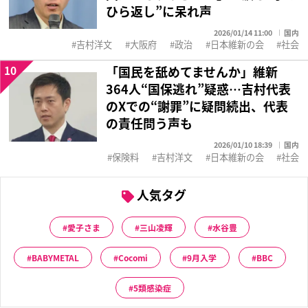
ひら返し”に呆れ声
2026/01/14 11:00
国内
吉村洋文
大阪府
政治
日本維新の会
社会
10
「国民を舐めてませんか」維新
364人“国保逃れ”疑惑…吉村代表
のXでの“謝罪”に疑問続出、代表
の責任問う声も
2026/01/10 18:39
国内
保険料
吉村洋文
日本維新の会
社会
人気タグ
愛子さま
三山凌輝
水谷豊
BABYMETAL
Cocomi
9月入学
BBC
5類感染症