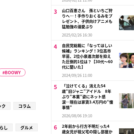
山口百恵さん 孫といちご狩
りへ…！手作りおくるみをプ
レゼント、子供向けアニメも
猛勉強の溺愛ぶり
2025/02/26 16:30
自民党総裁に「なってほしい
候補」ランキング！3位高市
早苗、2位小泉進次郎を抑え
た圧倒的1位は？【30代〜60
代に聞いた】
BOOWY
2024/09/26 11:00
「泣けてくる」消えた54
歳“旧ジャニ”アイドル 8年
ぶり“本業”姿にネット感
涙…現在は家賃3.4万円の“懐
ック
コラム
事情”
2026/08/06 19:10
2年前から行方不明だった4
らし
グルメ
歳女児が祖父宅の隠し部屋か