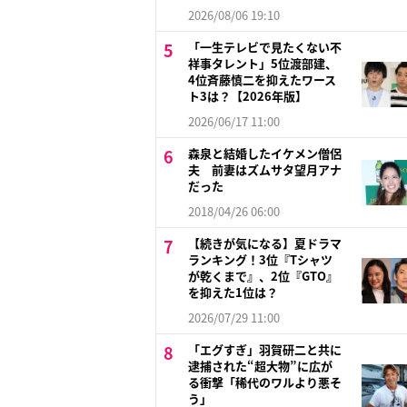
2026/08/06 19:10
「一生テレビで見たくない不
祥事タレント」5位渡部建、
4位斉藤慎二を抑えたワース
ト3は？【2026年版】
2026/06/17 11:00
森泉と結婚したイケメン僧侶
夫 前妻はズムサタ望月アナ
だった
2018/04/26 06:00
【続きが気になる】夏ドラマ
ランキング！3位『Tシャツ
が乾くまで』、2位『GTO』
を抑えた1位は？
2026/07/29 11:00
「エグすぎ」羽賀研二と共に
逮捕された“超大物”に広が
る衝撃「稀代のワルより悪そ
う」