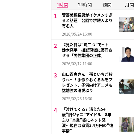
1時間
24時間
週間
月間
菅野美穂長男がイケメンすぎ
ると話題 公園で堺雅人より
有名人
2018/05/24 16:00
《見た目は“瓜二つ”で…》
鈴木亮平 撮影現場に帯同さ
せる「男性集団の正体」
2026/02/12 11:00
山口百恵さん 孫といちご狩
りへ…！手作りおくるみをプ
レゼント、子供向けアニメも
猛勉強の溺愛ぶり
2025/02/26 16:30
「泣けてくる」消えた54
歳“旧ジャニ”アイドル 8年
ぶり“本業”姿にネット感
涙…現在は家賃3.4万円の“懐
事情”