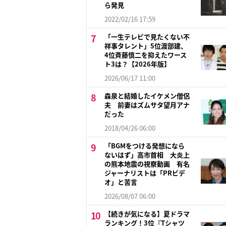
ら発見
2022/02/16 17:59
「一生テレビで見たくない不
祥事タレント」5位渡部建、
4位斉藤慎二を抑えたワース
ト3は？【2026年版】
2026/06/17 11:00
森泉と結婚したイケメン僧侶
夫 前妻はズムサタ望月アナ
だった
2018/04/26 06:00
「BGMをつける発想になら
ないはず」高市首相 大炎上
の熊本地震の視察動画 有名
ジャーナリストは「PRビデ
オ」と苦言
2026/08/07 06:00
【続きが気になる】夏ドラマ
ランキング！3位『Tシャツ