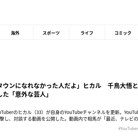
海外
スポーツ
ライフ
コミック
タウンになれなかった人だよ」ヒカル 千鳥大悟
した「意外な芸人」
ouTuberのヒカル（33）が自身のYouTubeチャンネルを更新。YouT
撃し、対談する動画を公開した。動画内で相馬が「最近、テレビの人が
か？」と話を振ると、ヒカルは千鳥・大悟（44）のある発言に言
#YouTuber
ね。大悟さんがなんか子どもに『この人たちなんなの？』って言わ