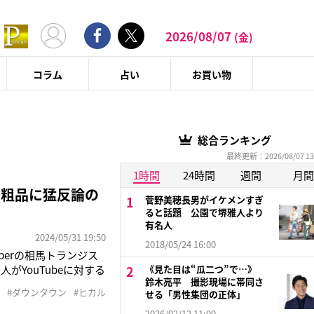
2026/08/07
(金)
コラム
占い
お買い物
総合ランキング
最終更新：2026/08/07 13
1時間
24時間
週間
月間
と粗品に猛反論の
菅野美穂長男がイケメンすぎ
ると話題 公園で堺雅人より
有名人
2024/05/31 19:50
2018/05/24 16:00
uberの相馬トランジス
YouTubeに対する
《見た目は“瓜二つ”で…》
鈴木亮平 撮影現場に帯同さ
及した。「いや多分言
#ダウンタウン
#ヒカル
せる「男性集団の正体」
れたときに『パパにな
2026/02/12 11:00