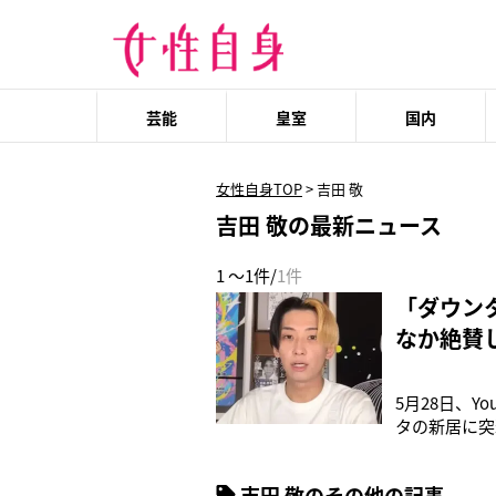
芸能
皇室
国内
女性自身TOP
>
吉田 敬
吉田 敬の最新ニュース
1 ～1件/
1件
「ダウン
なか絶賛
5月28日、Y
タの新居に突
火力強ないす
ってましたよ
吉田 敬のその他の記事
れ