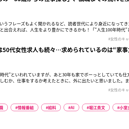
というフレーズもよく聞かれるなど、読者世代により身近になってき
と出合えれば、人生をより豊かにできるかも！「“人生100年時代
家でボーっとしていても仕方がない。残りの人生、趣味を楽しむか
#女性のキ
出たいと思いました。まだ頑張ります！」そう語るのは、都内に住む
ン会社や広告代
は50代女性求人も続々…求められているのは“家事
0年時代”といわれていますが、あと30年も家でボーっとしていても
しむか、仕事をするか考えたときに、外に出たいと思いました。
都内に住む女性Aさん（70歳）。デザイン会社や広告代理店などで
#女性のキ
歳で退職した。健康寿命の延伸、年金受給開始の後ろ倒しに関する議
働くことがより
職
情報番組
給料
AI
堀江貴文
小室