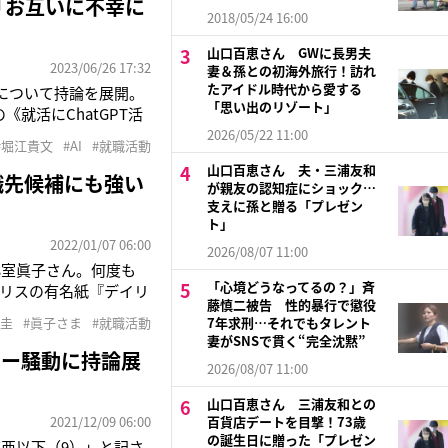
「お互いに不幸に
2018/05/24 16:00
山口百恵さん GWに長男夫
2023/06/26 17:32
妻＆孫との初海外旅行！訪れ
たアイドル時代から愛する
入について持論を展開。
「思い出のリゾート」
就活にChatGPT活
マジレスするとお前じゃ
2026/05/22 11:00
#堀江貴文
#AI
#就職活動
ると、就職活動において
山口百恵さん 夫・三浦友和
職先候補にも強い
が親友の認知症にショック…
支えに孫と贈る「プレゼン
ト」
2022/01/07 06:00
2026/08/07 11:00
小室眞子さん。何度も
「心境どうなってるの？」斉
リスの有名紙『デイリ
藤慎二被告 性的暴行で懲役
ジョン・F・ケネディ大
室圭
#眞子さま
#就職活動
7年求刑…それでもタレント
んはお土産が入っていた
妻がSNSで貫く“完全沈黙”
ター騒動に持論展
2026/08/07 11:00
山口百恵さん 三浦友和との
2021/12/09 06:00
百貨店デートを目撃！73歳
の誕生日に贈った「プレゼン
亜以下（9）」と記さ