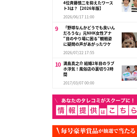
4位斉藤慎二を抑えたワース
ト3は？【2026年版】
2026/06/17 11:00
「野球なんかどうでも良いん
だろうな」元NHK女性アナ
“目のやり場に困る”観戦姿
に疑問の声があがったワケ
2026/07/22 17:55
満島真之介 結婚2年目のラブ
ホ浮気！風俗店の裏切り2時
間
2017/03/07 00:00