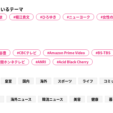
ているテーマ
ま
堀江貴文
ひろゆき
ニューヨーク
女性
谷豊
CBCテレビ
Amazon Prime Video
BS-TBS
時間ホンネテレビ
ANRI
Acid Black Cherry
皇室
国内
海外
スポーツ
ライフ
コミ
海外ニュース
韓流ニュース
美容
健康
暮