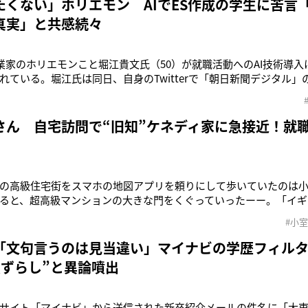
たくない」ホリエモン AIでES作成の学生に苦言
真実」と共感続々
実業家のホリエモンこと堀江貴文氏（50）が就職活動へのAI技術導
れている。堀江氏は同日、自身のTwitterで「朝日新聞デジタル」の《
0秒でES作成「タイパ良い」》とする記事を引用。そのうえで、《
いいので採用したくない》とコメントしたのだ。引用元の記事によ
さん 自宅訪問で“旧知”ケネディ家に急接近！就
の高級住宅街をスマホの地図アプリを頼りにして歩いていたのは
ると、超高級マンションの大きな門をくぐっていったーー。「イギ
が、現地12月23日の眞子さんの外出を報じています。訪問先は故
#小
キャロライン・ケネディ氏（64）が住むマンションです。眞子さ
袋を持っていまし
「文句言うのは見当違い」マイナビの学歴フィル
点ずらし”と異論噴出
サイト「マイナビ」から送信された新卒紹介メールの件名に「大東