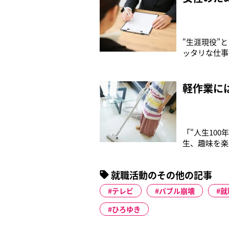
“生涯現役”
ッタリな仕事
あと30年も
ときに、外に
歳）。デザイ
軽作業に
「“人生10
生、趣味を楽
う語るのは、
年2月に69
就職活動のその他の記事
らは定年後も
テレビ
バブル崩壊
就
ひろゆき