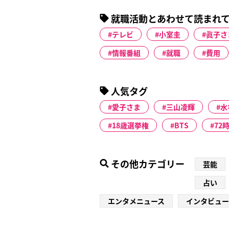
就職活動とあわせて読まれ
テレビ
小室圭
眞子さ
情報番組
就職
費用
人気タグ
愛子さま
三山凌輝
水
18歳選挙権
BTS
72
その他カテゴリー
芸能
占い
エンタメニュース
インタビュー