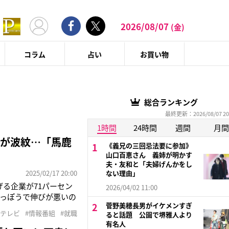
2026/08/07
(金)
コラム
占い
お買い物
総合ランキング
最終更新：2026/08/07 20
1時間
24時間
週間
月間
”が波紋…「馬鹿
《義兄の三回忌法要に参加》
山口百恵さん 義姉が明かす
夫・友和と「夫婦げんかをし
2025/02/17 20:00
ない理由」
げる企業が71パーセン
2026/04/02 11:00
っぽうで伸びが悪いの
菅野美穂長男がイケメンすぎ
にはバブルが崩壊し
#テレビ
#情報番組
#就職
ると話題 公園で堺雅人より
採用を抑えたことで、大
有名人