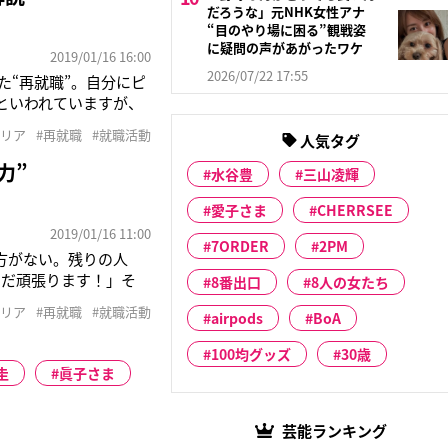
だろうな」元NHK女性アナ
“目のやり場に困る”観戦姿
に疑問の声があがったワケ
2019/01/16 16:00
2026/07/22 17:55
た“再就職”。自分にピ
”といわれていますが、
、仕事をするか考えた
ャリア
#再就職
#就職活動
人気タグ
女性Aさん（70
力”
水谷豊
三山凌輝
愛子さま
CHERRSEE
2019/01/16 11:00
7ORDER
2PM
仕方がない。残りの人
まだ頑張ります！」そ
8番出口
8人の女たち
事務職として働き、昨
ャリア
#再就職
#就職活動
airpods
BoA
論などもあり、これか
100均グッズ
30歳
圭
眞子さま
芸能ランキング