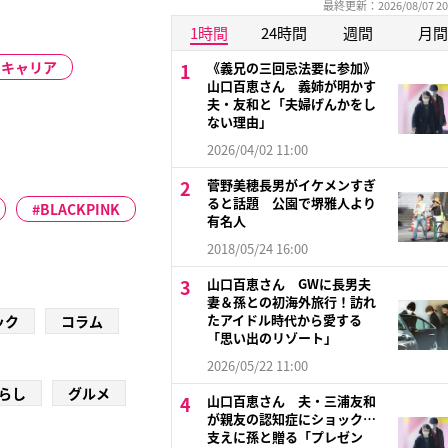
最終更新：2026/08/07 20
1時間
24時間
週間
月間
のキャリア
《義兄の三回忌法要に参加》
山口百恵さん 義姉が明かす
夫・友和と「夫婦げんかをし
ない理由」
2026/04/02 11:00
菅野美穂長男がイケメンすぎ
ると話題 公園で堺雅人より
BLACKPINK
有名人
2018/05/24 16:00
山口百恵さん GWに長男夫
妻＆孫との初海外旅行！訪れ
たアイドル時代から愛する
ック
コラム
「思い出のリゾート」
2026/05/22 11:00
らし
グルメ
山口百恵さん 夫・三浦友和
が親友の認知症にショック…
支えに孫と贈る「プレゼン