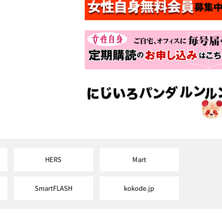
HERS
Mart
SmartFLASH
kokode.jp