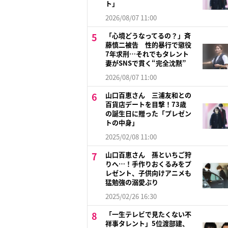
ト」
2026/08/07 11:00
「心境どうなってるの？」斉
藤慎二被告 性的暴行で懲役
7年求刑…それでもタレント
妻がSNSで貫く“完全沈黙”
2026/08/07 11:00
山口百恵さん 三浦友和との
百貨店デートを目撃！73歳
の誕生日に贈った「プレゼン
トの中身」
2025/02/08 11:00
山口百恵さん 孫といちご狩
りへ…！手作りおくるみをプ
レゼント、子供向けアニメも
猛勉強の溺愛ぶり
2025/02/26 16:30
「一生テレビで見たくない不
祥事タレント」5位渡部建、