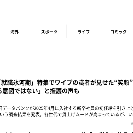
海外
スポーツ
ライフ
コミック
「就職氷河期」特集でワイプの識者が見せた“笑顔
る意図ではない」と擁護の声も
帝国データバンクが2025年4月に入社する新卒社員の初任給を引き上
いう調査結果を発表。各世代で賃上げムードが高まっているが、い
期世代」だ。「氷河期世代に明確な定義はありませんが、一般的
’04年に就職活動をしていた人たちを指します。不況で多くの企業が
倍率は1を