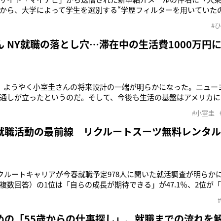
から、大学によって学生を選別する“学歴フィルターを用いていた
『大東亜以下』とは、都内の私立大学から頭文字をとって一括りに
#
9）』はネットスラングで“バカ”との意味を持つとも言われており、たち
に発展し
ん NY就職の落とし穴…滞在中の生活費1000万円
、ようやく小室圭さんの将来設計の一端が明らかになった。ニュー
通しが立ったというのだ。そして、今後も生活の基盤はアメリカに
結婚が叶えば眞子さまも渡米され、二人でニューヨークで暮らし
#小室圭
ま自身も二度の長期留学を経験されていますから、海外生活に大
現状では小室さんは金銭
就職活動の最前線 リクルートスーツ無料レンタ
リクルートキャリアが今春就職予定978人に聞いた就活調査が明らか
複数回答）の1位は「自らの成長が期待できる」が47.1％、2位が
7.8％、3位が「希望する地域で働ける」37.0％だった。来春就職
月から解禁される。本格的な就活期を前に、就活費用を気にする学
学
めの「55歳からの仕事探し」、就職までの流れを