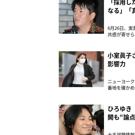
「採用し
なる」「
6月26日、
共感が寄せら
用広がる 3
なくてAIで
対話型A
小室眞子
影響力
ニューヨーク
番地を確かめ
ー・メール』
統領の長女の
と思われる紙
ひろゆき
開も“論
大手就職情報