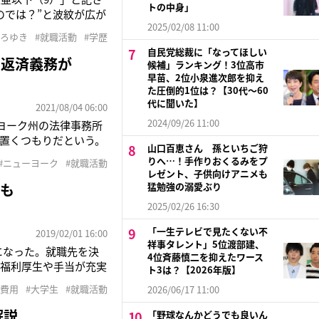
トの中身」
のでは？”と波紋が広が
2025/02/08 11:00
した通称とされていま
ひろゆき
#就職活動
#学歴
まちTwitter上で
自民党総裁に「なってほしい
に返済義務が
候補」ランキング！3位高市
早苗、2位小泉進次郎を抑え
た圧倒的1位は？【30代〜60
代に聞いた】
2021/08/04 06:00
2024/09/26 11:00
ヨーク州の法律事務所
置くつもりだという。
山口百恵さん 孫といちご狩
ていくということでし
りへ…！手作りおくるみをプ
#ニューヨーク
#就職活動
きなハードルはないでし
レゼント、子供向けアニメも
ルも
猛勉強の溺愛ぶり
2025/02/26 16:30
「一生テレビで見たくない不
2019/02/01 16:00
祥事タレント」5位渡部建、
になった。就職先を決
4位斉藤慎二を抑えたワース
「福利厚生や手当が充実
ト3は？【2026年版】
予定の就活生に向けた企
#費用
#大学生
#就職活動
2026/06/17 11:00
生は多い。昨夏、マイ
解説
「野球なんかどうでも良いん