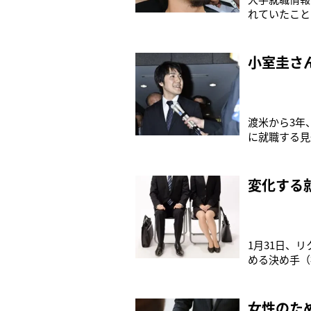
れていたこと
っている。「
す。また『（
炎上する事態
小室圭さ
渡米から3年
に就職する見
「すなわち、
ょう。眞子さ
ょう。ただ、
変化する
1月31日、
める決め手（
している」3
業説明会が3
ナビによる大
女性のた