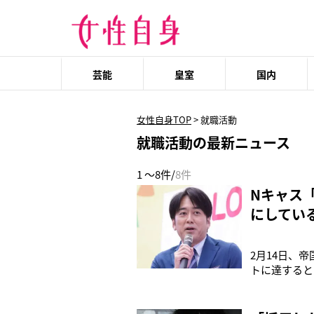
芸能
皇室
国内
女性自身TOP
>
就職活動
就職活動の最新ニュース
1 ～8件/
8件
Nキャス
にしてい
2月14日、
トに達すると
が「就職氷河
た’93年〜
卒の有効求人