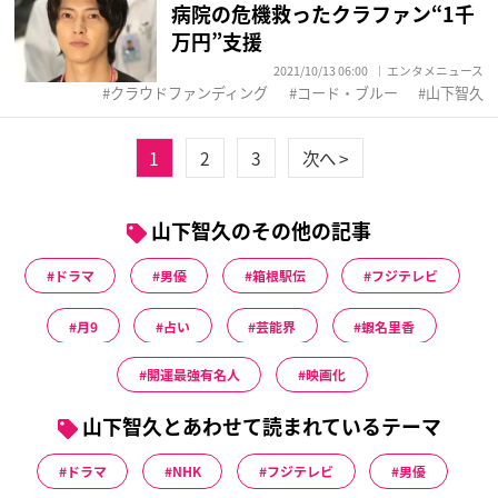
病院の危機救ったクラファン“1千
万円”支援
2021/10/13 06:00
エンタメニュース
クラウドファンディング
コード・ブルー
山下智久
1
2
3
次へ >
山下智久のその他の記事
ドラマ
男優
箱根駅伝
フジテレビ
月9
占い
芸能界
蝦名里香
開運最強有名人
映画化
山下智久とあわせて読まれているテーマ
ドラマ
NHK
フジテレビ
男優