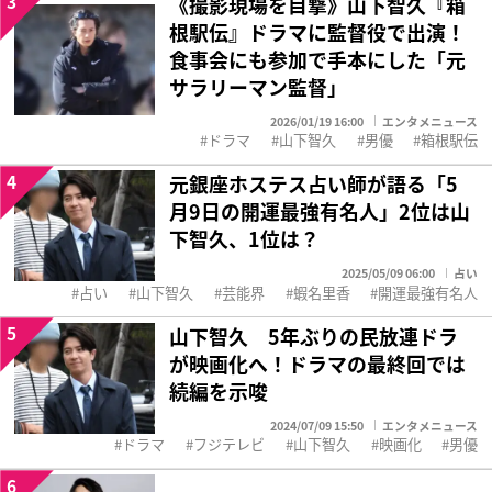
3
《撮影現場を目撃》山下智久『箱
根駅伝』ドラマに監督役で出演！
食事会にも参加で手本にした「元
サラリーマン監督」
2026/01/19 16:00
エンタメニュース
ドラマ
山下智久
男優
箱根駅伝
4
元銀座ホステス占い師が語る「5
月9日の開運最強有名人」2位は山
下智久、1位は？
2025/05/09 06:00
占い
占い
山下智久
芸能界
蝦名里香
開運最強有名人
5
山下智久 5年ぶりの民放連ドラ
が映画化へ！ドラマの最終回では
続編を示唆
2024/07/09 15:50
エンタメニュース
ドラマ
フジテレビ
山下智久
映画化
男優
6