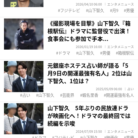
2026/04/10 06:00
エンタメニュース
フジテレビ
山下智久
月9
男優
《撮影現場を目撃》山下智久『箱
根駅伝』ドラマに監督役で出演！
食事会にも参加で手本...
2026/01/19 16:00
エンタメニュース
ドラマ
山下智久
男優
箱根駅伝
元銀座ホステス占い師が語る「5
月9日の開運最強有名人」2位は山
下智久、1位は？
2025/05/09 06:00
占い
占い
山下智久
芸能界
蝦名里香
開運最強有名人
山下智久 5年ぶりの民放連ドラ
が映画化へ！ドラマの最終回では
続編を示唆
2024/07/09 15:50
エンタメニュース
ドラマ
フジテレビ
山下智久
映画化
男優