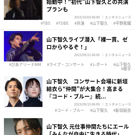
始動中！“初代”山下智久との共演
プランも
2023/10/03 06:00
エンタメニュース
TBS
TOBE
共演
山下智久
平野紫耀
山下智久ライブ潜入「裸一貫、ゼ
ロからやるぞ！」
2023/09/21 06:00
エンタメニュース
ぴあアリーナMM
ライブ・コンサート
レポート
山下智久
歌手
山下智久 コンサート会場に新垣
結衣ら“仲間”が大集合！高まる
『コード・ブルー』続...
2023/09/15 06:00
エンタメニュース
コード・ブルー
山下智久
新垣結衣
山下智久 元仕事仲間たちにエール
「みんなが自由に生きる時代」