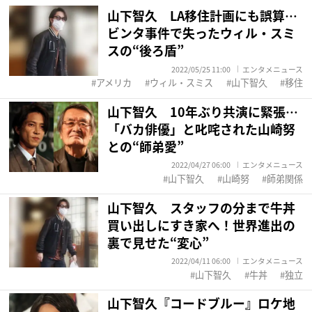
山下智久 LA移住計画にも誤算…
ビンタ事件で失ったウィル・スミ
スの“後ろ盾”
2022/05/25 11:00
エンタメニュース
アメリカ
ウィル・スミス
山下智久
移住
山下智久 10年ぶり共演に緊張…
「バカ俳優」と叱咤された山崎努
との“師弟愛”
2022/04/27 06:00
エンタメニュース
山下智久
山崎努
師弟関係
山下智久 スタッフの分まで牛丼
買い出しにすき家へ！世界進出の
裏で見せた“変心”
2022/04/11 06:00
エンタメニュース
山下智久
牛丼
独立
山下智久『コードブルー』ロケ地