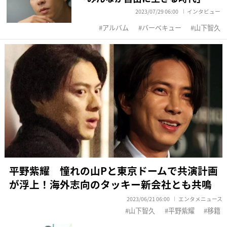
2023/07/29 06:00
インタビュー
アルバム
バーベキュー
山下智久
平野紫耀 憧れの山Pと東京ドームで共演計画
が浮上！海外志向のタッキー新会社とも共鳴
2023/06/21 06:00
エンタメニュース
山下智久
平野紫耀
移籍