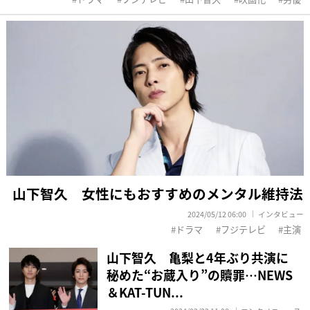
山下智久 女性にもおすすめのメンタル維持法
2024/05/12 06:00
インタビュー
ドラマ
フジテレビ
主演
山下智久 亀梨と4年ぶり共演に
秘めた“お蔵入り”の贖罪…NEWS
＆KAT-TUN...