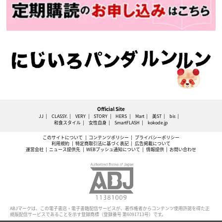
Official Site
JJ
CLASSY.
VERY
STORY
HERS
Mart
美ST
bis
和食スタイル
女性自身
SmartFLASH
kokode.jp
このサイトについて
コンテンツポリシー
プライバシーポリシー
利用規約
特定商取引法に基づく表記
広告掲載について
運営会社
ニュース提供先
WEBプッシュ通知について
情報提供
お問い合わせ
ABJマークは、この電子書店・電子書籍配信サービスが、著作権者からコンテンツ使用許諾を得た正
規版配信サービスであることを示す登録商標（登録番号 第6091713号）です。