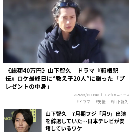
《総額40万円》山下智久 ドラマ『箱根駅
伝』ロケ最終日に“教え子20人”に贈った「プ
レゼントの中身」
2026/04/16 11:00
エンタメニュース
ドラマ
男優
山下智久
山下智久 7月期フジ「月9」出演
を辞退していた…日本テレビが安
堵しているワケ