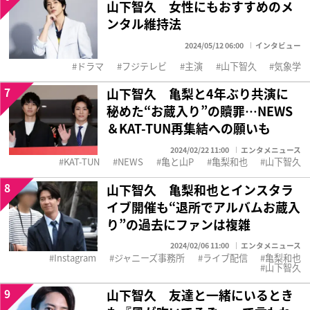
山下智久 女性にもおすすめのメ
ンタル維持法
2024/05/12 06:00
インタビュー
ドラマ
フジテレビ
主演
山下智久
気象学
7
山下智久 亀梨と4年ぶり共演に
秘めた“お蔵入り”の贖罪…NEWS
＆KAT-TUN再集結への願いも
2024/02/22 11:00
エンタメニュース
KAT-TUN
NEWS
亀と山P
亀梨和也
山下智久
8
山下智久 亀梨和也とインスタラ
イブ開催も“退所でアルバムお蔵入
り”の過去にファンは複雑
2024/02/06 11:00
エンタメニュース
Instagram
ジャニーズ事務所
ライブ配信
亀梨和也
山下智久
9
山下智久 友達と一緒にいるとき