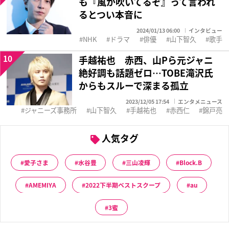
も『風が吹いてるぞ』って言われ
るとつい本音に
2024/01/13 06:00
インタビュー
NHK
ドラマ
俳優
山下智久
歌手
10
手越祐也 赤西、山Pら元ジャニ
絶好調も話題ゼロ…TOBE滝沢氏
からもスルーで深まる孤立
2023/12/05 17:54
エンタメニュース
ジャニーズ事務所
山下智久
手越祐也
赤西仁
錦戸亮
人気タグ
愛子さま
水谷豊
三山凌輝
Block.B
AMEMIYA
2022下半期ベストスクープ
au
3蜜