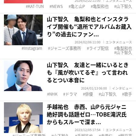
2024/02/22 11:00
エンタメニュース
KAT-TUN
NEWS
亀と山P
亀梨和也
山下智久
山下智久 亀梨和也とインスタラ
イブ開催も“退所でアルバムお蔵入
り”の過去にファン...
2024/02/06 11:00
エンタメニュース
Instagram
ジャニーズ事務所
ライブ配信
亀梨和也
山下智久
山下智久 友達と一緒にいるとき
も『風が吹いてるぞ』って言われ
るとつい本音に
2024/01/13 06:00
インタビュー
NHK
ドラマ
俳優
山下智久
歌手
手越祐也 赤西、山Pら元ジャニ
絶好調も話題ゼロ…TOBE滝沢氏
からもスルーで深ま...
2023/12/05 17:54
エンタメニュース
ジャニーズ事務所
山下智久
手越祐也
赤西仁
錦戸亮