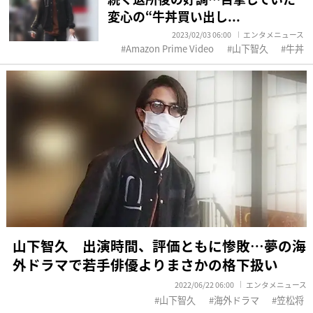
変心の“牛丼買い出し...
2023/02/03 06:00
エンタメニュース
Amazon Prime Video
山下智久
牛丼
山下智久 出演時間、評価ともに惨敗…夢の海
外ドラマで若手俳優よりまさかの格下扱い
2022/06/22 06:00
エンタメニュース
山下智久
海外ドラマ
笠松将