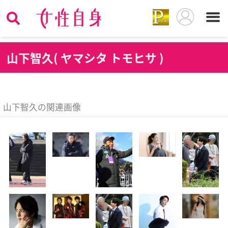
山
下智久( ヤマシタ トモヒサ )
山下智久の関連画像