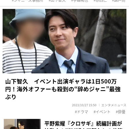
山下智久 イベント出演ギャラは1日500万
円！海外オファーも殺到の“辞めジャニ”最強
ぶり
2023/10/27 15:50
エンタメニュース
ドラマ
イベント
俳優
平野紫耀『クロサギ』続編計画が