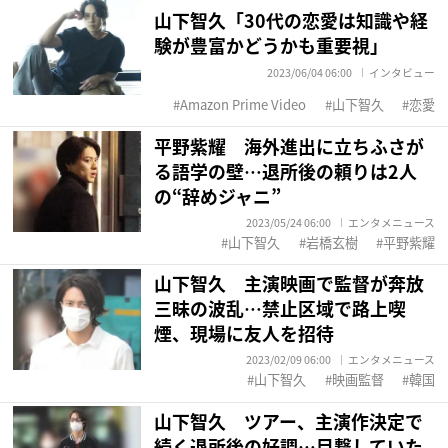
山下智久「30代の恋愛は知識や経
験が豊富かどうかも重要視」
2023/06/04 06:00
インタビュー
Amazon Prime Video
山下智久
恋愛
平野紫耀 海外進出に立ちふさが
る語学の壁…退所後の頼りは2人
の“辞めジャニ”
2023/05/24 06:00
エンタメニュース
山下智久
岩橋玄樹
平野紫耀
山下智久 主演映画で監督が奔放
三昧の波乱…禁止区域で路上喫
煙、現場に友人を招待
2023/02/09 06:00
エンタメニュース
山下智久
映画監督
韓国
山下智久 ツアー、主演作決定で
続く退所後の好調…目撃していた