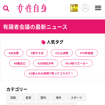
有
識者会議の最新ニュース
人気タグ
水谷豊
愛子さま
三山凌輝
70年談話
8番出口
20世紀少年
8.6秒バズーカー
1億人の大質問!?笑ってコラえて！
カテゴリー
芸能
皇室
国内
海外
スポーツ