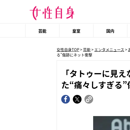
芸能
皇室
国内
女性自身TOP
>
芸能
>
エンタメニュース
>
る”傷跡にネット衝撃
「タトゥーに見え
た“痛々しすぎる