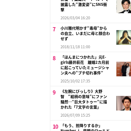
披露した“激変姿”にSNS衝
撃
2026/03/04 16:20
小川雅代明かす“毒母”から
の自立、いまだに母と顔合わ
せず
2018/11/18 11:00
「ほんまにつかれた」元E-
girls藤井萩花 離婚2カ月前
に起こっていたミュージシャ
ン夫への“ブチ切れ事件”
2025/10/02 17:35
《左腕にびっしり》大野
智 “絵柄の意味”にファン
騒然…“巨大タトゥー”に描
かれた「7文字の言葉」
2026/07/09 15:25
「もう、担降りするか」
Number_i 悲願のワールド