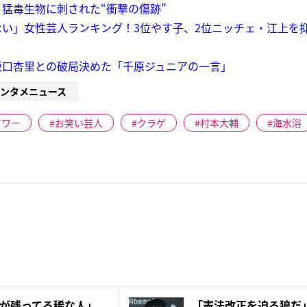
猛毒生物に刺された“衝撃の傷跡”
い」女性芸人ランキング！3位やす子、2位ニッチェ・江上を
坂口杏里との破局決めた「千原ジュニアの一言」
ンタメニュース
アワー
お笑い芸人
クラゲ
村本大輔
海水浴
が残ってる稀な人」
「憲法改正を迫る狼