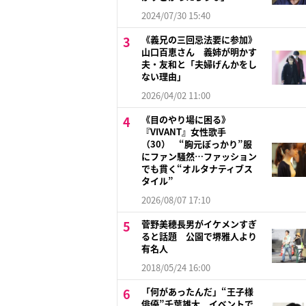
2024/07/30 15:40
《義兄の三回忌法要に参加》
山口百恵さん 義姉が明かす
夫・友和と「夫婦げんかをし
ない理由」
2026/04/02 11:00
《目のやり場に困る》
『VIVANT』女性歌手
（30） “胸元ぽっかり”服
にファン騒然…ファッション
でも貫く“オルタナティブス
タイル”
2026/08/07 17:10
菅野美穂長男がイケメンすぎ
ると話題 公園で堺雅人より
有名人
2018/05/24 16:00
「何があったんだ」“王子様
俳優”千葉雄大 イベントで