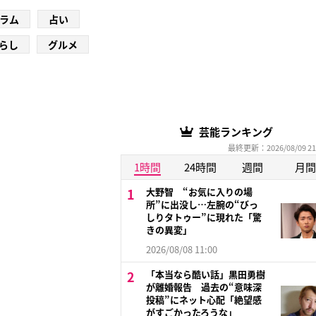
ラム
占い
らし
グルメ
芸能ランキング
最終更新：2026/08/09 21
1時間
24時間
週間
月間
大野智 “お気に入りの場
所”に出没し…左腕の“びっ
しりタトゥー”に現れた「驚
きの異変」
2026/08/08 11:00
「本当なら酷い話」黒田勇樹
が離婚報告 過去の“意味深
投稿”にネット心配「絶望感
がすごかったろうな」