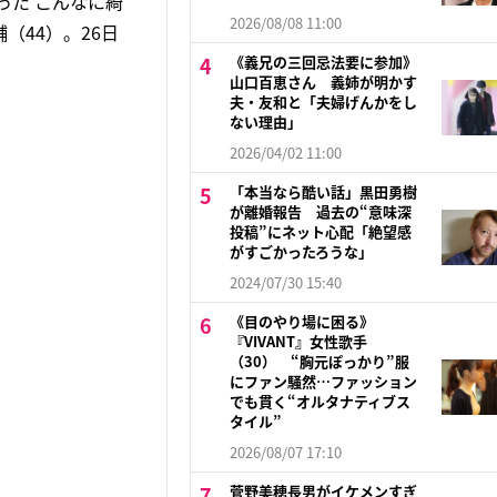
った こんなに綺
2026/08/08 11:00
44）。26日
《義兄の三回忌法要に参加》
山口百恵さん 義姉が明かす
夫・友和と「夫婦げんかをし
ない理由」
2026/04/02 11:00
「本当なら酷い話」黒田勇樹
が離婚報告 過去の“意味深
投稿”にネット心配「絶望感
がすごかったろうな」
2024/07/30 15:40
《目のやり場に困る》
『VIVANT』女性歌手
（30） “胸元ぽっかり”服
にファン騒然…ファッション
でも貫く“オルタナティブス
タイル”
2026/08/07 17:10
菅野美穂長男がイケメンすぎ