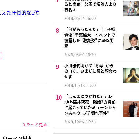
ると話題 公園で堺雅人より
有名人
抑えた圧倒的な1位
2018/05/24 16:00
「何があったんだ」“王子様
俳優”千葉雄大 イベントで
披露した“激変姿”にSNS衝
撃
2026/03/04 16:20
小川雅代明かす“毒母”から
の自立、いまだに母と顔合わ
せず
2018/11/18 11:00
「ほんまにつかれた」元E-
girls藤井萩花 離婚2カ月前
に起こっていたミュージシャ
ン夫への“ブチ切れ事件”
2025/10/02 17:35
もっと見る
だ」ウーマン村本