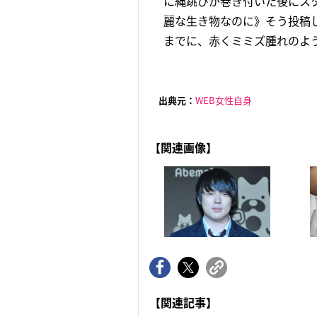
に縄跳びが巻き付いた後にス
麗な生き物なのに》そう投稿し
までに、赤くミミズ腫れのよう
出典元：
WEB女性自身
【関連画像】
【関連記事】