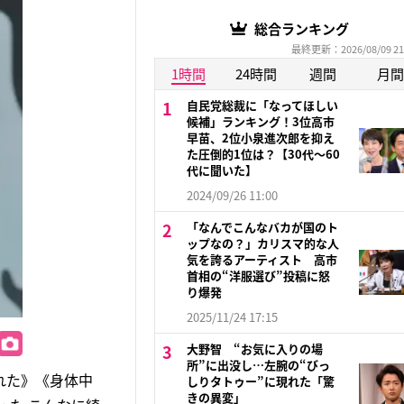
総合ランキング
最終更新：2026/08/09 21
1時間
24時間
週間
月間
自民党総裁に「なってほしい
候補」ランキング！3位高市
早苗、2位小泉進次郎を抑え
た圧倒的1位は？【30代〜60
代に聞いた】
2024/09/26 11:00
「なんでこんなバカが国のト
ップなの？」カリスマ的な人
気を誇るアーティスト 高市
首相の“洋服選び”投稿に怒
り爆発
2025/11/24 17:15
大野智 “お気に入りの場
所”に出没し…左腕の“びっ
れた》《身体中
しりタトゥー”に現れた「驚
きの異変」