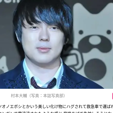
村本大輔（写真：本誌写真部）
ツオノエボシとかいう美しい化け物にハグされて救急車で運ば