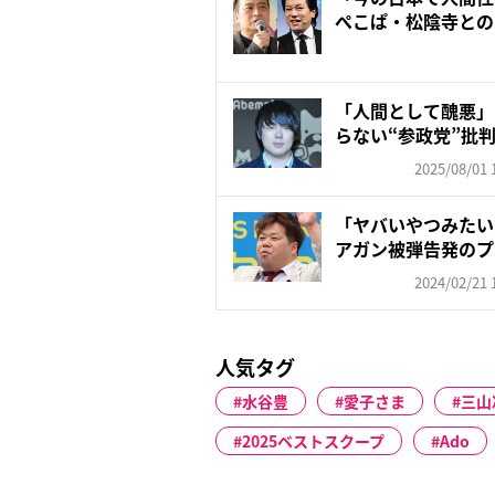
ぺこぱ・松陰寺との
民・...
「人間として醜悪」
らない“参政党”批
カ...
2025/08/01 
「ヤバいやつみたい
アガン被弾告発のプ
良昌...
2024/02/21 
人気タグ
水谷豊
愛子さま
三山
2025ベストスクープ
Ado