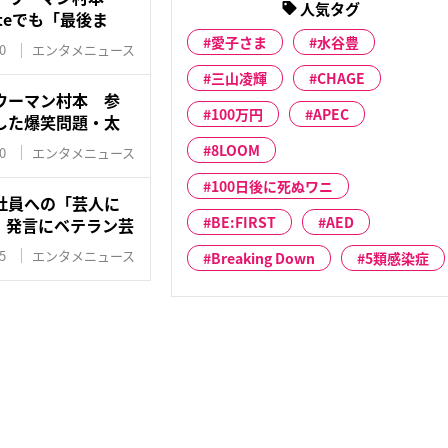
人気タグ
teでも「最後ま
愛子さま
水谷豊
0
エンタメニュース
三山凌輝
CHAGE
ウーマン村本 参
100万円
APEC
した爆笑問題・太
8LOOM
0
エンタメニュース
100日後に死ぬワニ
社員への「芸人に
BE:FIRST
AED
」発言にベテラン芸
5
エンタメニュース
Breaking Down
5類感染症