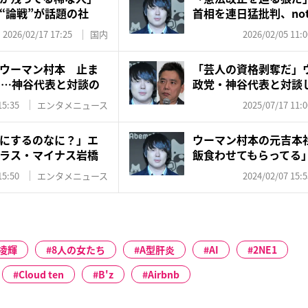
“論戦”が話題の社
首相を連日猛批判、no
で...
2026/02/17 17:25
国内
2026/02/05 11:0
ウーマン村本 止ま
「芸人の資格剥奪だ」
判…神谷代表と対談の
政党・神谷代表と対談
田光...
15:35
エンタメニュース
2025/07/17 11:0
にするのなに？」エ
ウーマン村本の元吉本
ラス・マイナス岩橋
飯食わせてもらってる
人...
15:50
エンタメニュース
2024/02/07 15:5
凌輝
8人の女たち
A型肝炎
AI
2NE1
Cloud ten
B'z
Airbnb