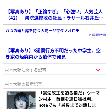
【写真あり】「正論すぎ」「心強い」人気芸人
（42） 衆院選惨敗の社民・ラサール石井氏を
ことごとく“論破”で支持急上昇…「高市さん
が“戦争します”」発言にも即全否定
八つの頭と尾を持つ大蛇ーヤマタノオロチ
PR(國學院大學)
【写真あり】3週間行方不明だった中学生、空
き家の煙突内から遺体で発見
村本大輔に関する記事
村本大輔の最新記事
「憲法改正を迫る狼だ」ウーマ
ン村本 首相を連日猛批判、
noteでも「最後まで対話しま