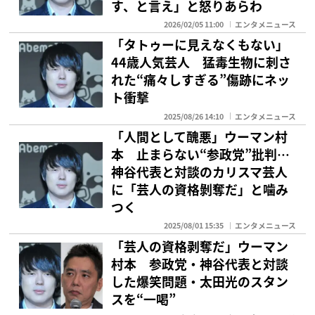
す、と言え」と怒りあらわ
2026/02/05 11:00
エンタメニュース
「タトゥーに見えなくもない」
44歳人気芸人 猛毒生物に刺さ
れた“痛々しすぎる”傷跡にネッ
ト衝撃
2025/08/26 14:10
エンタメニュース
「人間として醜悪」ウーマン村
本 止まらない“参政党”批判…
神谷代表と対談のカリスマ芸人
に「芸人の資格剝奪だ」と噛み
つく
2025/08/01 15:35
エンタメニュース
「芸人の資格剥奪だ」ウーマン
村本 参政党・神谷代表と対談
した爆笑問題・太田光のスタン
スを“一喝”