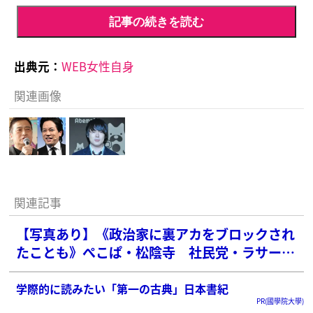
記事の続きを読む
出典元：
WEB女性自身
関連画像
関連記事
【写真あり】《政治家に裏アカをブロックされ
たことも》ぺこぱ・松陰寺 社民党・ラサール
石井を“論破”で集まる注目…再注目される5年
前に熱弁していた“願望”
学際的に読みたい「第一の古典」日本書紀
PR(國學院大學)