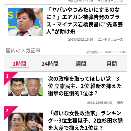
2025/07/17 11:00
エンタメニュース
「ヤバいやつみたいにするのな
に？」エアガン被弾告発のプラ
ス・マイナス岩橋良昌に“先輩芸
人”が助け舟
2024/02/21 15:50
エンタメニュース
国内の人気記事
最終更新：2026/08/08 02:00
1時間
24時間
週間
月間
1
次の政権を取ってほしい党 3
位 立憲民主、2位 維新を抑えた
衝撃の圧倒的1位は？
2023/12/03 06:00
国内
2
「嫌いな女性政治家」ランキン
グ…3位生稲晃子、2位杉田水脈
を大差で抑えた1位は？