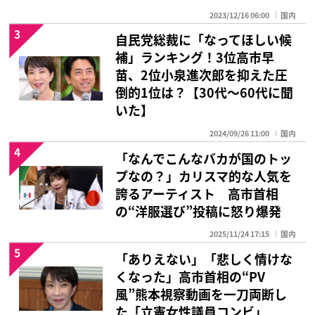
2023/12/16 06:00
国内
3
自民党総裁に「なってほしい候
補」ランキング！3位高市早
苗、2位小泉進次郎を抑えた圧
倒的1位は？【30代〜60代に聞
いた】
2024/09/26 11:00
国内
4
「なんでこんなバカが国のトッ
プなの？」カリスマ的な人気を
誇るアーティスト 高市首相
の“洋服選び”投稿に怒り爆発
2025/11/24 17:15
国内
5
「ありえない」「悲しく情けな
くなった」高市首相の“PV
風”熊本視察動画を一刀両断し
た「立憲女性議員コンビ」