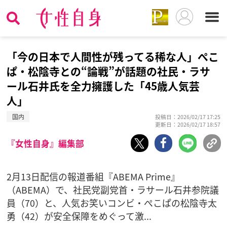
「今の日本で人間性が残ってる稀な人」ぺこ
ぱ・松陰寺との“論戦”が話題の社民・ラサ
ール石井氏を全力擁護した「45歳人気芸
人」
国内
投稿日：2026/02/17 17:25
更新日：2026/02/17 18:57
『女性自身』編集部
2月13日配信の報道番組『ABEMA Prime』
（ABEMA）で、社民党副党首・ラサール石井参院議
員（70）と、人気お笑いコンビ・ぺこぱの松陰寺太
勇（42）が安全保障をめぐって激...