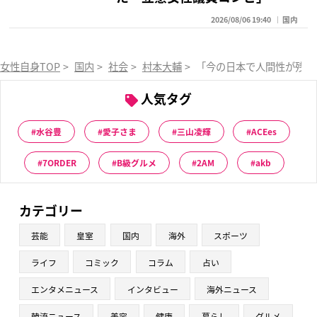
2026/08/06 19:40
国内
女性自身TOP
>
国内
>
社会
>
村本大輔
>
「今の日本で人間性が残っ
人気タグ
水谷豊
愛子さま
三山凌輝
ACEes
7ORDER
B級グルメ
2AM
akb
カテゴリー
芸能
皇室
国内
海外
スポーツ
ライフ
コミック
コラム
占い
エンタメニュース
インタビュー
海外ニュース
韓流ニュース
美容
健康
暮らし
グルメ