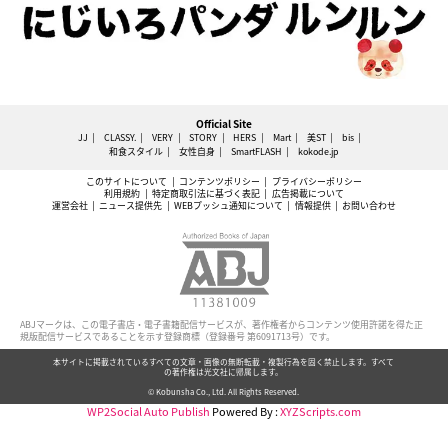
Official Site
JJ
CLASSY.
VERY
STORY
HERS
Mart
美ST
bis
和食スタイル
女性自身
SmartFLASH
kokode.jp
このサイトについて
コンテンツポリシー
プライバシーポリシー
利用規約
特定商取引法に基づく表記
広告掲載について
運営会社
ニュース提供先
WEBプッシュ通知について
情報提供
お問い合わせ
ABJマークは、この電子書店・電子書籍配信サービスが、著作権者からコンテンツ使用許諾を得た正
規版配信サービスであることを示す登録商標（登録番号 第6091713号）です。
本サイトに掲載されているすべての文章・画像の無断転載・複製行為を固く禁止します。すべて
の著作権は光文社に帰属します。
© Kobunsha Co., Ltd. All Rights Reserved.
WP2Social Auto Publish
Powered By :
XYZScripts.com