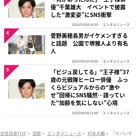
優”千葉雄大 イベントで披露
した“激変姿”にSNS衝撃
2026/03/04 16:20
エンタメニュース
4
菅野美穂長男がイケメンすぎる
と話題 公園で堺雅人より有名
人
2018/05/24 16:00
エンタメニュース
5
「ビジュ戻してる」“王子様”37
歳の元戦隊ヒーロー俳優 ふっ
くらビジュアルからの“激や
せ”回帰にSNS騒然…語ってい
た“加齢を気にしない”心境
2026/08/08 11:00
エンタメニュース
女性自身TOP
>
芸能
>
エンタメニュース
>
村本大輔
>
「ヤバいやつ