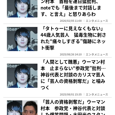
ン村本 首相を連日猛批判、
noteでも「最後まで対話しま
す、と言え」と怒りあらわ
2026/02/05 11:00
エンタメニュース
「タトゥーに見えなくもない」
44歳人気芸人 猛毒生物に刺さ
れた“痛々しすぎる”傷跡にネッ
ト衝撃
2025/08/26 14:10
エンタメニュース
「人間として醜悪」ウーマン村
本 止まらない“参政党”批判…
神谷代表と対談のカリスマ芸人
に「芸人の資格剝奪だ」と噛み
つく
2025/08/01 15:35
エンタメニュース
「芸人の資格剥奪だ」ウーマン
村本 参政党・神谷代表と対談
した爆笑問題・太田光のスタン