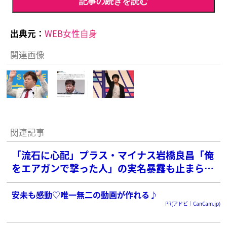
記事の続きを読む
出典元：
WEB女性自身
関連画像
関連記事
「流石に心配」プラス・マイナス岩橋良昌「俺
をエアガンで撃った人」の実名暴露も止まら
ぬ“不安定投稿”に広がる心配
安未も感動♡唯一無二の動画が作れる♪
PR(アドビ｜CanCam.jp)