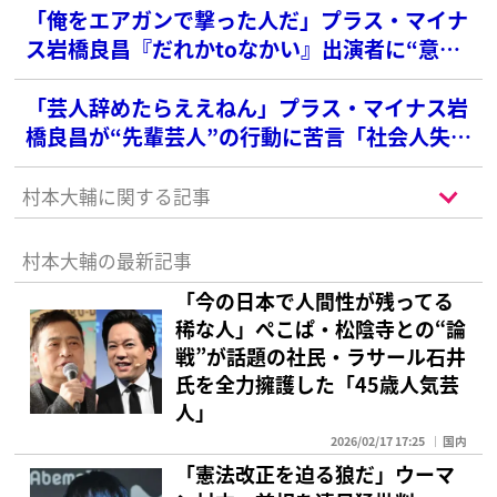
「俺をエアガンで撃った人だ」プラス・マイナ
ス岩橋良昌『だれかtoなかい』出演者に“意味
深投稿”で犯人探し勃発…「関係ない人にも被
害が」と諫める声も
「芸人辞めたらええねん」プラス・マイナス岩
橋良昌が“先輩芸人”の行動に苦言「社会人失
格」「最低限のマナー」と共感続出
村本大輔に関する記事
村本大輔の最新記事
「今の日本で人間性が残ってる
稀な人」ぺこぱ・松陰寺との“論
戦”が話題の社民・ラサール石井
氏を全力擁護した「45歳人気芸
人」
2026/02/17 17:25
国内
「憲法改正を迫る狼だ」ウーマ