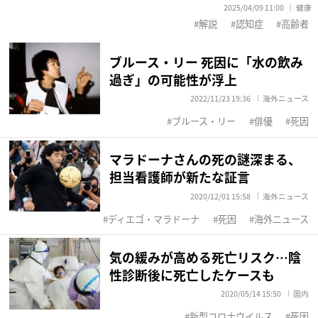
2025/04/09 11:00
健康
解説
認知症
高齢者
ブルース・リー 死因に「水の飲み
過ぎ」の可能性が浮上
2022/11/23 19:36
海外ニュース
ブルース・リー
俳優
死因
マラドーナさんの死の謎深まる、
担当看護師が新たな証言
2020/12/01 15:58
海外ニュース
ディエゴ・マラドーナ
死因
海外ニュース
気の緩みが高める死亡リスク…陰
性診断後に死亡したケースも
2020/05/14 15:50
国内
新型コロナウイルス
死因