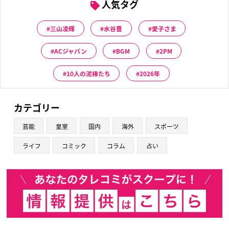
人気タグ
三山凌輝
水谷豊
愛子さま
ACジャパン
BGM
2PM
10人の泥棒たち
2026年
カテゴリー
芸能
皇室
国内
海外
スポーツ
ライフ
コミック
コラム
占い