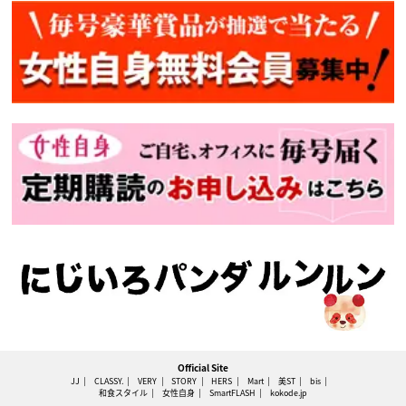
Official Site
JJ
CLASSY.
VERY
STORY
HERS
Mart
美ST
bis
和食スタイル
女性自身
SmartFLASH
kokode.jp