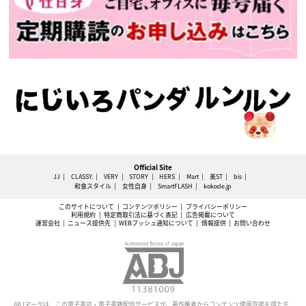
Official Site
JJ
CLASSY.
VERY
STORY
HERS
Mart
美ST
bis
和食スタイル
女性自身
SmartFLASH
kokode.jp
このサイトについて
コンテンツポリシー
プライバシーポリシー
利用規約
特定商取引法に基づく表記
広告掲載について
運営会社
ニュース提供先
WEBプッシュ通知について
情報提供
お問い合わせ
ABJマークは、この電子書店・電子書籍配信サービスが、著作権者からコンテンツ使用許諾を得た正