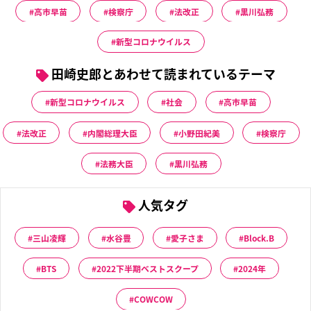
高市早苗
検察庁
法改正
黒川弘務
新型コロナウイルス
田崎史郎とあわせて読まれているテーマ
新型コロナウイルス
社会
高市早苗
法改正
内閣総理大臣
小野田紀美
検察庁
法務大臣
黒川弘務
人気タグ
三山凌輝
水谷豊
愛子さま
Block.B
BTS
2022下半期ベストスクープ
2024年
COWCOW