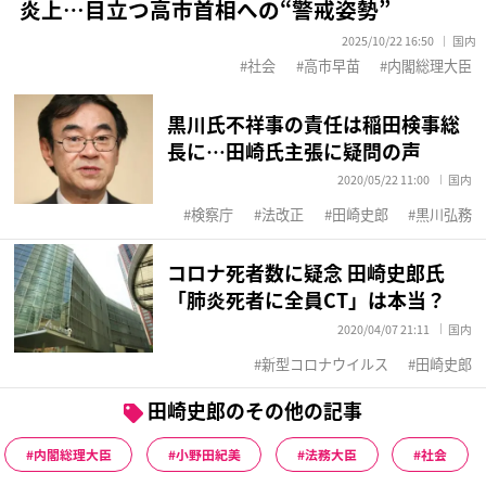
炎上…目立つ高市首相への“警戒姿勢”
2025/10/22 16:50
国内
社会
高市早苗
内閣総理大臣
黒川氏不祥事の責任は稲田検事総
長に…田崎氏主張に疑問の声
2020/05/22 11:00
国内
検察庁
法改正
田崎史郎
黒川弘務
コロナ死者数に疑念 田崎史郎氏
「肺炎死者に全員CT」は本当？
2020/04/07 21:11
国内
新型コロナウイルス
田崎史郎
田崎史郎のその他の記事
内閣総理大臣
小野田紀美
法務大臣
社会