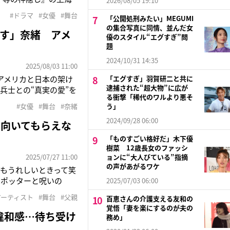
2026/08/05 19:10
パクト 漫才＆コント二
#ドラマ
#女優
#舞台
「公開処刑みたい」MEGUMI
E LAST NIGHT
の集合写真に同情、並んだ女
す」奈緒 アメ
優のスタイル“エグすぎ”問
題
2024/10/31 14:35
2025/08/03 11:00
―アメリカと日本の架け
「エグすぎ」羽賀研二と共に
逮捕された“超大物”に広が
兵士との“真実の愛”を
る衝撃「稀代のワルより悪そ
を「自分にとって大き
#女優
#舞台
#奈緒
う」
いこともあって、戦争
2024/09/28 06:00
向いてもらえな
「ものすごい格好だ」木下優
樹菜 12歳長女のファッシ
2025/07/27 11:00
ョンに“大人びている”指摘
の声があがるワケ
にもうれしいときって笑
・ポッターと呪いの
2025/07/03 06:00
ったときの気持ちをこう
アーティスト
#舞台
#父親
百恵さんの介護支える友和の
すけど、ファンの方々に
覚悟「妻を楽にするのが夫の
違和感…待ち受け
務め」