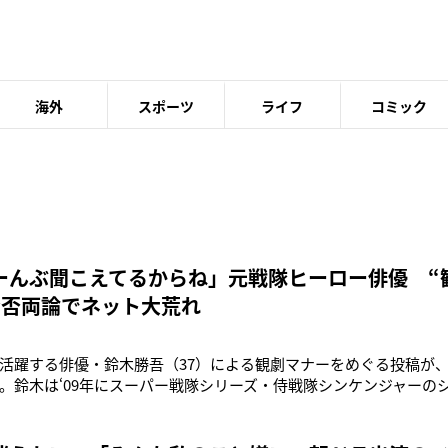
海外
スポーツ
ライフ
コミック
ーんぶ聞こえてるからね」元戦隊ヒーロー俳優 “
賛否両論でネット大荒れ
活躍する俳優・鈴木勝吾（37）による観劇マナーをめぐる投稿が、
。鈴木は‘09年にスーパー戦隊シリーズ・侍戦隊シンケンジャーの
ュー。現在、ミュージカル『憂国のモリアーティ』に出演中の鈴木は
《観劇中に包み紙開けて飴ちゃん食べたりとか、音、ぜーんぶ聞
ん、色んな人に