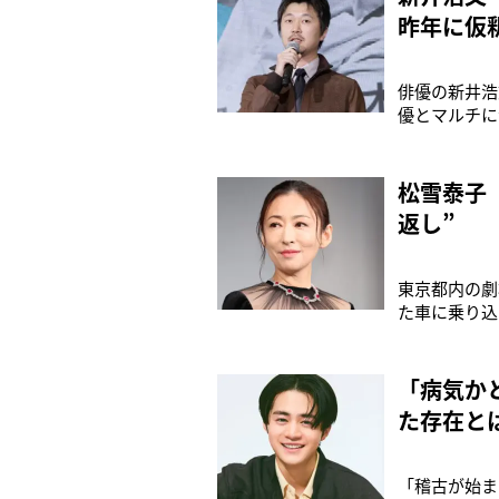
昨年に仮
俳優の新井浩
優とマルチに
28日に、東
敦弘氏による
替わりの豪華
松雪泰子
返し”
東京都内の劇
た車に乗り込
波乱の人生を
能担当デスク
のだが、それ
「病気か
た存在と
「稽古が始ま