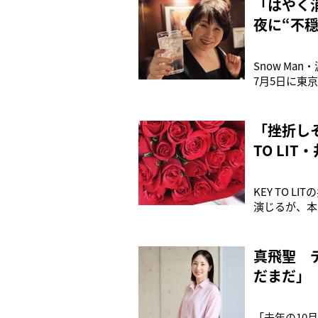
「はやく
夜に“不
Snow M
7月5日に東
が評判を呼ぶ
を演じている
館の女将役を
「挫折し
TO LI
KEY TO 
演じるが、本
ュなキャラク
高ぶって踊り
と思うんです
真飛聖 
だまだ」
「去年の10