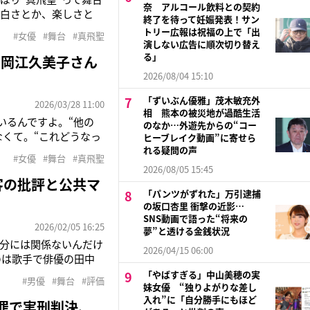
奈 アルコール飲料との契約
面白さとか、楽しさと
終了を待って妊娠発表！サン
新国立劇場 小劇場で
トリー広報は祝福の上で「出
#女優
#舞台
#真飛聖
る真飛聖（49）。同
演しない広告に順次切り替え
る」
る岡江久美子さん
2026/08/04 15:10
「ずいぶん優雅」茂木敏充外
2026/03/28 11:00
相 熊本の被災地が過酷生活
いるんですよ。“他の
のなか…外遊先からの“コー
なくて。“これどうなっ
ヒーブレイク動画”に寄せら
49）。4月9日から新
れる疑問の声
#女優
#舞台
#真飛聖
性「わたし」を演じ
2026/08/05 15:45
客の批評と公共マ
「パンツがずれた」万引逮捕
の坂口杏里 衝撃の近影…
SNS動画で語った“将来の
2026/02/05 16:25
夢”と透ける金銭状況
自分には関係ないんだけ
2026/04/15 06:00
のは歌手で俳優の田中
は「SixTONES」の
「やばすぎる」中山美穂の実
#男優
#舞台
#評価
時点で約360万インプ
妹女優 “独りよがりな差し
入れ”に「自分勝手にもほど
罪で実刑判決、