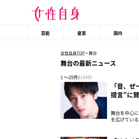
芸能
皇室
国内
女性自身TOP
>
舞台
舞台の最新ニュース
1 ～25件/
169件
「音、ぜ
提言”に
舞台を中心に
を広げている
して俳優デビ
う投稿した。
からはもちろ