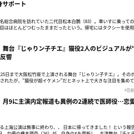
身サポート
名総合病院を訪れていた二代目松本白鸚（83）。車いすに乗って
目はほとんどつむったままだったという。帰宅にはタクシーを使
に抱えられるように介助され、ゆっくりゆっくり自宅の玄関へと入
んな様子を目撃したのは8月下旬。9月2日に初日を迎えた歌舞伎座
月大歌舞伎 通し狂
」舞台『じゃりン子チエ』猫役2人のビジュアルが
と反響
から25日まで大阪松竹座で上演される舞台『じゃりン子チエ』。その
開されたが、“猫役が超イケメン”だとネット上で大きな注目を集めている
画アクション』で連載された、はるき悦巳の同名漫画を原作とす
#芸
は昭和の大阪を舞台に、小学5年生のチエやその家族、近所の人々
れまで
 月9に主演内定報道も異例の2連続で医師役…恋
る上海公演は無事に終わり、、 日本に帰ってきました！ という報
1日、女優の橋本環奈（26）が、自身のXを更新し、主演舞台『千と