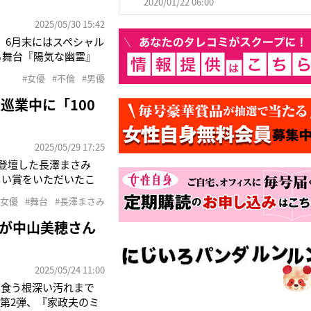
2020/01/22 06:00
2025/05/30 15:42
。6月末にはスペシャル
る舞台『陽気な幽霊』
9日の千秋楽直後と思わ
#女優
#不倫
#男優
上の写真の公開はありま
巡業中に「100
2025/05/29 17:25
で登壇した長澤まさみ
しい賞をいただいたこ
を見せていた。そんな
#女優
#舞台
#長澤まさみ
その大阪公演が行われ
が中山美穂さん
2025/05/24 11:00
巣食う根深い汚れまで
第2弾、『家政夫のミ