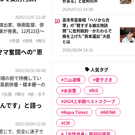
がある」と批判の声
2024/07/12 19:58
2025/11/07 12:20
高市早苗首相「ヘリから合
、演出家、映画監督、俳
掌」の“軽すぎる被災地訪
が発表。12月22日～
問”に批判殺到…かたわらで
株を上げた“熊本選出”大臣
、映画監督である山下
#男優
#復帰
#舞台
とは
人芝居パートでは、日
2026/08/04 18:10
ママ奮闘への“恩
人気タグ
2025/10/31 06:00
劇場の前で待機してい
三山凌輝
愛子さま
。喜劇俳優・榎本健一の
ます」（スポーツ紙芸
水谷豊
BiS
#女優
#舞台
#娘・息子
の間で注目を集めていた
2024上半期ベストスクープ
んです」と語っ
Aqua Timez
AKINA
CM
2025/10/04 11:00
感じで、完全に迷子で
「女性自身」創刊60周年