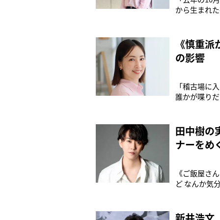
から生まれた
か、好きだっ
上演される一
作は、イギリ
《慎重派
の影響
「稽古場に入
誰かが喋りだ
ていくの？”
国立劇場 小
る。今回、初
田中樹の
ナーをめ
《ご飯屋さん
ど なんか気
彪（34）だ。
田中樹（30
レ
新井浩文