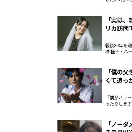
公演から帰国
刀流No.1決
「実は、
リカ訪問
戦後80年を
橋 桂子・ハ
貫いた桂子さ
なタイミング
というものを
「僕の父
くて追っ
「僕がハリー
ったりします
子』で、父親
語った。「世
認めてもらえ
「ノーダ