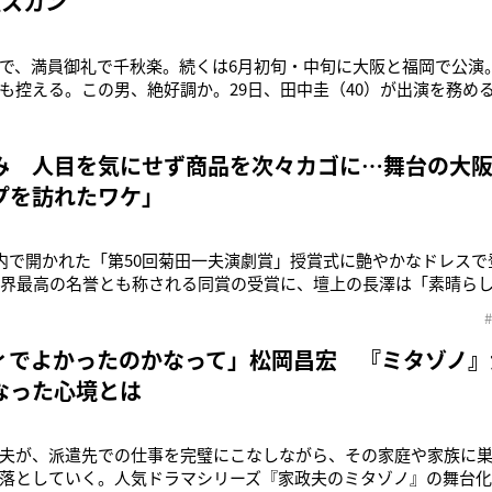
総スカン”
で、満員御礼で千秋楽。続くは6月初旬・中旬に大阪と福岡で公演
も控える。この男、絶好調か。29日、田中圭（40）が出演を務め
えた。「上演を手掛けたXの東宝演劇部宣伝公式アカウントに、2
揃いの写真が投稿されています。公式アカウントが提供する舞台
ようなオフショ
み 人目を気にせず商品を次々カゴに…舞台の大阪
プを訪れたワケ」
都内で開かれた「第50回菊田一夫演劇賞」授賞式に艶やかなドレス
劇界最高の名誉とも称される同賞の受賞に、壇上の長澤は「素晴ら
えて、いまも舞台に立っております」と、喜びを隠しきれない笑顔
森山未來（40）とのダブル主演で舞台『おどる夫婦』に出演中。
旬のある日、舞台を
ィでよかったのかなって」松岡昌宏 『ミタゾノ』
なった心境とは
夫が、派遣先での仕事を完璧にこなしながら、その家庭や家族に
落としていく。人気ドラマシリーズ『家政夫のミタゾノ』の舞台化