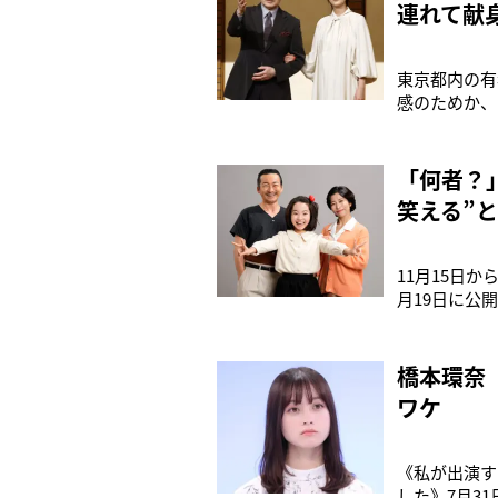
連れて献
東京都内の有
感のためか、
には女性たち
が、白鸚のそ
年 秀山祭九
「何者？
笑える”
11月15日
月19日に公
にかけて『漫
エ』。原作版
メディだ。こ
橋本環奈
ワケ
《私が出演す
した》7月3