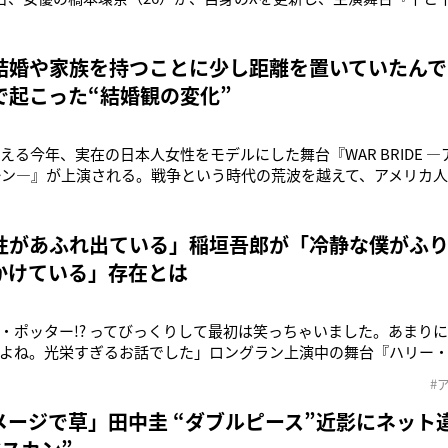
したことを明かした。7月21日放送のお笑い賞レース『ダブルイン
定戦』（日本テレビ系）でMCを務め、9月5日には主演映画『カラダ探し TH
結婚や家族を持つことに少し距離を置いていたんで
で起こった“結婚観の変化”
迎える今年、実在の日本人女性をモデルにした舞台『WAR BRIDE 
ーン―』が上演される。戦争という時代の荒波を越えて、アメリカ人
ん。その波乱の半生を演じる奈緒（30）は、この作品との出合い
だった」と振り返る。「出身地の福岡が原爆資料館のある長崎に近
子ども
性があふれ出ている」稲垣吾郎が「冷静な僕がふり
かけている」存在とは
・ポッター!? ってびっくりして最初は笑っちゃいました。あまり
よね。光栄すぎるお話でした」ロングラン上演中の舞台『ハリー
になったハリー・ポッターを演じる稲垣吾郎（51）。出演が決ま
#
界中にファンがいる偉大な作品。プレッシャーももちろんありま
るように演じたいと
メージで草」田中圭 “ダブルピース”近影にネット