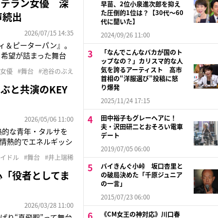
ベテラン女優 深
早苗、2位小泉進次郎を抑え
た圧倒的1位は？【30代〜60
声続出
代に聞いた】
2026/07/15 14:35
2024/09/26 11:00
ディ＆ピーターパン』。
「なんでこんなバカが国のト
と希望が詰まった舞台
ップなの？」カリスマ的な人
でウェンディの母親役
気を誇るアーティスト 高市
#女優
#舞台
#池谷のぶえ
ばけ』（NHK）で旅
首相の“洋服選び”投稿に怒
ぶと共演のKEY
り爆発
2025/11/24 17:15
田中裕子もグレーヘアに！
2026/05/06 11:00
夫・沢田研二とおそろい電車
 情熱的な青年・タルサを
デート
情熱的でエネルギッシ
2019/07/05 06:00
は同じですが、感情が
アイドル
#舞台
#井上瑞稀
とを考えて悩んでいる
バイきんぐ小峠 坂口杏里と
心「役者としてま
の破局決めた「千原ジュニア
の一言」
2015/07/23 06:00
2026/03/28 11:00
《CM女王の神対応》川口春
ぱり“真飛聖”って舞台