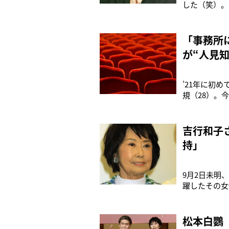
した（笑）。
スピアの四大
重ねている。
られていく過
「事務所に
が“人見
’21年に初
規（28）。
やるからには
and Jul
たいなと
吉行和子
持」
9月2日未明
躍したその女
歳で主役デビ
記』です。同
立てることに
松本白鸚