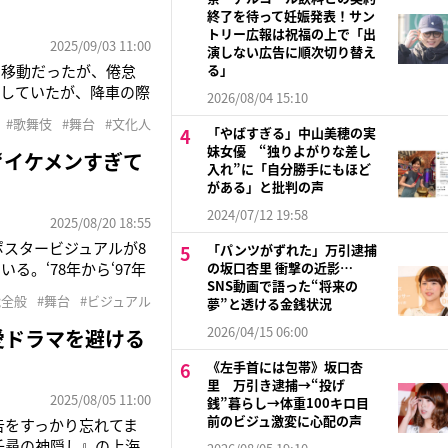
終了を待って妊娠発表！サン
トリー広報は祝福の上で「出
2025/09/03 11:00
演しない広告に順次切り替え
の移動だったが、倦怠
る」
用していたが、降車の際
2026/08/04 15:10
っていった――。本誌
#歌舞伎
#舞台
#文化人
の『松竹創業百三十周
「やばすぎる」中山美穂の実
妹女優 “独りよがりな差し
“イケメンすぎて
入れ”に「自分勝手にもほど
がある」と批判の声
2024/07/12 19:58
2025/08/20 18:55
ポスタービジュアルが8
「パンツがずれた」万引逮捕
。‘78年から‘97年
の坂口杏里 衝撃の近影…
SNS動画で語った“将来の
る舞台『じゃりン子チ
能全般
#舞台
#ビジュアル
夢”と透ける金銭状況
の生活を描いた人情コ
2026/04/15 06:00
愛ドラマを避ける
《左手首には包帯》坂口杏
里 万引き逮捕→“投げ
2025/08/05 11:00
銭”暮らし→体重100キロ目
前のビジュ激変に心配の声
告をすっかり忘れてま
千尋の神隠し』の上海