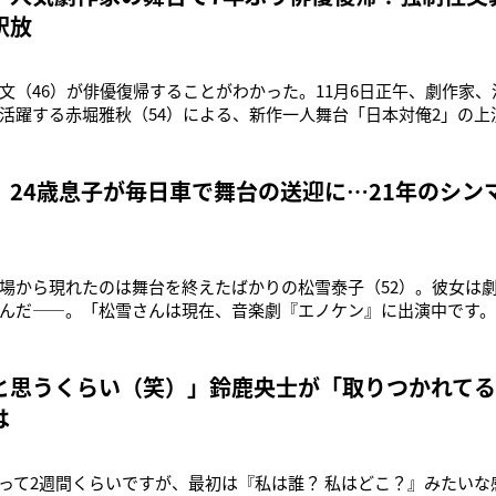
釈放
文（46）が俳優復帰することがわかった。11月6日正午、劇作家
活躍する赤堀雅秋（54）による、新作一人舞台「日本対俺2」の上演
京・下北沢の「ザ・スズナリ」で上演され、赤堀による一人芝居と
撮り下ろしロードムービーが交互に展開されるという内容だ。一
ゲストとの即
 24歳息子が毎日車で舞台の送迎に…21年のシン
場から現れたのは舞台を終えたばかりの松雪泰子（52）。彼女は
んだ――。「松雪さんは現在、音楽劇『エノケン』に出演中です
描いた作品で、松雪さんはエノケンの前妻と後妻の2役を演じてい
）実は、冒頭のような一見なにげない送迎シーンが、舞台関係者
にはある理由があった
と思うくらい（笑）」鈴鹿央士が「取りつかれてる
は
って2週間くらいですが、最初は『私は誰？ 私はどこ？』みたいな