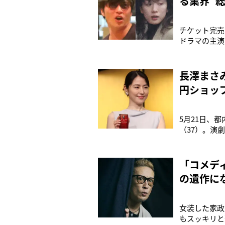
る業界“
チケット完売
ドラマの主演
が千秋楽を迎
れる出演者勢
したが、この
長澤まさ
円ショッ
5月21日、
（37）。演
とを勇気に変
長澤は現在、
ていた5月中
「コメデ
の遺作に
女装した家政
もスッキリと