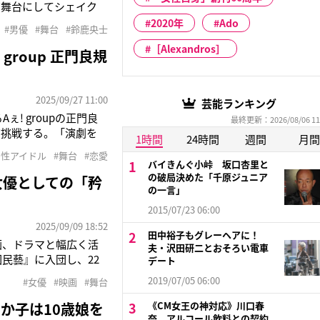
初舞台にしてシェイク
開幕に向け、日々稽古を
2020年
Ado
#男優
#舞台
#鈴鹿央士
ながら作品が練り上げ
［Alexandros］
roup 正門良規
2025/09/27 11:00
芸能ランキング
! groupの正門良
最終更新：2026/08/06 11
初挑戦する。「演劇を
1時間
24時間
週間
月間
佑）の『Romeo
男性アイドル
#舞台
#恋愛
美しいセリフを言ってみ
バイきんぐ小峠 坂口杏里と
の破局決めた「千原ジュニア
女優としての「矜
の一言」
2015/07/23 06:00
2025/09/09 18:52
田中裕子もグレーヘアに！
画、ドラマと幅広く活
夫・沢田研二とおそろい電車
団民藝』に入団し、22
デート
た舞台『アンネの日
2019/07/05 06:00
#女優
#映画
#舞台
邪で倒れ、急遽代役を
か子は10歳娘を
《CM女王の神対応》川口春
奈 アルコール飲料との契約