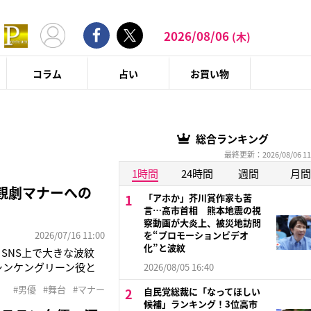
2026/08/06
(木)
コラム
占い
お買い物
総合ランキング
最終更新：2026/08/06 11
1時間
24時間
週間
月間
観劇マナーへの
「アホか」芥川賞作家も苦
言…高市首相 熊本地震の視
察動画が大炎上、被災地訪問
2026/07/16 11:00
を“プロモーションビデオ
化”と波紋
SNS上で大きな波紋
シンケングリーン役と
2026/08/05 16:40
13日、自身のXでこ
#男優
#舞台
#マナー
自民党総裁に「なってほしい
こえてるからね。舞台上
候補」ランキング！3位高市