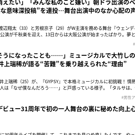
消えたい」「みんな私のこと嫌い」朝ドラ出演の
穏な意味深投稿”を連投…舞台出演中のなか心配の
an・渡辺翔太（33）と芳根京子（29）がW主演を務める舞台『ウェン
京公演が千秋楽を迎え、13日からは大阪公演が始まったばかり。夢
なか、ある共演者に心配が集まっていて――。その人物とは、本作
ベテラン女優・池谷のぶえ（55）。最近では連続テレビ小説『ばけ
好演し
そうになったことも……」ミュージカルで大竹しの
T・井上瑞稀が語る“苦難”を乗り越えられた“理由”
LITの井上瑞稀（25）が、『GYPSY』で本格ミュージカルに初挑戦！
人は「なぜ僕なんだろう……」と戸惑っている様子。「タルサは、
ターで、僕自身とはかけ離れています。歌やダンスが好きなところ
#男性
出した経験は僕にはないので（笑）。でも、タルサもいろいろなこ
。そ
デビュー31周年で初の一人舞台の裏に秘めた向上
月に30周年ライブを開催して、これまでを見つめ直したんです。やっ