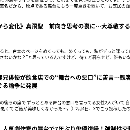
芸名だから、原点である舞台にもう一度重きを置いて、お芝居の
て気持ちを再確認するために一人芝居に臨んでいます」4月9日から
人舞台『ガールズ＆ボーイズ』で、主人公の女性「わたし」を演じ
スの脚本家のデ
から変化》真飛聖 前向き思考の裏に…大尊敬す
ると、台本のページをめくっても、めくっても、私がずっと喋って
さないかな？”と思っているんですけど、待てど暮らせど、誰もい
っていう……」こう言って稽古初旬の感想を語るのは女優の真飛聖（
劇場で、上演される一人舞台『ガールズ＆ボーイズ』で主人公の女
めて一人芝居に挑
実兄俳優が飲食店での“舞台への悪口”に苦言…観
ぐる論争に発展
の後ろの席で ずっととある舞台の悪口を言ってる女性2人がいて 
分悪くて ご飯が美味しくなかった…。》2月4日、Xでこう投稿した
彪は5人兄弟の三男で、次男は元「KAT-TUN」の田中聖（40）、四男
）という芸能一家の一人としても知られている。この投稿は5日15時
 人気劇作家の舞台で7年ぶり俳優復帰！強制性交