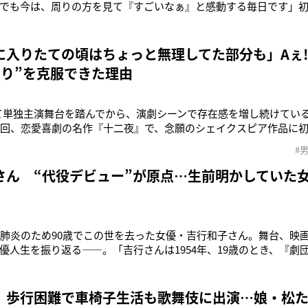
でも今は、周りの方を見て『すごいなぁ』と感動する毎日です」
悲劇『リア王』のエドガー役に挑む鈴鹿央士（25）。10月9日の
「ふだんは完成された舞台を見ていますが、稽古では改良を重ね
程を目の前で見られ
入りたての頃はちょっと無理してた部分も」Aぇ! g
知り”を克服できた理由
めて単独主演舞台を踏んでから、演劇シーンで存在感を増し続けているAぇ
今回、恋愛喜劇の名作『十二夜』で、念願のシェイクスピア作品に
、やっぱり一度は触れておきたいですよね。とくにみっちー（道枝駿
#
iet-ロミオとジュリエット-』を観劇したときは、いつか自分も詩的で
さん “代役デビュー”が原点…生前明かしていた
、肺炎のため90歳でこの世を去った女優・吉行和子さん。舞台、映
優人生を振り返る――。「吉行さんは1954年、19歳のとき、『劇
ューしました。吉行さんが主役を務めたのは、1957年に上演され
舞台の公演から1週間ほど経ったとき、主役を務めていた女優が風
なりました。
 歩行困難で車椅子生活も歌舞伎に出演…娘・松た