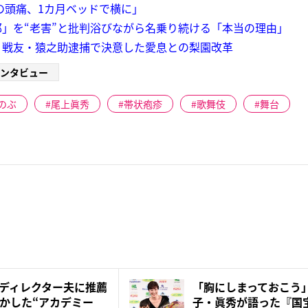
の頭痛、1カ月ベッドで横に」
」を“老害”と批判浴びながら名乗り続ける「本当の理由」
！戦友・猿之助逮捕で決意した愛息との梨園改革
ンタビュー
のぶ
尾上眞秀
帯状疱疹
歌舞伎
舞台
ディレクター夫に推薦
「胸にしまっておこう
かした“アカデミー
子・眞秀が語った『国宝