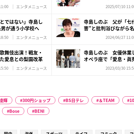
11:00
エンタメニュース
2025/07/10 11:0
とではない」寺島し
寺島しのぶ 父が「七
長男が通う小学校へ
害”と批判浴びながら
当...
18:50
エンタメニュース
2024/06/27 11:0
歌舞伎出演！戦友・
寺島しのぶ 女優休業
た愛息との梨園改革
オペラ座で「愛息・眞
の夢
15:50
エンタメニュース
2023/03/30 15:5
凌輝
300円ショップ
BS日テレ
＆TEAM
1
Bose
BENI
国内
海外
スポーツ
ライフ
コミック
コ