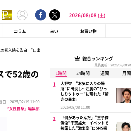
2026/08/08
(土)
コラム
占い
お買い物
歳の初入院を告白…“口出
総合ランキング
最終更新：2026/08/08 20
で52歳の
1時間
24時間
週間
月間
大野智 “お気に入りの場
所”に出没し…左腕の“びっ
しりタトゥー”に現れた「驚
きの異変」
：2025/02/19 11:00
2026/08/08 11:00
『女性自身』編集部
「何があったんだ」“王子様
俳優”千葉雄大 イベントで
披露した“激変姿”にSNS衝