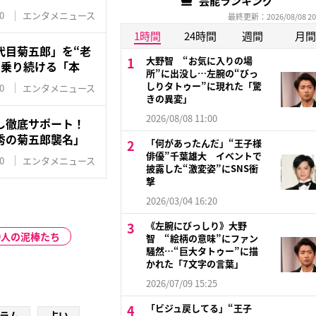
芸能ランキング
0
エンタメニュース
最終更新：2026/08/08 20
1時間
24時間
週間
月間
代目菊五郎」を“老
大野智 “お気に入りの場
名乗り続ける「本
所”に出没し…左腕の“びっ
しりタトゥー”に現れた「驚
0
エンタメニュース
きの異変」
2026/08/08 11:00
し徹底サポート！
秀の菊五郎襲名」
「何があったんだ」“王子様
俳優”千葉雄大 イベントで
0
エンタメニュース
披露した“激変姿”にSNS衝
撃
2026/03/04 16:20
《左腕にびっしり》大野
0人の泥棒たち
智 “絵柄の意味”にファン
騒然…“巨大タトゥー”に描
かれた「7文字の言葉」
2026/07/09 15:25
「ビジュ戻してる」“王子
ラム
占い