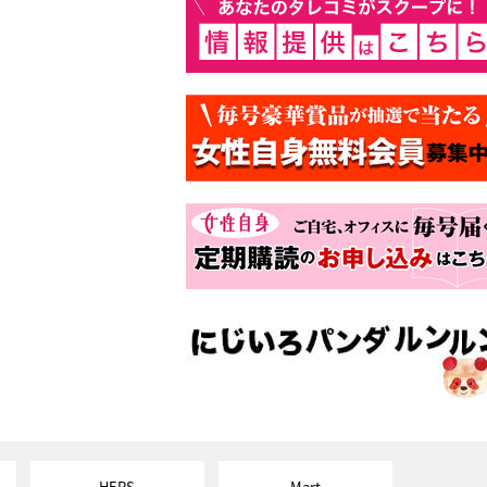
HERS
Mart