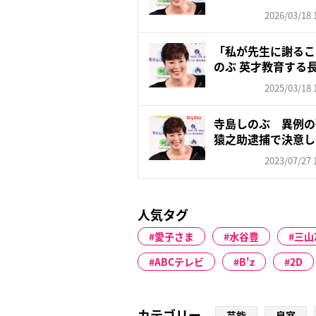
賞...
2026/03/18 
「私が先生に謝るこ
のぶ 英才教育する
の“...
2025/03/18 
寺島しのぶ 異例の
猿之助逮捕で決意し
2023/07/27 
人気タグ
愛子さま
水谷豊
三山
ABCテレビ
B'z
2D
カテゴリー
芸能
皇室