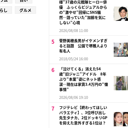
様”37歳の元戦隊ヒーロー俳
優 ふっくらビジュアルから
らし
グルメ
の“激やせ”回帰にSNS騒
然…語っていた“加齢を気に
しない”心境
2026/08/08 11:00
菅野美穂長男がイケメンすぎ
ると話題 公園で堺雅人より
有名人
2018/05/24 16:00
「泣けてくる」消えた54
歳“旧ジャニ”アイドル 8年
ぶり“本業”姿にネット感
涙…現在は家賃3.4万円の“懐
事情”
2026/08/06 19:10
フジテレビ【終わってほしい
バラエティ】、3位呼び出し
先生タナカ、2位ドッキリGP
を抑えた意外すぎる1位は？