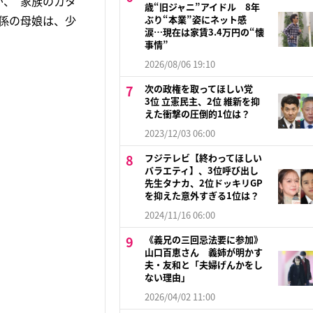
、“家族のカタ
歳“旧ジャニ”アイドル 8年
係の母娘は、少
ぶり“本業”姿にネット感
涙…現在は家賃3.4万円の“懐
事情”
2026/08/06 19:10
次の政権を取ってほしい党
3位 立憲民主、2位 維新を抑
えた衝撃の圧倒的1位は？
2023/12/03 06:00
フジテレビ【終わってほしい
バラエティ】、3位呼び出し
先生タナカ、2位ドッキリGP
を抑えた意外すぎる1位は？
2024/11/16 06:00
《義兄の三回忌法要に参加》
山口百恵さん 義姉が明かす
夫・友和と「夫婦げんかをし
ない理由」
2026/04/02 11:00