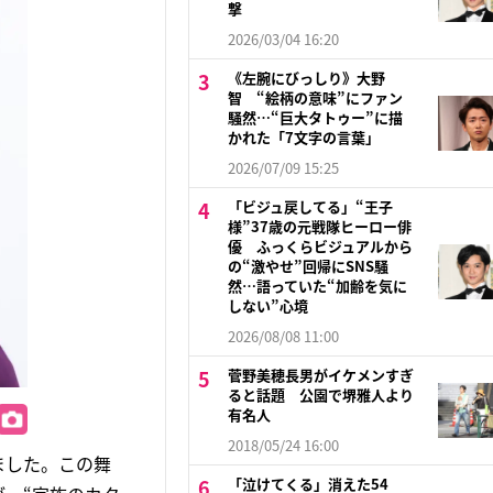
撃
2026/03/04 16:20
《左腕にびっしり》大野
智 “絵柄の意味”にファン
騒然…“巨大タトゥー”に描
かれた「7文字の言葉」
2026/07/09 15:25
「ビジュ戻してる」“王子
様”37歳の元戦隊ヒーロー俳
優 ふっくらビジュアルから
の“激やせ”回帰にSNS騒
然…語っていた“加齢を気に
しない”心境
2026/08/08 11:00
菅野美穂長男がイケメンすぎ
ると話題 公園で堺雅人より
有名人
2018/05/24 16:00
ました。この舞
「泣けてくる」消えた54