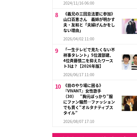
2024/11/16 06:00
《義兄の三回忌法要に参加》
山口百恵さん 義姉が明かす
夫・友和と「夫婦げんかをし
ない理由」
2026/04/02 11:00
「一生テレビで見たくない不
祥事タレント」5位渡部建、
4位斉藤慎二を抑えたワース
ト3は？【2026年版】
2026/06/17 11:00
《目のやり場に困る》
『VIVANT』女性歌手
（30） “胸元ぽっかり”服
にファン騒然…ファッション
でも貫く“オルタナティブス
タイル”
2026/08/07 17:10