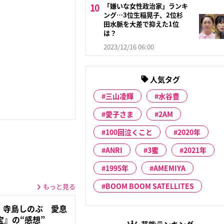
「嫌いな女性政治家」ランキ
ング…3位生稲晃子、2位杉
田水脈を大差で抑えた1位
は？
2023/12/16 06:00
人気タグ
三山凌輝
水谷豊
愛子さま
2AM
100回泣くこと
2020年
ANRI
3蜜
2021年
1995年
AMEMIYA
BOOM BOOM SATELLITES
もっと見る
」寺島しのぶ 愛息
』の“感想”