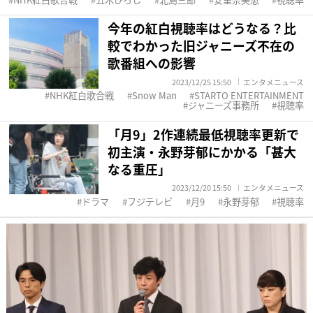
今年の紅白視聴率はどうなる？比
較でわかった旧ジャニーズ不在の
歌番組への影響
2023/12/25 15:50
エンタメニュース
NHK紅白歌合戦
Snow Man
STARTO ENTERTAINMENT
ジャニーズ事務所
視聴率
「月9」2作連続最低視聴率更新で
初主演・永野芽郁にかかる「甚大
なる重圧」
2023/12/20 15:50
エンタメニュース
ドラマ
フジテレビ
月9
永野芽郁
視聴率