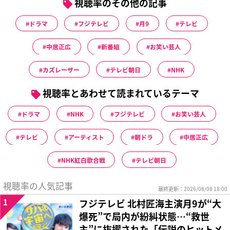
視聴率のその他の記事
ドラマ
フジテレビ
月9
テレビ
中居正広
新番組
お笑い芸人
カズレーザー
テレビ朝日
NHK
視聴率とあわせて読まれているテーマ
ドラマ
NHK
フジテレビ
お笑い芸人
テレビ
アーティスト
朝ドラ
中居正広
NHK紅白歌合戦
テレビ朝日
視聴率の人気記事
最終更新：2026/08/08 18:00
1
フジテレビ 北村匠海主演月9が“大
爆死”で局内が紛糾状態…“救世
主”に抜擢された「伝説のヒットメ