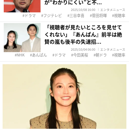
が“わかりにくい”と不...
2025/10/08 16:00
エンタメニュース
ドラマ
フジテレビ
三谷幸喜
菅田将暉
視聴率
「視聴者が見たいところを見せて
くれない」『あんぱん』前半は絶
賛の嵐も後半の失速招...
2025/10/04 06:00
エンタメニュース
NHK
あんぱん
ドラマ
今田美桜
朝ドラ
視聴率