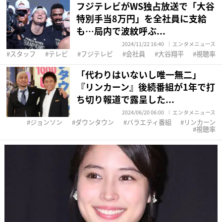
フジテレビがWS独占放送で「大谷
特別手当8万円」を全社員に支給
も…局内で波紋呼ぶ...
2024/11/22 16:40
エンタメニュース
スタッフ
テレビ
フジテレビ
会社員
大谷翔平
視聴率
「代わりはいないし唯一無二」
『リンカーン』後続番組が1年で打
ち切り報道で露呈した...
2024/06/20 06:00
エンタメニュース
ジョンソン
ダウンタウン
バラエティ番組
リンカーン
視聴率