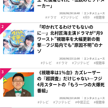
ーカー」
2026/06/30 16:40
エンタメニュース
ドラマ
フジテレビ
月9
視聴率
2
「叩かれてるわけでもないの
に…」北村匠海主演ドラマが“月9
ワースト”視聴率を大幅更新の衝
撃…フジ局内でも“原因不明”のナ
ゾ
2026/06/15 11:00
エンタメニュース
テレビ
ドラマ
フジテレビ
視聴率
3
《視聴率は1％台》カズレーザー
の『超調査』だけじゃない…フジ
4月スタートの「もう一つの大爆死
番組」
2026/06/10 14:00
エンタメニュース
テレビ
フジテレビ
中居正広
視聴率