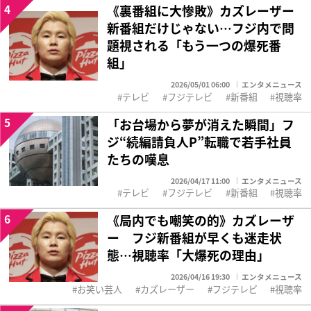
4
《裏番組に大惨敗》カズレーザー
新番組だけじゃない…フジ内で問
題視される「もう一つの爆死番
組」
2026/05/01 06:00
エンタメニュース
テレビ
フジテレビ
新番組
視聴率
5
「お台場から夢が消えた瞬間」フ
ジ“続編請負人P”転職で若手社員
たちの嘆息
2026/04/17 11:00
エンタメニュース
テレビ
フジテレビ
新番組
視聴率
6
《局内でも嘲笑の的》カズレーザ
ー フジ新番組が早くも迷走状
態…視聴率「大爆死の理由」
2026/04/16 19:30
エンタメニュース
お笑い芸人
カズレーザー
フジテレビ
視聴率