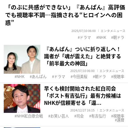
「のぶに共感ができない」『あんぱん』高評価
でも視聴率不調…指摘される“ヒロインへの困
惑”
2025/07/10 06:00
エンタメニュース
ドラマ
NHK
朝ドラ
『あんぱん』ついに折り返しへ！
識者が「魂が震えた」と絶賛する
「前半最大の神回」
2025/07/10 06:00
エンタメニュース
NHK
あんぱん
ドラマ
今田美桜
朝ドラ
視聴率
早くも検討開始された紅白司会
「ポスト有吉弘行」最有力候補は
NHKが信頼寄せる「還...
2024/12/27 16:15
エンタメニュース
NHK紅白歌合戦
お笑い芸人
司会
有吉弘行
視聴率
還暦