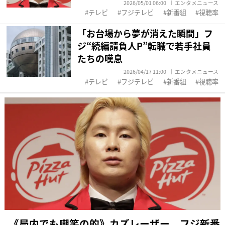
2026/05/01 06:00
エンタメニュース
テレビ
フジテレビ
新番組
視聴率
「お台場から夢が消えた瞬間」フ
ジ“続編請負人P”転職で若手社員
たちの嘆息
2026/04/17 11:00
エンタメニュース
テレビ
フジテレビ
新番組
視聴率
《局内でも嘲笑の的》カズレーザー フジ新番