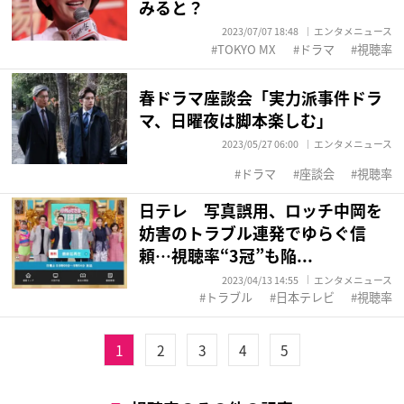
みると？
2023/07/07 18:48
エンタメニュース
TOKYO MX
ドラマ
視聴率
春ドラマ座談会「実力派事件ドラ
マ、日曜夜は脚本楽しむ」
2023/05/27 06:00
エンタメニュース
ドラマ
座談会
視聴率
日テレ 写真誤用、ロッチ中岡を
妨害のトラブル連発でゆらぐ信
頼…視聴率“3冠”も陥...
2023/04/13 14:55
エンタメニュース
トラブル
日本テレビ
視聴率
1
2
3
4
5