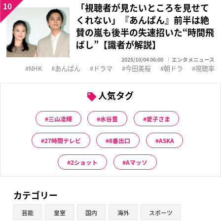
10
「視聴者が見たいところを見せて
くれない」『あんぱん』前半は絶
賛の嵐も後半の失速招いた“時間飛
ばし”【識者が解説】
2025/10/04 06:00
エンタメニュース
NHK
あんぱん
ドラマ
今田美桜
朝ドラ
視聴率
人気タグ
三山凌輝
水谷豊
愛子さま
27時間テレビ
8番出口
ASKA
2ショット
Aマッソ
カテゴリー
芸能
皇室
国内
海外
スポーツ