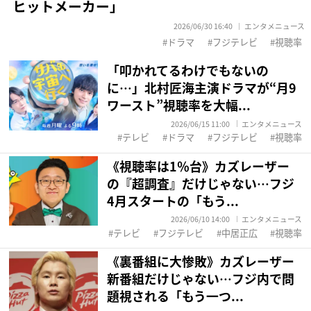
ヒットメーカー」
2026/06/30 16:40
エンタメニュース
ドラマ
フジテレビ
視聴率
「叩かれてるわけでもないの
に…」北村匠海主演ドラマが“月9
ワースト”視聴率を大幅...
2026/06/15 11:00
エンタメニュース
テレビ
ドラマ
フジテレビ
視聴率
《視聴率は1％台》カズレーザー
の『超調査』だけじゃない…フジ
4月スタートの「もう...
2026/06/10 14:00
エンタメニュース
テレビ
フジテレビ
中居正広
視聴率
《裏番組に大惨敗》カズレーザー
新番組だけじゃない…フジ内で問
題視される「もう一つ...