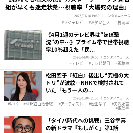
組が早くも迷走状態…視聴率「大爆死の理由」
2026/04/16 19:30
エンタメニュース
フジテレビ
お笑い芸人
視聴率
《4月1週のテレビ界は“ほぼ撃
沈”の中…》プライム帯で世帯視聴
率10％超えた「民...
2026/04/07 16:00
エンタメニュース
テレビ
テレビ朝日
視聴率
松田聖子『紅白』後出し“究極の大
トリ”が波紋…NHKで検討されて
いた「もう一人の...
2026/01/04 11:00
エンタメニュース
NHK
NHK紅白歌合戦
アーティスト
松田聖子
矢沢永吉
視聴率
「タイパ時代への挑戦」三谷幸喜
の新ドラマ『もしがく』第1話