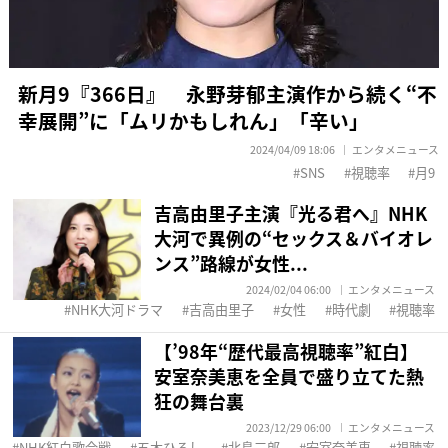
新月9『366日』 永野芽郁主演作から続く“不
幸展開”に「ムリかもしれん」「辛い」
2024/04/09 18:06
エンタメニュース
SNS
視聴率
月9
吉高由里子主演『光る君へ』NHK
大河で異例の“セックス＆バイオレ
ンス”路線が女性...
2024/02/04 06:00
エンタメニュース
NHK大河ドラマ
吉高由里子
女性
時代劇
視聴率
【’98年“歴代最高視聴率”紅白】
安室奈美恵を全員で盛り立てた熱
狂の舞台裏
2023/12/29 06:00
エンタメニュース
NHK紅白歌合戦
五木ひろし
北島三郎
安室奈美恵
視聴率