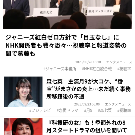
ジャニーズ紅白ゼロ方針で「目玉なし」に
NHK関係者も戦々恐々…視聴率と報道姿勢の
間で葛藤も
2023/09/28 16:20
エンタメニュース
ジャニーズ事務所
NHK紅白歌合戦
視聴率
森七菜 主演月9が大コケ、“番
宣”がまさかの炎上…未だ続く事務
所移籍後の不遇
2023/09/23 06:00
エンタメニュース
フジテレビ
恋愛ドラマ
月9
森七菜
視聴率
『科捜研の女』も！季節外れの8
月スタートドラマの狙いを聞いて