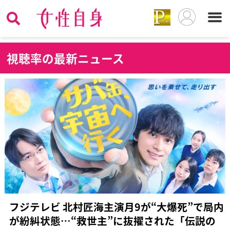
視
聴率の最新ニュース
フジテレビ 北村匠海主演月9が“大爆死”で局内
が紛糾状態…“救世主”に抜擢された「伝説の