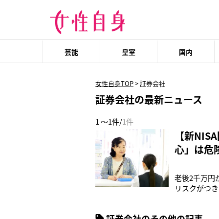
芸能
皇室
国内
女性自身TOP
>
証券会社
証券会社の最新ニュース
1 ～1件/
1件
【新NI
心」は危
老後2千万円
リスクがつき
足2024年
170万件と
証券会社のその他の記事
といえるで