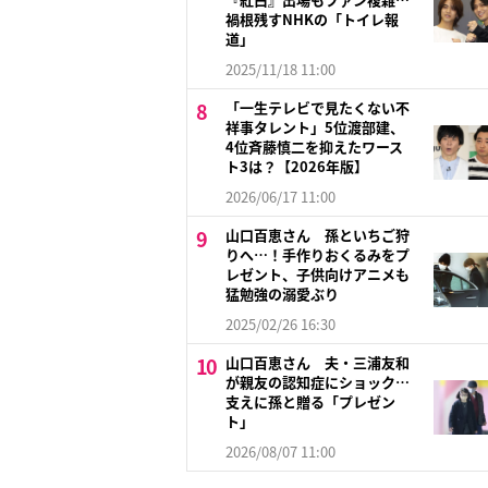
禍根残すNHKの「トイレ報
道」
2025/11/18 11:00
「一生テレビで見たくない不
祥事タレント」5位渡部建、
4位斉藤慎二を抑えたワース
ト3は？【2026年版】
2026/06/17 11:00
山口百恵さん 孫といちご狩
りへ…！手作りおくるみをプ
レゼント、子供向けアニメも
猛勉強の溺愛ぶり
2025/02/26 16:30
山口百恵さん 夫・三浦友和
が親友の認知症にショック…
支えに孫と贈る「プレゼン
ト」
2026/08/07 11:00