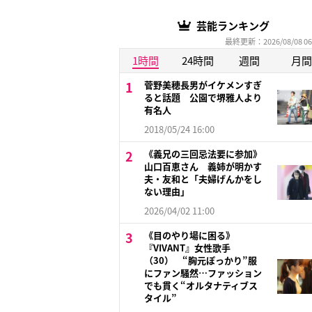
芸能ランキング
最終更新：2026/08/08 06
1時間
24時間
週間
月間
菅野美穂長男がイケメンすぎ
ると話題 公園で堺雅人より
有名人
2018/05/24 16:00
《義兄の三回忌法要に参加》
山口百恵さん 義姉が明かす
夫・友和と「夫婦げんかをし
ない理由」
2026/04/02 11:00
《目のやり場に困る》
『VIVANT』女性歌手
（30） “胸元ぽっかり”服
にファン騒然…ファッション
でも貫く“オルタナティブス
タイル”