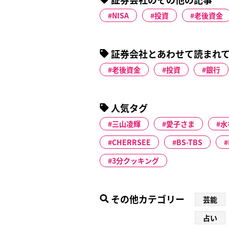
NISA
投資
老後資金
証券会社とあわせて読まれ
老後資金
投資
銀行
人気タグ
三山凌輝
愛子さま
水
CHERRSEE
BS-TBS
3分クッキング
その他カテゴリー
芸能
占い