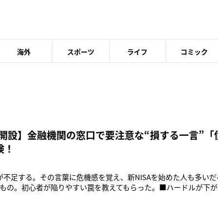
海外
スポーツ
ライフ
コミック
SA開設】金融機関の窓口で要注意な“損する一言”
険！
が不足する。その言葉に危機感を覚え、新NISAを始めた人も多い
もの。初心者が陥りやすい罠を教えてもらった。■ハードルが下が
に改正された新しい少額投資非課税制度（新NISA）が人気だ。1～3
、前年同期と比べて3.2倍に達する。「新NISAになり、長い目で資