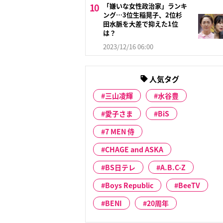
「嫌いな女性政治家」ランキ
ング…3位生稲晃子、2位杉
田水脈を大差で抑えた1位
は？
2023/12/16 06:00
人気タグ
三山凌輝
水谷豊
愛子さま
BiS
7 MEN 侍
CHAGE and ASKA
BS日テレ
A.B.C-Z
Boys Republic
BeeTV
BENI
20周年