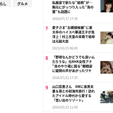
私服姿で新たな“絵柄”が…
らし
グルメ
胸元にがっつり入った“鳥の
翼”も話題に
2026/07/17 17:30
愛子さま“お婿様候補”に東
大卒のハイスペ華道王子が急
浮上！村上天皇の末裔で祖母
は元副大臣
2023/03/15 06:00
「野球なんかどうでも良いん
だろうな」元NHK女性アナ
“目のやり場に困る”観戦姿
に疑問の声があがったワケ
2026/07/22 17:55
山口百恵さん GWに長男夫
妻＆孫との初海外旅行！訪れ
たアイドル時代から愛する
「思い出のリゾート」
2026/05/22 11:00