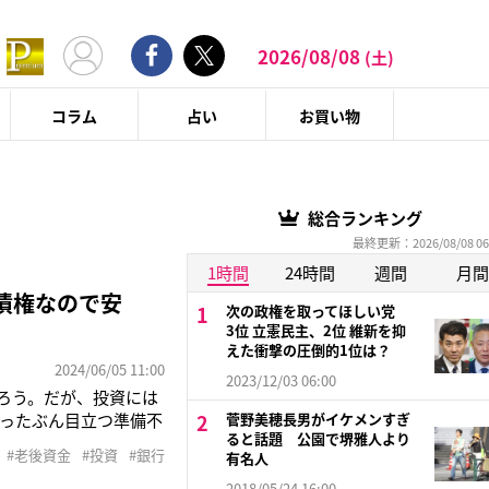
2026/08/08
(土)
コラム
占い
お買い物
総合ランキング
最終更新：2026/08/08 06
1時間
24時間
週間
月間
「債権なので安
次の政権を取ってほしい党
3位 立憲民主、2位 維新を抑
えた衝撃の圧倒的1位は？
2024/06/05 11:00
2023/12/03 06:00
だろう。だが、投資には
ったぶん目立つ準備不
菅野美穂長男がイケメンすぎ
ると話題 公園で堺雅人より
月の新規口座開設数は約
#老後資金
#投資
#銀行
有名人
産形成できる環境が整った
2018/05/24 16:00