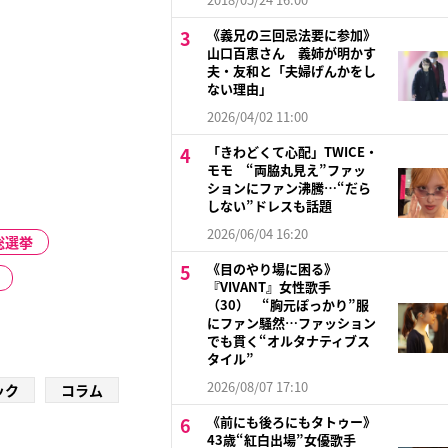
《義兄の三回忌法要に参加》
山口百恵さん 義姉が明かす
夫・友和と「夫婦げんかをし
ない理由」
2026/04/02 11:00
「きわどくて心配」TWICE・
モモ “両脇丸見え”ファッ
ションにファン沸騰…“だら
しない”ドレスも話題
2026/06/04 16:20
総選挙
《目のやり場に困る》
『VIVANT』女性歌手
（30） “胸元ぽっかり”服
にファン騒然…ファッション
でも貫く“オルタナティブス
タイル”
2026/08/07 17:10
ック
コラム
《前にも後ろにもタトゥー》
43歳“紅白出場”女優歌手