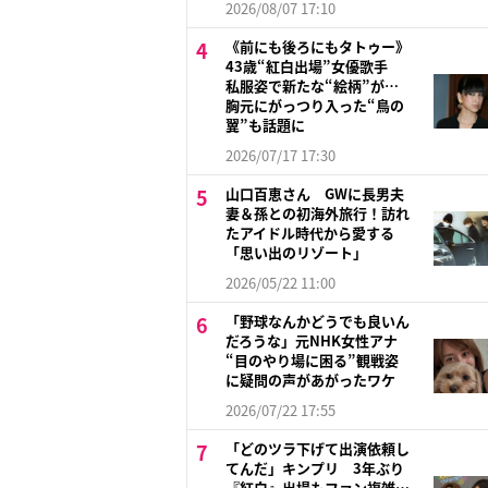
2026/08/07 17:10
《前にも後ろにもタトゥー》
43歳“紅白出場”女優歌手
私服姿で新たな“絵柄”が…
胸元にがっつり入った“鳥の
翼”も話題に
2026/07/17 17:30
山口百恵さん GWに長男夫
妻＆孫との初海外旅行！訪れ
たアイドル時代から愛する
「思い出のリゾート」
2026/05/22 11:00
「野球なんかどうでも良いん
だろうな」元NHK女性アナ
“目のやり場に困る”観戦姿
に疑問の声があがったワケ
2026/07/22 17:55
「どのツラ下げて出演依頼し
てんだ」キンプリ 3年ぶり
『紅白』出場もファン複雑…