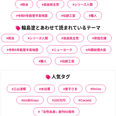
政治
自由民主党
シリーズ人間
令和6年能登半島地震
伝統工芸
職人
輪島塗とあわせて読まれているテーマ
政治
シリーズ人間
自由民主党
岸田文雄
令和6年能登半島地震
ニューヨーク
内閣総理大臣
職人
伝統工芸
人気タグ
三山凌輝
水谷豊
愛子さま
9nine
AmBitious
200万円
Cocomi
「女性自身」創刊60周年