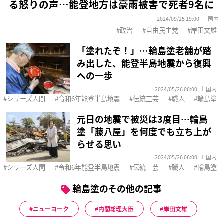
る怒りの声…能登地方は豪雨被害で死者9名に
2024/09/25 19:00
国内
政治
自由民主党
岸田文雄
「塗れたぞ！」…輪島塗老舗が踏
み出した、能登半島地震から復興
への一歩
2024/05/26 06:00
国内
シリーズ人間
令和6年能登半島地震
伝統工芸
職人
輪島塗
元日の地震で被災は3度目…輪島
塗「藤八屋」を何度でも立ち上が
らせる思い
2024/05/26 06:00
国内
シリーズ人間
令和6年能登半島地震
伝統工芸
職人
輪島塗
輪島塗のその他の記事
ニューヨーク
内閣総理大臣
岸田文雄