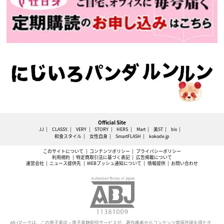
Official Site
JJ
CLASSY.
VERY
STORY
HERS
Mart
美ST
bis
和食スタイル
女性自身
SmartFLASH
kokode.jp
このサイトについて
コンテンツポリシー
プライバシーポリシー
利用規約
特定商取引法に基づく表記
広告掲載について
運営会社
ニュース提供先
WEBプッシュ通知について
情報提供
お問い合わせ
ABJマークは、この電子書店・電子書籍配信サービスが、著作権者からコンテンツ使用許諾を得た正