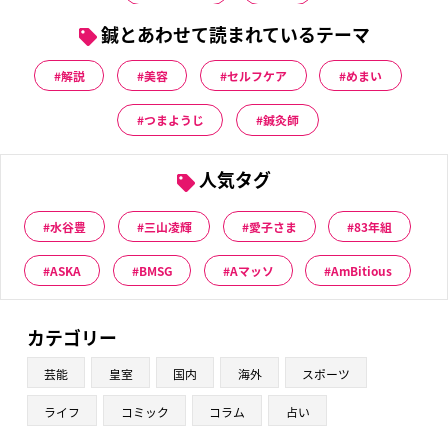
鍼とあわせて読まれているテーマ
解説
美容
セルフケア
めまい
つまようじ
鍼灸師
人気タグ
水谷豊
三山凌輝
愛子さま
83年組
ASKA
BMSG
Aマッソ
AmBitious
カテゴリー
芸能
皇室
国内
海外
スポーツ
ライフ
コミック
コラム
占い