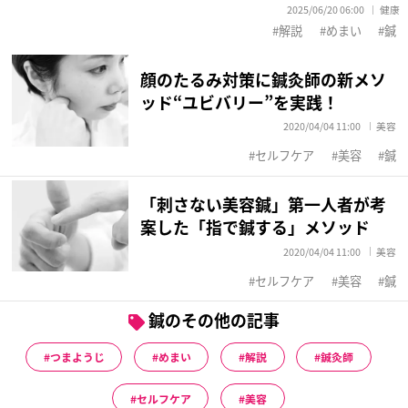
2025/06/20 06:00
健康
解説
めまい
鍼
顔のたるみ対策に鍼灸師の新メソ
ッド“ユビバリー”を実践！
2020/04/04 11:00
美容
セルフケア
美容
鍼
「刺さない美容鍼」第一人者が考
案した「指で鍼する」メソッド
2020/04/04 11:00
美容
セルフケア
美容
鍼
鍼のその他の記事
つまようじ
めまい
解説
鍼灸師
セルフケア
美容