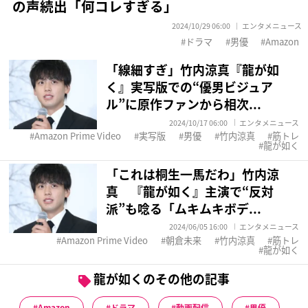
の声続出「何コレすぎる」
2024/10/29 06:00
エンタメニュース
ドラマ
男優
Amazon
「線細すぎ」竹内涼真『龍が如
く』実写版での“優男ビジュア
ル”に原作ファンから相次...
2024/10/17 06:00
エンタメニュース
Amazon Prime Video
実写版
男優
竹内涼真
筋トレ
龍が如く
「これは桐生一馬だわ」竹内涼
真 『龍が如く』主演で“反対
派”も唸る「ムキムキボデ...
2024/06/05 16:00
エンタメニュース
Amazon Prime Video
朝倉未来
竹内涼真
筋トレ
龍が如く
龍が如くのその他の記事
Amazon
ドラマ
動画配信
男優