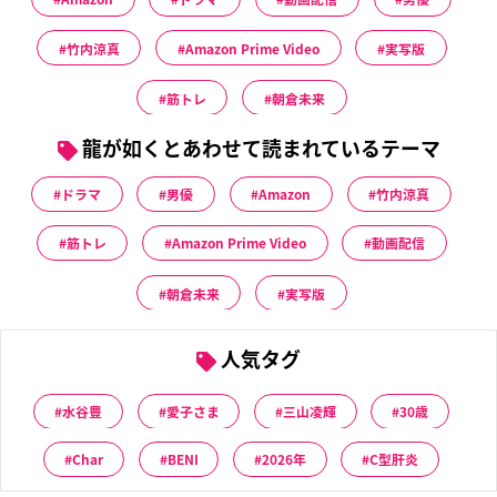
竹内涼真
Amazon Prime Video
実写版
筋トレ
朝倉未来
龍が如くとあわせて読まれているテーマ
ドラマ
男優
Amazon
竹内涼真
筋トレ
Amazon Prime Video
動画配信
朝倉未来
実写版
人気タグ
水谷豊
愛子さま
三山凌輝
30歳
Char
BENI
2026年
C型肝炎