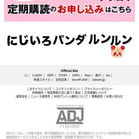
Official Site
JJ
CLASSY.
VERY
STORY
HERS
Mart
美ST
bis
和食スタイル
女性自身
SmartFLASH
kokode.jp
このサイトについて
コンテンツポリシー
プライバシーポリシー
利用規約
特定商取引法に基づく表記
広告掲載について
運営会社
ニュース提供先
WEBプッシュ通知について
情報提供
お問い合わせ
ABJマークは、この電子書店・電子書籍配信サービスが、著作権者からコンテンツ使用許諾を得た正
規版配信サービスであることを示す登録商標（登録番号 第6091713号）です。