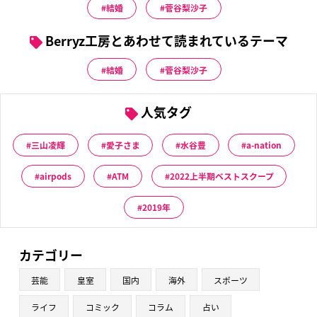
結婚
菅谷梨沙子
Berryz工房とあわせて読まれているテーマ
結婚
菅谷梨沙子
人気タグ
三山凌輝
愛子さま
水谷豊
a-nation
airpods
ATM
2022上半期ベストスクープ
2019年
カテゴリー
芸能
皇室
国内
海外
スポーツ
ライフ
コミック
コラム
占い