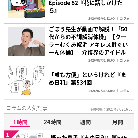
Épisode 82『花に話しかけた
ら』
2026/08/01 11:00
コラム
ごぼう先生が動画で解説！「50
代からの不調解消体操」【クー
ラーむくみ解消 アキレス腱ぐい
ーん体操】｜介護界のアイドル
2026/07/31 16:00
コラム
「嘘も方便」というけれど『ま
め日和』第534回
2026/07/31 06:00
コラム
コラムの人気記事
最終更新：2026/08/07 16:00
1時間
24時間
週間
月間
1
悟った息子『まめ日和』第535