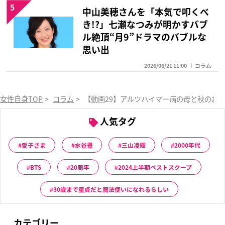
5
中山美穂さんを「本気で叩くべ
き!?」七瀬なつみが明かすバブ
ル絶頂“月9”ドラマのバブルな
思い出
2026/06/21 11:00
コラム
女性自身TOP
>
コラム
>
【動画29】アルツハイマー病の母と秋のお
人気タグ
愛子さま
水谷豊
三山凌輝
2000年代
BTS
20周年
2024上半期ベストスクープ
30歳まで童貞だと魔法使いになれるらしい
カテゴリー