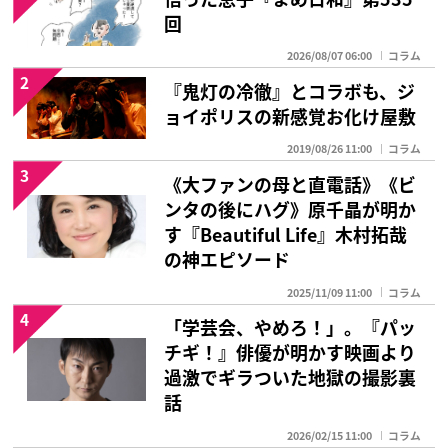
回
2026/08/07 06:00
コラム
2
『鬼灯の冷徹』とコラボも、ジ
ョイポリスの新感覚お化け屋敷
2019/08/26 11:00
コラム
3
《大ファンの母と直電話》《ビ
ンタの後にハグ》原千晶が明か
す『Beautiful Life』木村拓哉
の神エピソード
2025/11/09 11:00
コラム
4
「学芸会、やめろ！」。『パッ
チギ！』俳優が明かす映画より
過激でギラついた地獄の撮影裏
話
2026/02/15 11:00
コラム