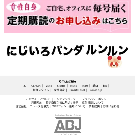
Official Site
JJ
CLASSY.
VERY
STORY
HERS
Mart
美ST
bis
和食スタイル
女性自身
SmartFLASH
kokode.jp
このサイトについて
コンテンツポリシー
プライバシーポリシー
利用規約
特定商取引法に基づく表記
広告掲載について
運営会社
ニュース提供先
WEBプッシュ通知について
情報提供
お問い合わせ