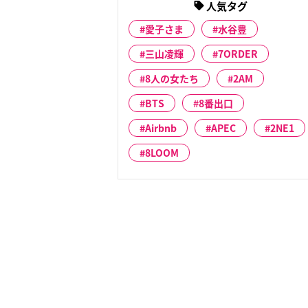
人気タグ
愛子さま
水谷豊
三山凌輝
7ORDER
8人の女たち
2AM
BTS
8番出口
Airbnb
APEC
2NE1
8LOOM