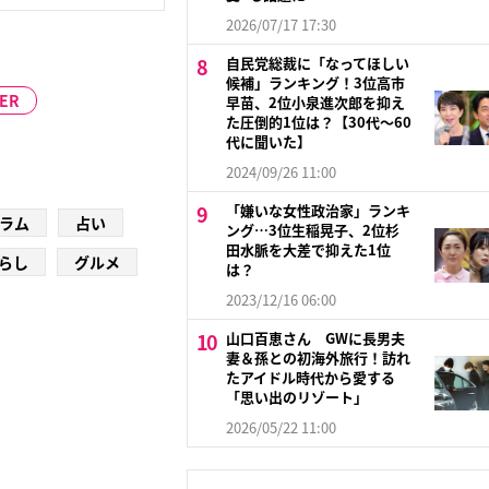
2026/07/17 17:30
自民党総裁に「なってほしい
候補」ランキング！3位高市
ER
早苗、2位小泉進次郎を抑え
た圧倒的1位は？【30代〜60
代に聞いた】
2024/09/26 11:00
「嫌いな女性政治家」ランキ
ラム
占い
ング…3位生稲晃子、2位杉
田水脈を大差で抑えた1位
らし
グルメ
は？
2023/12/16 06:00
山口百恵さん GWに長男夫
妻＆孫との初海外旅行！訪れ
たアイドル時代から愛する
「思い出のリゾート」
2026/05/22 11:00