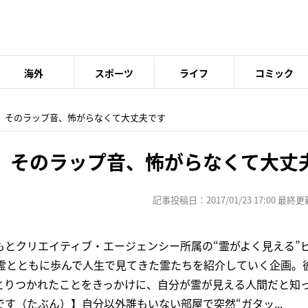
海外
スポーツ
ライフ
コミック
論】そのラップ音、怖がらなくて大丈夫です
】そのラップ音、怖がらなくて大丈
記事投稿日：2017/01/23 17:00 最終更新日
もとクリエイティブ・エージェンシー所属の“霊がよく見える”
、霊とともに歩んで人生で見てきた霊たちを紹介していく企画。
とりつかれたことをきっかけに、自分が霊が見える人間だと知
す（たぶん）】自分以外誰もいない部屋で突然“ガタッ...