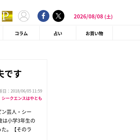
2026/08/08
(土)
コラム
占い
お買い物
夫です
：2018/06/05 11:59
シークエンスはやとも
ピン芸人・シー
彼は小学3年生の
った。【そのラ