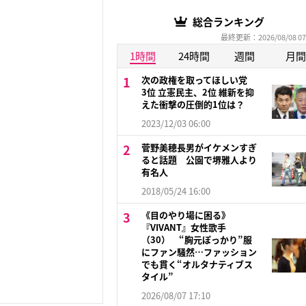
総合ランキング
最終更新：2026/08/08 07
1時間
24時間
週間
月間
次の政権を取ってほしい党
3位 立憲民主、2位 維新を抑
えた衝撃の圧倒的1位は？
2023/12/03 06:00
菅野美穂長男がイケメンすぎ
ると話題 公園で堺雅人より
有名人
2018/05/24 16:00
《目のやり場に困る》
『VIVANT』女性歌手
（30） “胸元ぽっかり”服
にファン騒然…ファッション
でも貫く“オルタナティブス
タイル”
2026/08/07 17:10