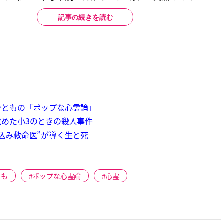
記事の続きを読む
やともの「ポップな心霊論」
めた小3のときの殺人事件
込み救命医”が導く生と死
とも
ポップな心霊論
心霊