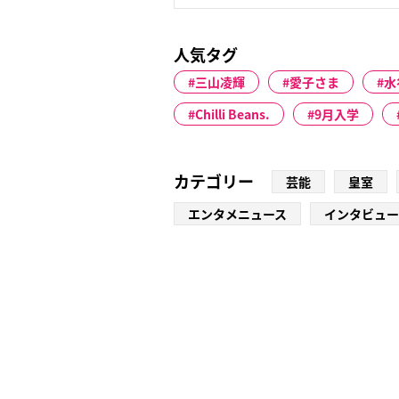
人気タグ
三山凌輝
愛子さま
水
Chilli Beans.
9月入学
カテゴリー
芸能
皇室
エンタメニュース
インタビュー