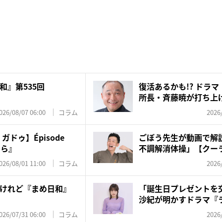
和』第535回
復活あるかも!? ドラ
所長・斉藤暁が打ち上
た...
026/08/07 06:00
コラム
2026
ドゥ】Épisode
ごぼう先生が動画で解説
たら』
不調解消体操」【クー
ア...
026/08/01 11:00
コラム
2026
けれど『まめ日和』
「誕生日プレゼントを
沙紀が明かすドラマ『
めと...
026/07/31 06:00
コラム
2026