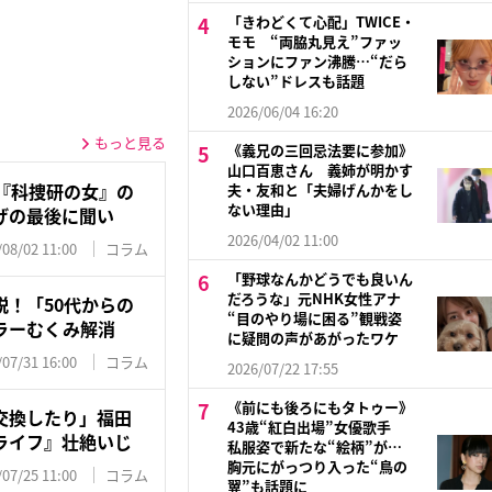
「きわどくて心配」TWICE・
モモ “両脇丸見え”ファッ
ションにファン沸騰…“だら
しない”ドレスも話題
2026/06/04 16:20
もっと見る
《義兄の三回忌法要に参加》
山口百恵さん 義姉が明かす
マ『科捜研の女』の
夫・友和と「夫婦げんかをし
ない理由」
げの最後に聞い
2026/04/02 11:00
/08/02 11:00
コラム
「野球なんかどうでも良いん
だろうな」元NHK女性アナ
！「50代からの
“目のやり場に困る”観戦姿
ラーむくみ解消
に疑問の声があがったワケ
/07/31 16:00
コラム
2026/07/22 17:55
《前にも後ろにもタトゥー》
交換したり」福田
43歳“紅白出場”女優歌手
ライフ』壮絶いじ
私服姿で新たな“絵柄”が…
胸元にがっつり入った“鳥の
/07/25 11:00
コラム
翼”も話題に