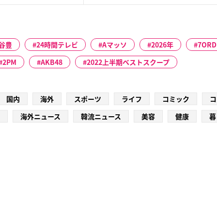
谷豊
24時間テレビ
Aマッソ
2026年
7ORD
2PM
AKB48
2022上半期ベストスクープ
国内
海外
スポーツ
ライフ
コミック
コ
海外ニュース
韓流ニュース
美容
健康
暮