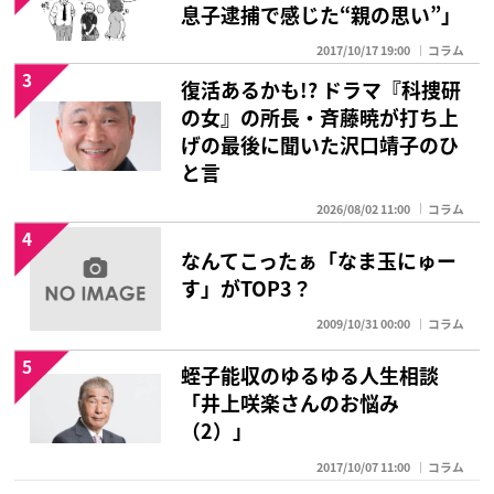
息子逮捕で感じた“親の思い”」
2017/10/17 19:00
コラム
3
復活あるかも!? ドラマ『科捜研
の女』の所長・斉藤暁が打ち上
げの最後に聞いた沢口靖子のひ
と言
2026/08/02 11:00
コラム
4
なんてこったぁ「なま玉にゅー
す」がTOP3？
2009/10/31 00:00
コラム
5
蛭子能収のゆるゆる人生相談
「井上咲楽さんのお悩み
（2）」
2017/10/07 11:00
コラム