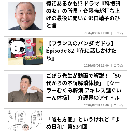
復活あるかも!? ドラマ『科捜研
の女』の所長・斉藤暁が打ち上
げの最後に聞いた沢口靖子のひ
と言
2026/08/02 11:00
コラム
【フランスのパンダ ガドゥ】
Épisode 82『花に話しかけた
ら』
2026/08/01 11:00
コラム
ごぼう先生が動画で解説！「50
代からの不調解消体操」【クー
ラーむくみ解消 アキレス腱ぐい
ーん体操】｜介護界のアイドル
2026/07/31 16:00
コラム
「嘘も方便」というけれど『ま
め日和』第534回