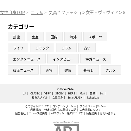
女性自身TOP
>
コラム
>
気高きファッション女王・ヴィヴィアンを描
カテゴリー
芸能
皇室
国内
海外
スポーツ
ライフ
コミック
コラム
占い
エンタメニュース
インタビュー
海外ニュース
韓流ニュース
美容
健康
暮らし
グルメ
Official Site
JJ
CLASSY.
VERY
STORY
HERS
Mart
美ST
bis
和食スタイル
女性自身
SmartFLASH
kokode.jp
このサイトについて
コンテンツポリシー
プライバシーポリシー
利用規約
特定商取引法に基づく表記
広告掲載について
運営会社
ニュース提供先
WEBプッシュ通知について
情報提供
お問い合わせ