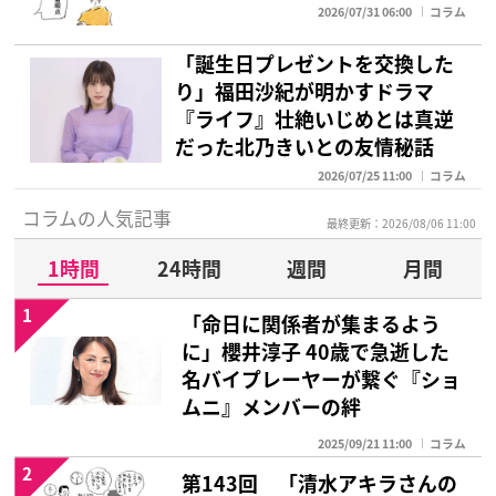
2026/07/31 06:00
コラム
「誕生日プレゼントを交換した
り」福田沙紀が明かすドラマ
『ライフ』壮絶いじめとは真逆
だった北乃きいとの友情秘話
2026/07/25 11:00
コラム
コラムの人気記事
最終更新：2026/08/06 11:00
1時間
24時間
週間
月間
1
「命日に関係者が集まるよう
に」櫻井淳子 40歳で急逝した
名バイプレーヤーが繋ぐ『ショ
ムニ』メンバーの絆
2025/09/21 11:00
コラム
2
第143回 「清水アキラさんの