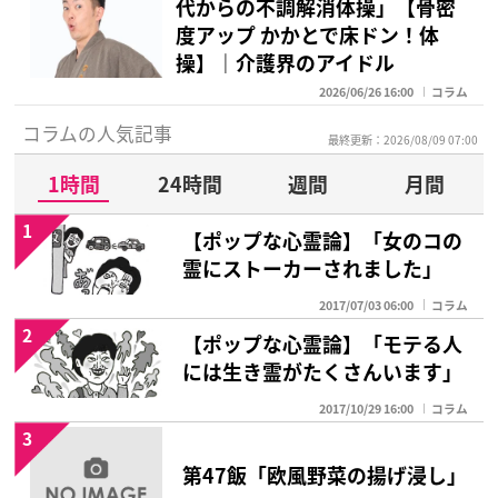
代からの不調解消体操」【骨密
度アップ かかとで床ドン！体
操】｜介護界のアイドル
2026/06/26 16:00
コラム
コラムの人気記事
最終更新：2026/08/09 07:00
1時間
24時間
週間
月間
1
【ポップな心霊論】「女のコの
霊にストーカーされました」
2017/07/03 06:00
コラム
2
【ポップな心霊論】「モテる人
には生き霊がたくさんいます」
2017/10/29 16:00
コラム
3
第47飯「欧風野菜の揚げ浸し」