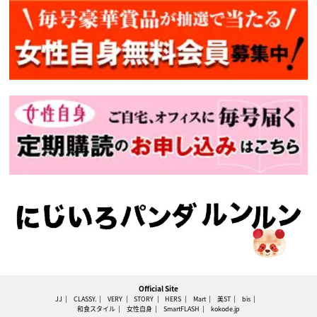
Official Site
JJ
CLASSY.
VERY
STORY
HERS
Mart
美ST
bis
和食スタイル
女性自身
SmartFLASH
kokode.jp