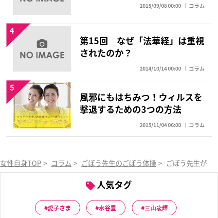
2015/09/08 00:00
コラム
4
第15回 なぜ「法華経」は重視
されたのか？
2014/10/14 00:00
コラム
5
風邪にもはちみつ！ウィルスを
撃退するための3つの方法
2015/11/04 06:00
コラム
女性自身TOP
>
コラム
>
ごぼう先生のごぼう体操
>
ごぼう先生が動
人気タグ
愛子さま
水谷豊
三山凌輝