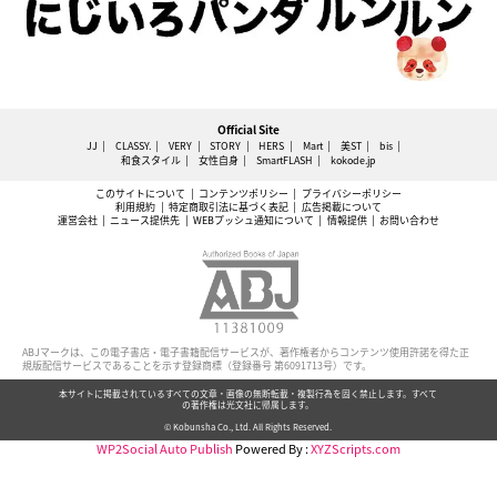
Official Site
JJ
CLASSY.
VERY
STORY
HERS
Mart
美ST
bis
和食スタイル
女性自身
SmartFLASH
kokode.jp
このサイトについて
コンテンツポリシー
プライバシーポリシー
利用規約
特定商取引法に基づく表記
広告掲載について
運営会社
ニュース提供先
WEBプッシュ通知について
情報提供
お問い合わせ
ABJマークは、この電子書店・電子書籍配信サービスが、著作権者からコンテンツ使用許諾を得た正
規版配信サービスであることを示す登録商標（登録番号 第6091713号）です。
本サイトに掲載されているすべての文章・画像の無断転載・複製行為を固く禁止します。すべて
の著作権は光文社に帰属します。
© Kobunsha Co., Ltd. All Rights Reserved.
WP2Social Auto Publish
Powered By :
XYZScripts.com