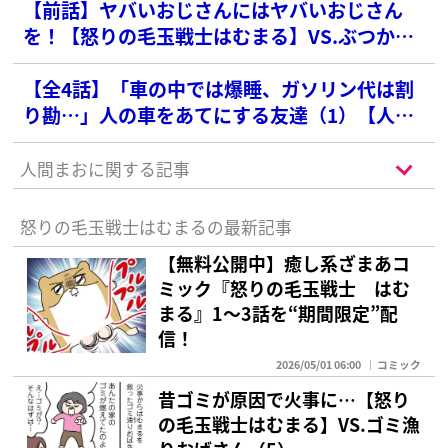
【前話】ヤバいおじさんにはヤバいおじさん
を！【怒りの毛玉戦士はむまる】VS.ぶつかり
おじさん（3）
【全4話】「車の中では爆睡、ガソリン代は割
り勘…」人の車をあてにする友達（1）【人間
まおのヒトモヤ】
人間まおに関する記事
怒りの毛玉戦士はむまるの最新記事
【無料公開中】癒し系ざまあコ
ミック『怒りの毛玉戦士 はむ
まる』1～3話を“期間限定”配
信！
2026/05/01 06:00
コミック
昔ゴミが原因で火事に…【怒り
の毛玉戦士はむまる】VS.ゴミ漁