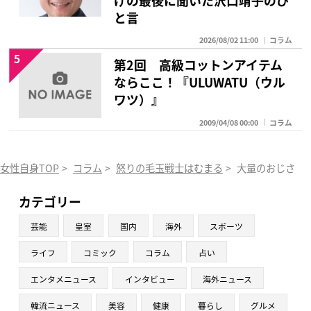
と言
2026/08/02 11:00
コラム
5
第2回 高級コットンアイテム
ならここ！『ULUWATU（ウル
ワツ）』
2009/04/08 00:00
コラム
女性自身TOP
>
コラム
>
怒りの毛玉戦士はむまる
>
大量のおじさん出
カテゴリー
芸能
皇室
国内
海外
スポーツ
ライフ
コミック
コラム
占い
エンタメニュース
インタビュー
海外ニュース
韓流ニュース
美容
健康
暮らし
グルメ