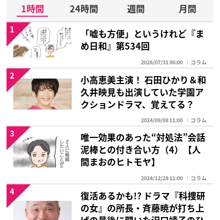
1時間
24時間
週間
月間
1
「嘘も方便」というけれど『ま
め日和』第534回
2026/07/31 06:00
コラム
2
小高恵美主演！ 石田ひかり＆和
久井映見も出演していた学園ア
クションドラマ、覚えてる？
2024/09/08 11:00
コラム
3
唯一効果のあった“対処法”会話
泥棒との付き合い方（4）【人
間まおのヒトモヤ】
2024/12/28 11:00
コラム
4
復活あるかも!? ドラマ『科捜研
の女』の所長・斉藤暁が打ち上
げの最後に聞いた沢口靖子のひ