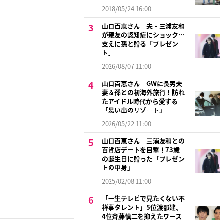
2018/05/24 16:00
山口百恵さん 夫・三浦友和
が親友の認知症にショック…
支えに孫と贈る「プレゼン
ト」
2026/08/07 11:00
山口百恵さん GWに長男夫
妻＆孫との初海外旅行！訪れ
たアイドル時代から愛する
「思い出のリゾート」
2026/05/22 11:00
山口百恵さん 三浦友和との
百貨店デートを目撃！73歳
の誕生日に贈った「プレゼン
トの中身」
2025/02/08 11:00
「一生テレビで見たくない不
祥事タレント」5位渡部建、
4位斉藤慎二を抑えたワース