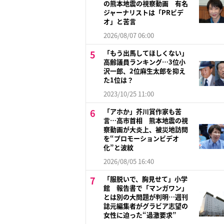
の熊本地震の視察動画 有名
ジャーナリストは「PRビデ
オ」と苦言
2026/08/07 06:00
「もう出馬してほしくない」
高齢議員ランキング…3位小
沢一郎、2位麻生太郎を抑え
た1位は？
2023/10/25 11:00
「アホか」芥川賞作家も苦
言…高市首相 熊本地震の視
察動画が大炎上、被災地訪問
を“プロモーションビデオ
化”と波紋
2026/08/05 16:40
「服脱いで、胸見せて」小学
館 報告書で「マンガワン」
とは別の大問題が判明…週刊
誌元編集者がグラビア志望の
女性に迫った“過激要求”