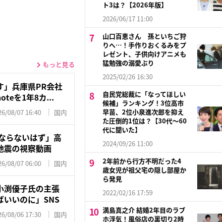
ト3は？【2026年版】
2026/06/17 11:00
山口百恵さん 孫といちご狩
りへ…！手作りおくるみをプ
レゼント、子供向けアニメも
猛勉強の溺愛ぶり
もっと見る
2025/02/26 16:30
す」兵庫県PR会社
自民党総裁に「なってほしい
eを1年8カ...
候補」ランキング！3位高市
早苗、2位小泉進次郎を抑え
26/08/07 16:40
国内
た圧倒的1位は？【30代〜60
代に聞いた】
にならないはず」高
2024/09/26 11:00
本地震の視察動画
2年前から行方不明だった4
26/08/07 06:00
国内
歳女児が祖父宅の隠し部屋か
ら発見
小渕優子氏の主張
2022/02/16 17:59
いいのに」SNS
満島真之介 結婚2年目のラブ
26/08/06 17:30
国内
ホ浮気！風俗店の裏切り2時