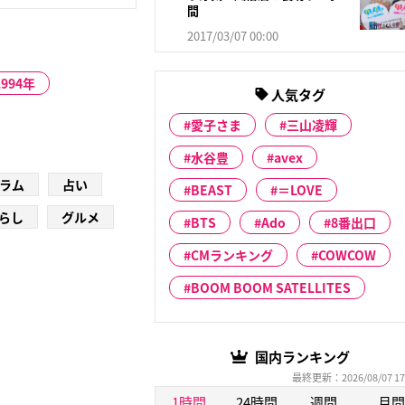
間
2017/03/07 00:00
1994年
人気タグ
愛子さま
三山凌輝
水谷豊
avex
ラム
占い
BEAST
＝LOVE
らし
グルメ
BTS
Ado
8番出口
CMランキング
COWCOW
BOOM BOOM SATELLITES
国内ランキング
最終更新：2026/08/07 17
1時間
24時間
週間
月間