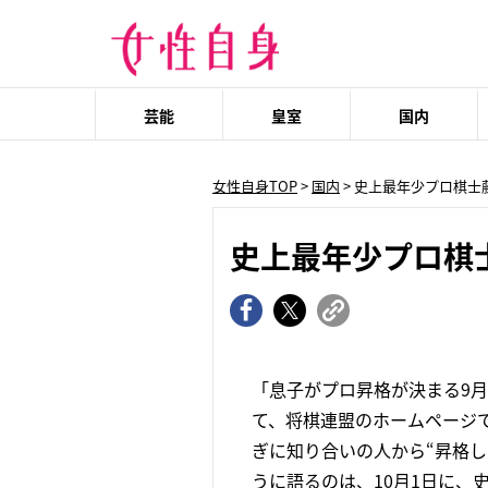
芸能
皇室
国内
女性自身TOP
>
国内
> 史上最年少プロ棋士
史上最年少プロ棋
「息子がプロ昇格が決まる9
て、将棋連盟のホームページ
ぎに知り合いの人から“昇格
うに語るのは、10月1日に、史