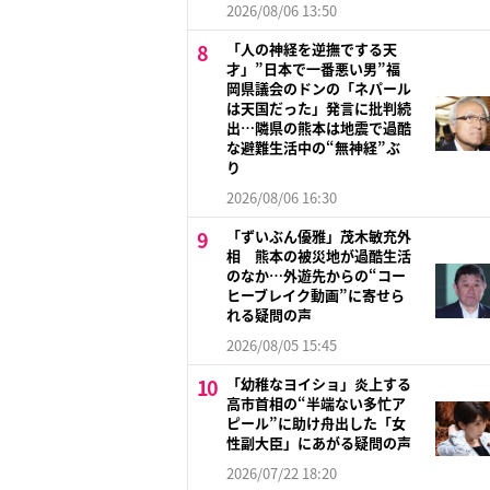
2026/08/06 13:50
「人の神経を逆撫でする天
才」”日本で一番悪い男”福
岡県議会のドンの「ネパール
は天国だった」発言に批判続
出…隣県の熊本は地震で過酷
な避難生活中の“無神経”ぶ
り
2026/08/06 16:30
「ずいぶん優雅」茂木敏充外
相 熊本の被災地が過酷生活
のなか…外遊先からの“コー
ヒーブレイク動画”に寄せら
れる疑問の声
2026/08/05 15:45
「幼稚なヨイショ」炎上する
高市首相の“半端ない多忙ア
ピール”に助け舟出した「女
性副大臣」にあがる疑問の声
2026/07/22 18:20