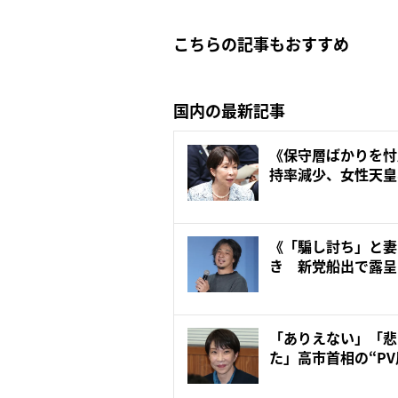
こちらの記事もおすすめ
国内の最新記事
《保守層ばかりを忖
持率減少、女性天皇
聞...
《「騙し討ち」と妻
き 新党船出で露呈
壁…...
「ありえない」「悲
た」高市首相の“P
刀...