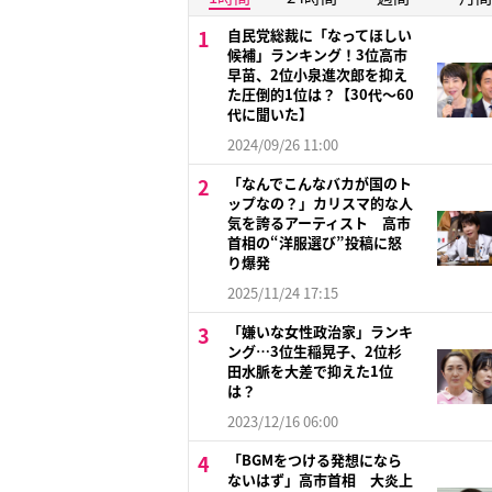
自民党総裁に「なってほしい
候補」ランキング！3位高市
早苗、2位小泉進次郎を抑え
た圧倒的1位は？【30代〜60
代に聞いた】
2024/09/26 11:00
「なんでこんなバカが国のト
ップなの？」カリスマ的な人
気を誇るアーティスト 高市
首相の“洋服選び”投稿に怒
り爆発
2025/11/24 17:15
「嫌いな女性政治家」ランキ
ング…3位生稲晃子、2位杉
田水脈を大差で抑えた1位
は？
2023/12/16 06:00
「BGMをつける発想になら
ないはず」高市首相 大炎上