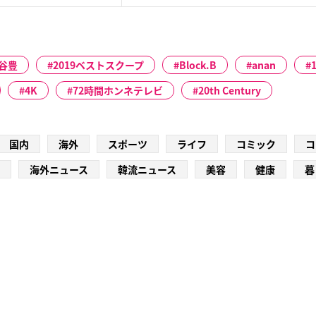
谷豊
2019ベストスクープ
Block.B
anan
4K
72時間ホンネテレビ
20th Century
国内
海外
スポーツ
ライフ
コミック
コ
海外ニュース
韓流ニュース
美容
健康
暮