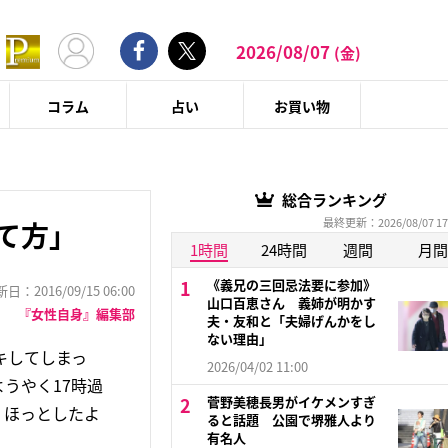
2026/08/07
(金)
コラム
占い
お買い物
総合ランキング
最終更新：2026/08/07 17
て方」
1時間
24時間
週間
月間
《義兄の三回忌法要に参加》
：2016/09/15 06:00
山口百恵さん 義姉が明かす
『女性自身』編集部
夫・友和と「夫婦げんかをし
ない理由」
キしてしまっ
2026/04/02 11:00
うやく17時過
菅野美穂長男がイケメンすぎ
、ほっとしたよ
ると話題 公園で堺雅人より
有名人