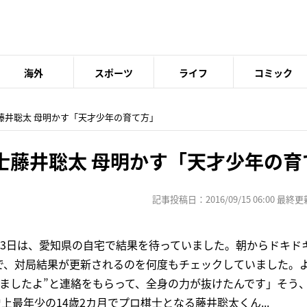
海外
スポーツ
ライフ
コミック
藤井聡太 母明かす「天才少年の育て方」
士藤井聡太 母明かす「天才少年の育
記事投稿日：2016/09/15 06:00 最終更新日
月3日は、愛知県の自宅で結果を待っていました。朝からドキド
で、対局結果が更新されるのを何度もチェックしていました。よ
しましたよ”と連絡をもらって、全身の力が抜けたんです」そう
上最年少の14歳2カ月でプロ棋士となる藤井聡太くん...