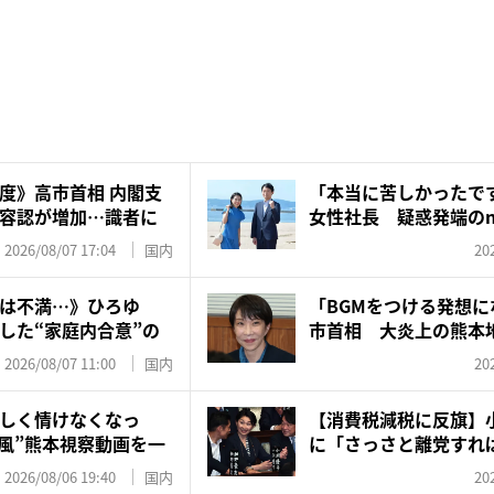
度》高市首相 内閣支
「本当に苦しかったで
容認が増加…識者に
女性社長 疑惑発端のnot
2026/08/07 17:04
国内
20
は不満…》ひろゆ
「BGMをつける発想
した“家庭内合意”の
市首相 大炎上の熊
有...
2026/08/07 11:00
国内
20
しく情けなくなっ
【消費税減税に反旗】
V風”熊本視察動画を一
に「さっさと離党すれば
で...
2026/08/06 19:40
国内
20