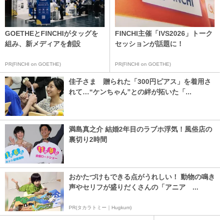
GOETHEとFINCHIがタッグを
FINCHI主催「IVS2026」トーク
組み、新メディアを創設
セッションが話題に！
PR(FINCHI on GOETHE)
PR(FINCHI on GOETHE)
佳子さま 贈られた「300円ピアス」を着用さ
れて…“ケンちゃん”との絆が拓いた「...
満島真之介 結婚2年目のラブホ浮気！風俗店の
裏切り2時間
おかたづけもできる点がうれしい！ 動物の鳴き
声やセリフが盛りだくさんの「アニア ...
PR(タカラトミー｜Hugkum)