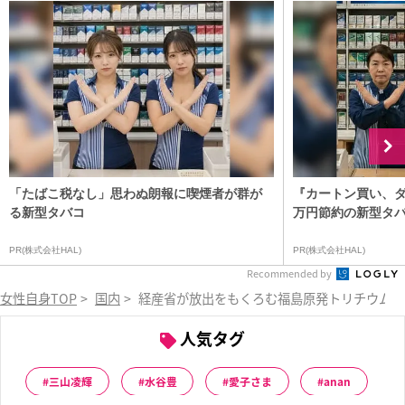
「たばこ税なし」思わぬ朗報に喫煙者が群が
『カートン買い、ダ
る新型タバコ
万円節約の新型タ
PR(株式会社HAL)
PR(株式会社HAL)
Recommended by
女性自身TOP
>
国内
>
経産省が放出をもくろむ福島原発トリチウム水
人気タグ
三山凌輝
水谷豊
愛子さま
anan