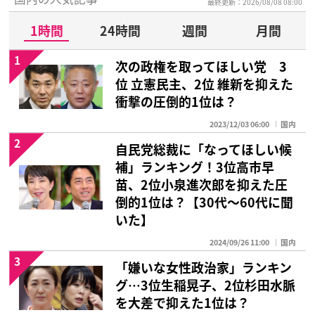
最終更新：2026/08/08 08:00
1時間
24時間
週間
月間
1
次の政権を取ってほしい党 3
位 立憲民主、2位 維新を抑えた
衝撃の圧倒的1位は？
2023/12/03 06:00
国内
2
自民党総裁に「なってほしい候
補」ランキング！3位高市早
苗、2位小泉進次郎を抑えた圧
倒的1位は？【30代〜60代に聞
いた】
2024/09/26 11:00
国内
3
「嫌いな女性政治家」ランキン
グ…3位生稲晃子、2位杉田水脈
を大差で抑えた1位は？