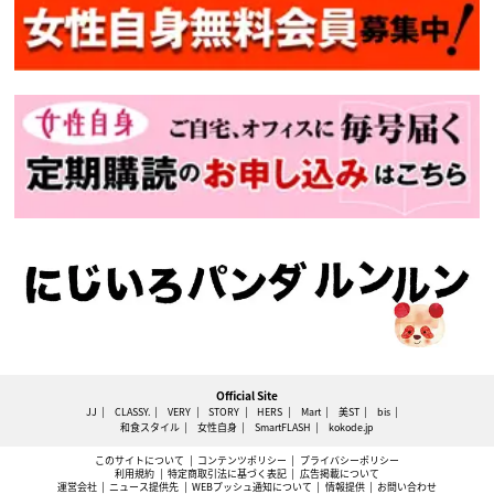
Official Site
JJ
CLASSY.
VERY
STORY
HERS
Mart
美ST
bis
和食スタイル
女性自身
SmartFLASH
kokode.jp
このサイトについて
コンテンツポリシー
プライバシーポリシー
利用規約
特定商取引法に基づく表記
広告掲載について
運営会社
ニュース提供先
WEBプッシュ通知について
情報提供
お問い合わせ