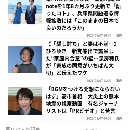
noteを1年8カ月ぶり更新で「語
ったコト」、兵庫県問題巡る情
報拡散には「このままの日本で
良いのだろうか」
2026/08/07 16:40
国内
《「騙し討ち」と妻は不満…》
ひろゆき 新党船出で露呈し
た“家庭内合意”の壁…泉房穂氏
が「家族の同意がいちばん大
切」と伝えたワケ
2026/08/07 11:00
国内
「BGMをつける発想にならない
はず」高市首相 大炎上の熊本
地震の視察動画 有名ジャーナ
リストは「PRビデオ」と苦言
2026/08/07 06:00
国内
国内の人気記事