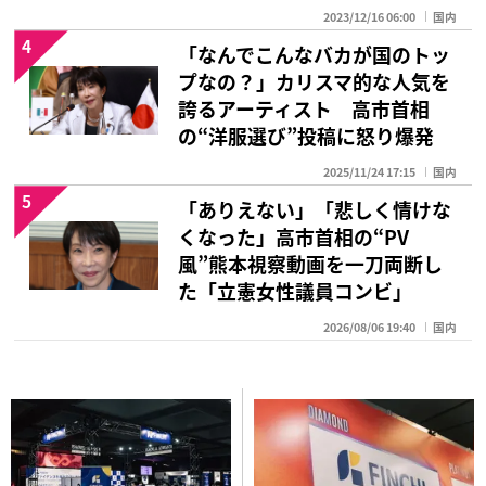
2023/12/16 06:00
国内
4
「なんでこんなバカが国のトッ
プなの？」カリスマ的な人気を
誇るアーティスト 高市首相
の“洋服選び”投稿に怒り爆発
2025/11/24 17:15
国内
5
「ありえない」「悲しく情けな
くなった」高市首相の“PV
風”熊本視察動画を一刀両断し
た「立憲女性議員コンビ」
2026/08/06 19:40
国内