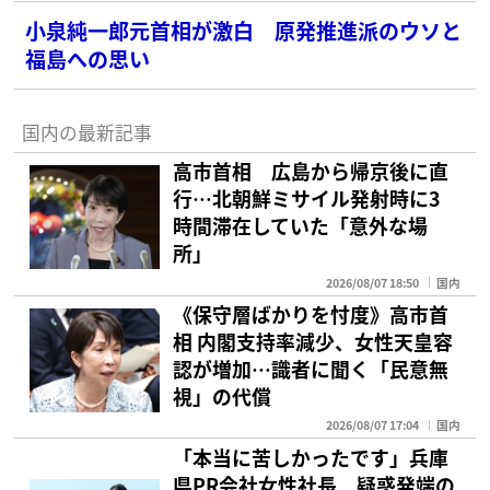
小泉純一郎元首相が激白 原発推進派のウソと
福島への思い
国内の最新記事
高市首相 広島から帰京後に直
行…北朝鮮ミサイル発射時に3
時間滞在していた「意外な場
所」
2026/08/07 18:50
国内
《保守層ばかりを忖度》高市首
相 内閣支持率減少、女性天皇容
認が増加…識者に聞く「民意無
視」の代償
2026/08/07 17:04
国内
「本当に苦しかったです」兵庫
県PR会社女性社長 疑惑発端の