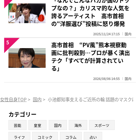
「なんでこんなバカが国のトッ
プなの？」カリスマ的な人気を
誇るアーティスト 高市首相
の“洋服選び”投稿に怒り爆発
2025/11/24 17:15
国内
5
高市首相 “PV風”熊本視察動
画に批判殺到…プロが暴く演出
テク「すべてが計算されてい
る」
2026/08/06 14:55
国内
女性自身TOP
>
国内
>
小池都知事支えるご近所の輪 話題のマスクは
カテゴリー
芸能
皇室
国内
海外
スポーツ
ライフ
コミック
コラム
占い