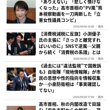
「ありえない」「悲しく情けな
くなった」高市首相の“PV風”熊
本視察動画を一刀両断した「立
憲女性議員コンビ」
2026/08/06 19:40
国内
【消費税減税に反旗】小渕優子
氏の主張に「さっさと離党すれ
ばいいのに」SNSで逆風…父親
から続く「消費税の系譜」とは
2026/08/06 17:30
国内
《過去には“違法監視”で国敗訴
も》自衛隊「現地情報隊」が市
民の思想や性的指向を情報収集
か…小泉防衛相は「事実確認し
てない」
2026/08/06 17:00
国内
高市首相、秋の内閣改造で目論