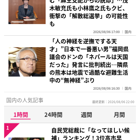
む「麻生支配からの脱却」…茂
木敏充氏も小林鷹之氏もクビ、
衝撃の「解散総選挙」の可能性
も
2026/08/06 17:00
国内
「人の神経を逆撫でする天
才」”日本で一番悪い男”福岡県
議会のドンの「ネパールは天国
だった」発言に批判続出…隣県
の熊本は地震で過酷な避難生活
中の“無神経”ぶり
2026/08/06 16:30
国内
国内の人気記事
最終更新：2026/08/06 22:00
1時間
24時間
週間
月間
1
自民党総裁に「なってほしい候
補」ランキング！3位高市早