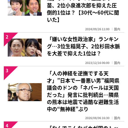
苗、2位小泉進次郎を抑えた圧
倒的1位は？【30代〜60代に聞
いた】
2024/09/26 11:00
国内
2
「嫌いな女性政治家」ランキン
グ…3位生稲晃子、2位杉田水脈
を大差で抑えた1位は？
2023/12/16 06:00
国内
3
「人の神経を逆撫でする天
才」”日本で一番悪い男”福岡県
議会のドンの「ネパールは天国
だった」発言に批判続出…隣県
の熊本は地震で過酷な避難生活
中の“無神経”ぶり
2026/08/06 16:30
国内
4