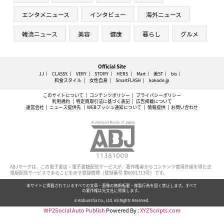
エンタメニュース
インタビュー
海外ニュース
韓流ニュース
美容
健康
暮らし
グルメ
Official Site
JJ
CLASSY.
VERY
STORY
HERS
Mart
美ST
bis
和食スタイル
女性自身
SmartFLASH
kokode.jp
このサイトについて
コンテンツポリシー
プライバシーポリシー
利用規約
特定商取引法に基づく表記
広告掲載について
運営会社
ニュース提供先
WEBプッシュ通知について
情報提供
お問い合わせ
ABJマークは、この電子書店・電子書籍配信サービスが、著作権者からコンテンツ使用許諾を得た正
規版配信サービスであることを示す登録商標（登録番号 第6091713号）です。
本サイトに掲載されているすべての文章・画像の無断転載・複製行為を固く禁止します。すべて
の著作権は光文社に帰属します。
© Kobunsha Co., Ltd. All Rights Reserved.
WP2Social Auto Publish
Powered By :
XYZScripts.com